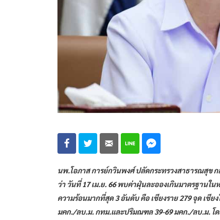
นพ.โอภาส การย์กวินพงศ์ ปลัดกระทรวงสาธารณสุข ก
ว่า วันที่ 17 เม.ย. 66 พบค่าฝุ่นละอองเกินมาตรฐานในหล
ความร้อนมากที่สุด 3 อันดับ คือ เชียงราย 279 จุด เช
มคก./ลบ.ม. กทม.และปริมณฑล 39-69 มคก./ลบ.ม. โดยพื้น