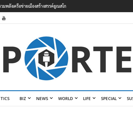
 รร.7 ราย เจ็บสาหัส 2 ราย
ITICS
BIZ
NEWS
WORLD
LIFE
SPECIAL
SU