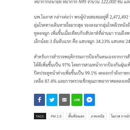
หน้ากากอนามัย หน้ากาก N95 จำนวน 122,000 ชิ้น และ
นพ.โอภาส กล่าวต่อว่า พบผู้ป่วยสะสมอยู่ที่ 2,472,492 ร
ลุ่มโรคทางเดินหายใจมากสุด รองลงมากลุ่มโรคผิวหนั
หูคอจมูก เพิ่มขึ้นเมื่อเทียบกับสัปดาห์ที่ผ่านมา รวมถึงพ
เล็กน้อย 3 อันดับแรก คือ แสบจมูก 34.23% แสบคอ
สำหรับการสำรวจพฤติกรรมการป้องกันตนเองจากการสัมผัส
ได้ดีเพิ่มขึ้นเป็น 97% โดยการสวมหน้ากากป้องกันฝุ่นเพ
ปิดประตูหน้าต่างเพิ่มขึ้นเป็น 99.1% งดออกกำลังกา
เหลือ 87.4% และการตรวจเช็กคุณภาพอากาศลดลงเหล
TAGS:
PM 2.5
พื้นที่ธงแดง
ภาคเหนือ
โอภาส การย์ก