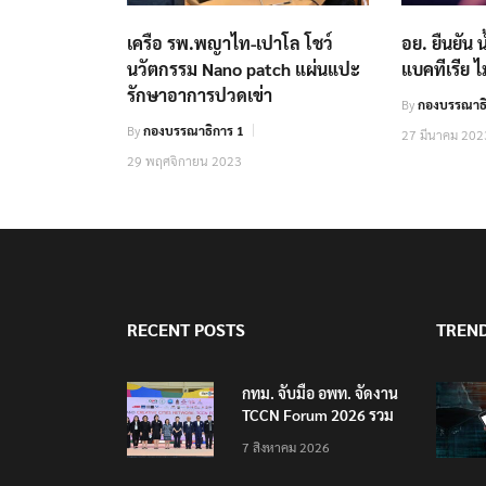
เครือ รพ.พญาไท-เปาโล โชว์
อย. ยืนยัน น
นวัตกรรม Nano patch แผ่นแปะ
แบคทีเรีย ไ
รักษาอาการปวดเข่า
By
กองบรรณาธิ
By
กองบรรณาธิการ 1
27 มีนาคม 202
29 พฤศจิกายน 2023
RECENT POSTS
TREN
กทม. จับมือ อพท. จัดงาน
TCCN Forum 2026 รวม
พลังเครือข่ายเมืองสร้าง
7 สิงหาคม 2026
สรรค์ยูเนสโก