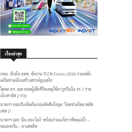
เรื่องล่าสุด
กทม. จับมือ อพท. จัดงาน TCCN Forum 2026 รวมพลัง
เครือข่ายเมืองสร้างสรรค์ยูเนสโก
โฆษก ตร. เผย ยอดผู้เสียชีวิตเหตุใช้อาวุธปืนใน รร.7 ราย
เจ็บสาหัส 2 ราย
นายกฯ ยอมรับเช็คเงินก่อนตัดสินใจลุย ‘ไทยช่วยไทย พลัส
เฟส 2’
นายกฯ เผย ‘มิน ออง ไลง์’ พร้อมร่วมแก้สารพิษแม่น้ำ –
หมอกควัน – ยาเสพติด