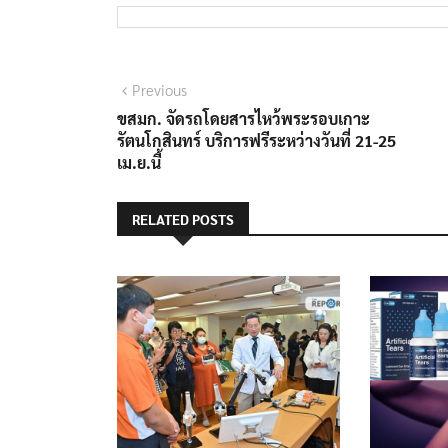
แนะแนว
Previous
Previous
post:
ขสมก. จัดรถโดยสารไหว้พระรอบเกาะ
เรื่อง
รัตนโกสินทร์ บริการฟรีระหว่างวันที่ 21-25
เม.ย.นี้
RELATED POSTS