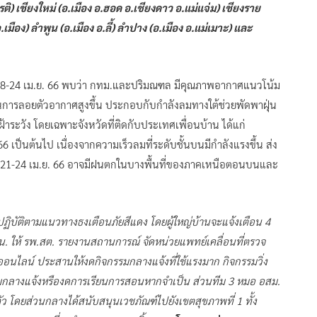
ียรติ) เชียงใหม่ (อ.เมือง อ.ฮอด อ.เชียงดาว อ.แม่แจ่ม) เชียงราย
.เมือง) ลำพูน (อ.เมือง อ.ลี้) ลำปาง (อ.เมือง อ.แม่เมาะ) และ
 18-24 เม.ย. 66 พบว่า กทม.และปริมณฑล มีคุณภาพอากาศแนวโน้ม
การลอยตัวอากาศสูงขึ้น ประกอบกับกำลังลมทางใต้ช่วยพัดพาฝุ่น
้าระวัง โดยเฉพาะจังหวัดที่ติดกับประเทศเพื่อนบ้าน ได้แก่
66 เป็นต้นไป เนื่องจากความเร็วลมที่ระดับชั้นบนมีกำลังแรงขึ้น ส่ง
นที่ 21-24 เม.ย. 66 อาจมีฝนตกในบางพื้นที่ของภาคเหนือตอนบนและ
ปฏิบัติตามแนวทางธงเตือนภัยสีแดง โดยผู้ใหญ่บ้านจะแจ้งเตือน 4
 น. ให้ รพ.สต. รายงานสถานการณ์ จัดหน่วยแพทย์เคลื่อนที่ตรวจ
ออนไลน์ ประสานให้งดกิจกรรมกลางแจ้งที่ใช้แรงมาก กิจกรรมวิ่ง
มกลางแจ้งหรืองดการเรียนการสอนหากจำเป็น ส่วนทีม 3 หมอ อสม.
ิตัว โดยส่วนกลางได้สนับสนุนเวชภัณฑ์ไปยังเขตสุขภาพที่ 1 ทั้ง