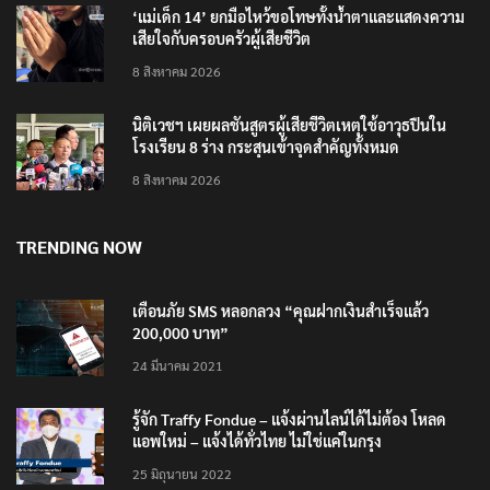
‘แม่เด็ก 14’ ยกมือไหว้ขอโทษทั้งน้ำตาและแสดงความ
เสียใจกับครอบครัวผู้เสียชีวิต
8 สิงหาคม 2026
นิติเวชฯ เผยผลชันสูตรผู้เสียชีวิตเหตุใช้อาวุธปืนใน
โรงเรียน 8 ร่าง กระสุนเข้าจุดสำคัญทั้งหมด
8 สิงหาคม 2026
TRENDING NOW
เตือนภัย SMS หลอกลวง “คุณฝากเงินสำเร็จแล้ว
200,000 บาท”
24 มีนาคม 2021
รู้จัก Traffy Fondue – แจ้งผ่านไลน์ได้ไม่ต้อง โหลด
แอพใหม่ – แจ้งได้ทั่วไทย ไม่ใช่แค่ในกรุง
25 มิถุนายน 2022