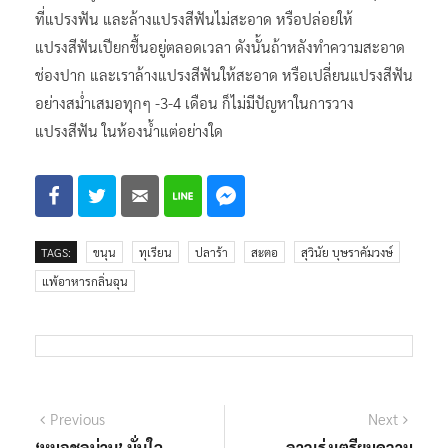
ที่แปรงฟัน และล้างแปรงสีฟันไม่สะอาด หรือปล่อยให้
แปรงสีฟันเปียกชื้นอยู่ตลอดเวลา ดังนั้นถ้าหลังทำความสะอาด
ช่องปาก และเราล้างแปรงสีฟันให้สะอาด หรือเปลี่ยนแปรงสีฟัน
อย่างสม่ำเสมอทุกๆ -3-4 เดือน ก็ไม่มีปัญหาในการวาง
แปรงสีฟัน ในห้องน้ำแต่อย่างใด
TAGS:
ขนุน
ทุเรียน
ปลาร้า
สะตอ
สุวินัย บุษราคัมวงษ์
แพ้อาหารกลิ่นฉุน
แนะแนว
Previous
Next
Previous
Next
post:
post:
‘หมอชลน่าน’ มั่นใจ
ลาวเร่งเตรียมความ