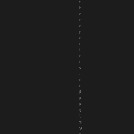
t
h
e
r
e
p
o
r
t
e
r
s
.
c
o
ติ
ด
ต่
อ
โ
ฆ
ษ
ณ