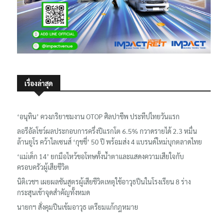
เรื่องล่าสุด
‘อนุทิน’ ควงภริยาชมงาน OTOP ศิลปาชีพ ประทีปไทยวันแรก
ลอรีอัลโชว์ผลประกอบการครึ่งปีแรกโต 6.5% กวาดรายได้ 2.3 หมื่น
ล้านยูโร คว้าไลเซนส์ ‘กุชชี่’ 50 ปี พร้อมส่ง 4 แบรนด์ใหม่บุกตลาดไทย
‘แม่เด็ก 14’ ยกมือไหว้ขอโทษทั้งน้ำตาและแสดงความเสียใจกับ
ครอบครัวผู้เสียชีวิต
นิติเวชฯ เผยผลชันสูตรผู้เสียชีวิตเหตุใช้อาวุธปืนในโรงเรียน 8 ร่าง
กระสุนเข้าจุดสำคัญทั้งหมด
นายกฯ สั่งคุมปืนเข้มอาวุธ เตรียมแก้กฎหมาย