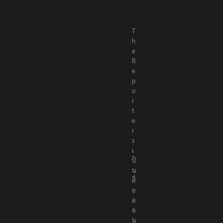
T
h
e
R
e
p
o
r
t
e
r
s
เ
ป็
น
สื่
อ
อ
อ
น