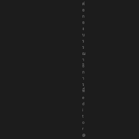
ต่
อ
ก
อ
ง
บ
ร
ร
ณ
า
ธิ
ก
า
ร
ที่
e
d
i
t
o
r
@