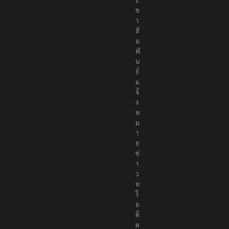
ช
า
สั
ม
พั
น
ธ์
แ
จ้
ง
ห
ม
า
ย
ข่
า
ว
ห
รื
อ
ติ
ด