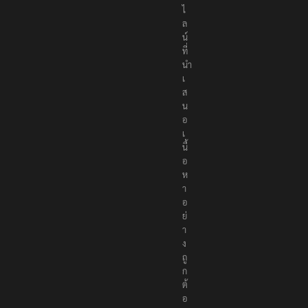
ไ
ล
น์
ที่
นำ
เ
ส
น
อ
เ
นื้
อ
ห
า
อ
ย่
า
ง
ถู
ก
ต้
อ