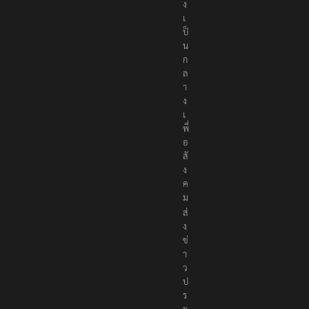
ง
เ
ป็
น
ก
ล
า
ง
เ
พื่
อ
สั
ง
ค
ม
ส่
ง
ข่
า
ว
ป
ร
ะ