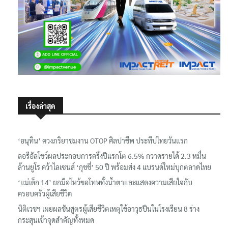
เรื่องล่าสุด
‘อนุทิน’ ควงภริยาชมงาน OTOP ศิลปาชีพ ประทีปไทยวันแรก
ลอรีอัลโชว์ผลประกอบการครึ่งปีแรกโต 6.5% กวาดรายได้ 2.3 หมื่น
ล้านยูโร คว้าไลเซนส์ ‘กุชชี่’ 50 ปี พร้อมส่ง 4 แบรนด์ใหม่บุกตลาดไทย
‘แม่เด็ก 14’ ยกมือไหว้ขอโทษทั้งน้ำตาและแสดงความเสียใจกับ
ครอบครัวผู้เสียชีวิต
นิติเวชฯ เผยผลชันสูตรผู้เสียชีวิตเหตุใช้อาวุธปืนในโรงเรียน 8 ร่าง
กระสุนเข้าจุดสำคัญทั้งหมด