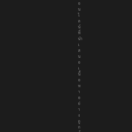
อ
น
ไ
ล
น์
ที่
นำ
เ
ส
น
อ
เ
นื้
อ
ห
า
อ
ย่
า
ง
ถู
ก