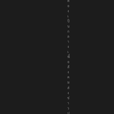
ต้
อ
ง
เ
ป็
น
ก
ล
า
ง
เ
พื่
อ
สั
ง
ค
ม
ส่
ง
ข่
า
ว
ป