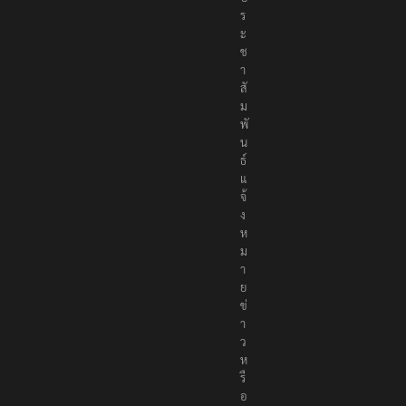
ร
ะ
ช
า
สั
ม
พั
น
ธ์
แ
จ้
ง
ห
ม
า
ย
ข่
า
ว
ห
รื
อ