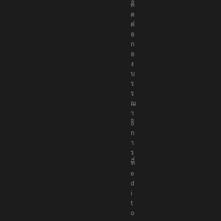
ติ
ด
ต่
อ
ก
อ
ง
บ
ร
ร
ณ
า
ธิ
ก
า
ร
ที่
e
d
i
t
o