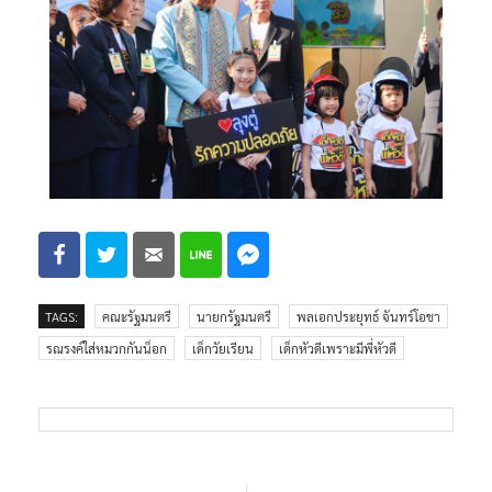
TAGS:
คณะรัฐมนตรี
นายกรัฐมนตรี
พลเอกประยุทธ์ จันทร์โอชา
รณรงค์ใส่หมวกกันน็อก
เด็กวัยเรียน
เด็กหัวดีเพราะมีพี่หัวดี