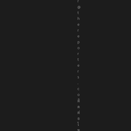
r
@
t
h
e
r
e
p
o
r
t
e
r
s
.
c
o
ติ
ด
ต่
อ
โ
ฆ