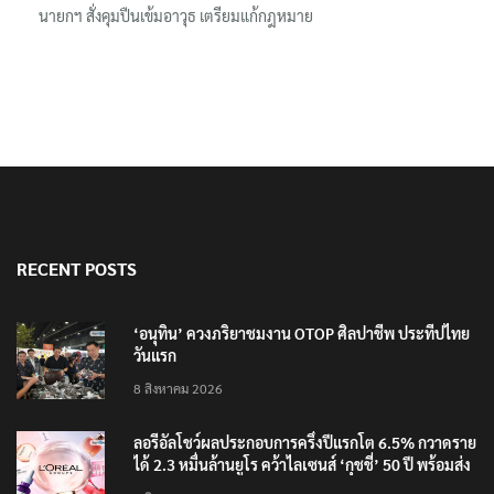
นายกฯ สั่งคุมปืนเข้มอาวุธ เตรียมแก้กฎหมาย
RECENT POSTS
‘อนุทิน’ ควงภริยาชมงาน OTOP ศิลปาชีพ ประทีปไทย
วันแรก
8 สิงหาคม 2026
ลอรีอัลโชว์ผลประกอบการครึ่งปีแรกโต 6.5% กวาดราย
ได้ 2.3 หมื่นล้านยูโร คว้าไลเซนส์ ‘กุชชี่’ 50 ปี พร้อมส่ง
4 แบรนด์ใหม่บุกตลาดไทย