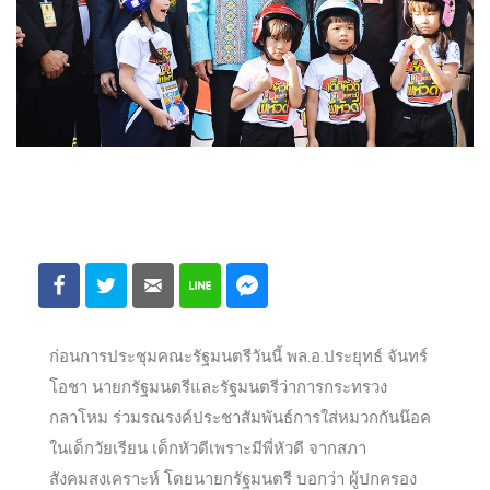
ก่อนการประชุมคณะรัฐมนตรีวันนี้ พล.อ.ประยุทธ์ จันทร์
โอชา นายกรัฐมนตรีและรัฐมนตรีว่าการกระทรวง
กลาโหม ร่วมรณรงค์ประชาสัมพันธ์การใส่หมวกกันน๊อค
ในเด็กวัยเรียน เด็กหัวดีเพราะมีพี่หัวดี จากสภา
สังคมสงเคราะห์ โดยนายกรัฐมนตรี บอกว่า ผู้ปกครอง