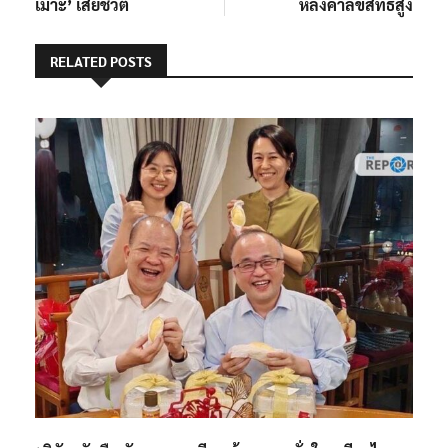
เม๊าะ’ เสียชีวิต
หลังค่าลิขสิทธิ์สูง
RELATED POSTS