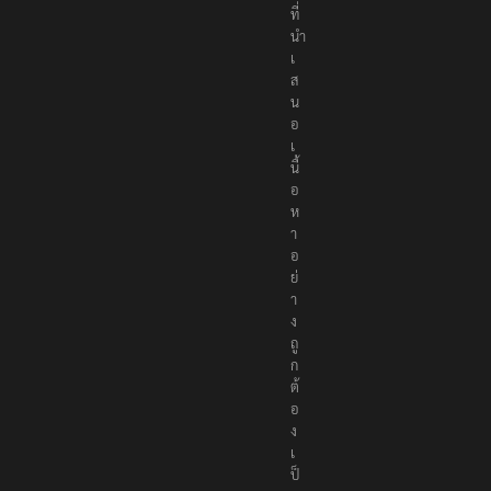
ที่
นำ
เ
ส
น
อ
เ
นื้
อ
ห
า
อ
ย่
า
ง
ถู
ก
ต้
อ
ง
เ
ป็