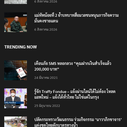
6 สิงหาคม 2026
แม่ทัพน้อยที่ 2 ย้ำบทบาทสื่อมวลชนหนุนภารกิจความ
มั่นคงชายแดน
6 สิงหาคม 2026
TRENDING NOW
เตือนภัย SMS หลอกลวง “คุณฝากเงินสำเร็จแล้ว
200,000 บาท”
24 มีนาคม 2021
รู้จัก Traffy Fondue – แจ้งผ่านไลน์ได้ไม่ต้อง โหลด
แอพใหม่ – แจ้งได้ทั่วไทย ไม่ใช่แค่ในกรุง
25 มิถุนายน 2022
ปลัดกระทรวงวัฒนธรรม ร่วมกิจกรรม ‘นาวาภิกขาจาร’
แต่งชุดไทยตักบาตรทางน้ำ