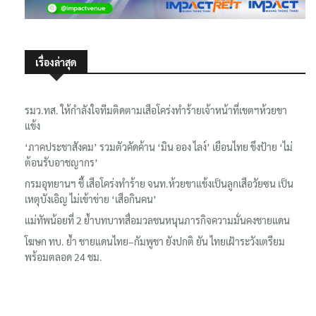
เรื่องล่าสุด
รมว.ทส. ให้กำลังใจทีมติดตามเสือโคร่งทำร้ายเจ้าหน้าที่เขตฯห้วยขา
แข้ง
‘ภาคประชาสังคม’ รวมตัวคัดค้าน ‘มิน ออง ไลง์’ เยือนไทย ขึงป้าย ‘ไม่
ต้อนรับอาชญากร’
กรมอุทยานฯ ชี้ เสือโคร่งทำร้าย จนท.ห้วยขาแข้งเป็นลูกเสือวัยซน เป็น
เหตุบังเอิญ ไม่เข้าข่าย ‘เสือกินคน’
แม่ทัพน้อยที่ 2 ย้ำบทบาทสื่อมวลชนหนุนภารกิจความมั่นคงชายแดน
โฆษก ทบ. ย้ำ ชายแดนไทย–กัมพูชา ยังปกติ ยัน ไทยเฝ้าระวังเตรียม
พร้อมตลอด 24 ชม.