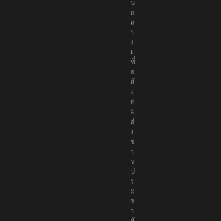
น
ก
ล
า
ง
เ
พื่
อ
สั
ง
ค
ม
ส่
ง
ข่
า
ว
ป
ร
ะ
ช
า
สั