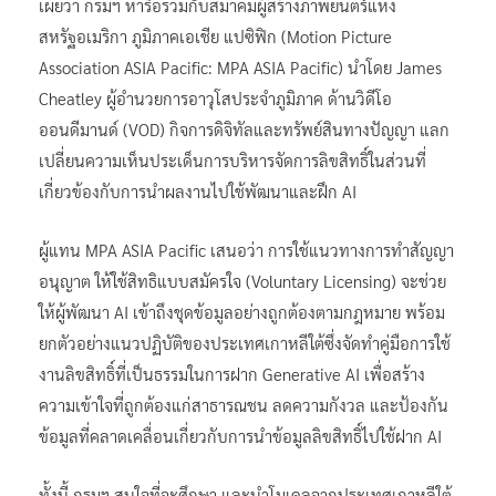
เผยว่า กรมฯ หารือร่วมกับสมาคมผู้สร้างภาพยนตร์แห่ง
สหรัฐอเมริกา ภูมิภาคเอเชีย แปซิฟิก (Motion Picture
Association ASIA Pacific: MPA ASIA Pacific) นําโดย James
Cheatley ผู้อํานวยการอาวุโสประจําภูมิภาค ด้านวิดีโอ
ออนดีมานด์ (VOD) กิจการดิจิทัลและทรัพย์สินทางปัญญา แลก
เปลี่ยนความเห็นประเด็นการบริหารจัดการลิขสิทธิ์ในส่วนที่
เกี่ยวข้องกับการนําผลงานไปใช้พัฒนาและฝึก AI
ผู้แทน MPA ASIA Pacific เสนอว่า การใช้แนวทางการทำสัญญา
อนุญาต ให้ใช้สิทธิแบบสมัครใจ (Voluntary Licensing) จะช่วย
ให้ผู้พัฒนา AI เข้าถึงชุดข้อมูลอย่างถูกต้องตามกฎหมาย พร้อม
ยกตัวอย่างแนวปฏิบัติของประเทศเกาหลีใต้ซึ่งจัดทำคู่มือการใช้
งานลิขสิทธิ์ที่เป็นธรรมในการฝาก Generative AI เพื่อสร้าง
ความเข้าใจที่ถูกต้องแก่สาธารณชน ลดความกังวล และป้องกัน
ข้อมูลที่คลาดเคลื่อนเกี่ยวกับการนําข้อมูลลิขสิทธิ์ไปใช้ฝาก AI
ทั้งนี้ กรมฯ สนใจที่จะศึกษา และนําโมเดลจากประเทศเกาหลีใต้