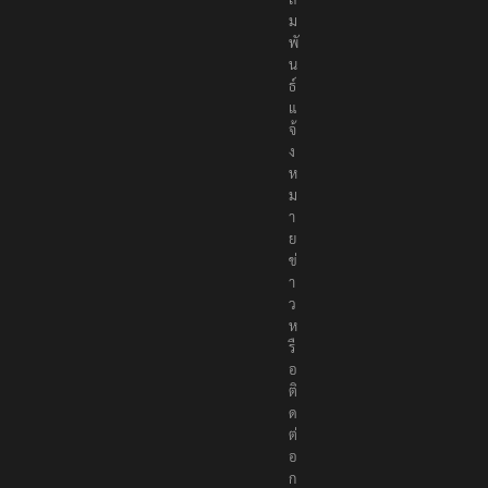
ม
พั
น
ธ์
แ
จ้
ง
ห
ม
า
ย
ข่
า
ว
ห
รื
อ
ติ
ด
ต่
อ
ก