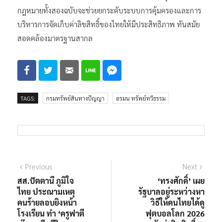
กฎหมายทั้งสองฉบับจะช่วยยกระดับระบบการคุ้มครองและการ
บริหารการจัดเก็บค่าลิขสิทธิ์ของไทยให้มีประสิทธิภาพ ทันสมัย
สอดคล้องมาตรฐานสากล
TAGS:
กรมทรัพย์สินทางปัญญา
อรมน ทรัพย์ทวีธรรม
แนะแนว
Previous
Next
Previous
Next
post:
post:
สส.ปัตตานี ภูมิใจ
‘ทรงศักดิ์’ เผย​
เรื่อง
ไทย ประณามเหตุ
รัฐบาลอยู่ระหว่างหา
คนร้ายลอบยิงหน้า
วิธีให้คนไทยได้ดู
โรงเรียน ทำ ‘ครูฟาตี
ฟุตบอลโลก 2026