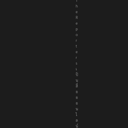
T
h
e
R
e
p
o
r
t
e
r
s
เ
ป็
น
สื่
อ
อ
อ
น
ไ
ล
น์