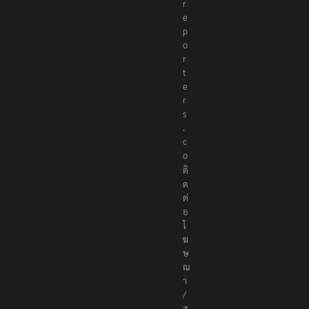
r
e
p
o
r
t
e
r
s
.
c
o
ติ
ด
ต่
อ
โ
ฆ
ษ
ณ
า
/
ส