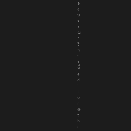
อ
ง
บ
ร
ร
ณ
า
ธิ
ก
า
ร
ที่
e
d
i
t
o
r
@
t
h
e