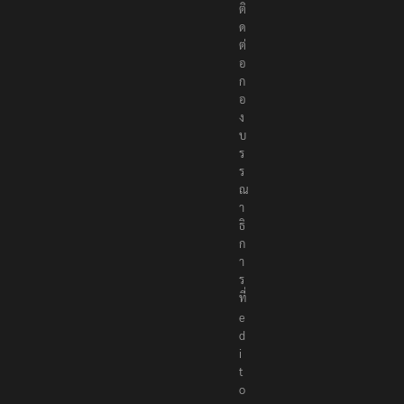
ติ
ด
ต่
อ
ก
อ
ง
บ
ร
ร
ณ
า
ธิ
ก
า
ร
ที่
e
d
i
t
o