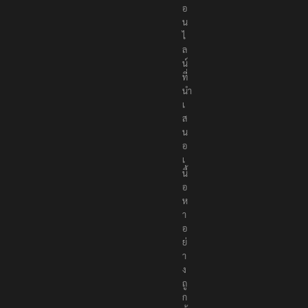
อ
น
ไ
ล
น์
ที่
นำ
เ
ส
น
อ
เ
นื้
อ
ห
า
อ
ย่
า
ง
ถู
ก