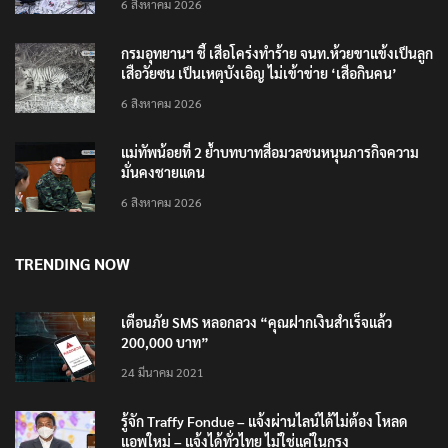
6 สิงหาคม 2026
กรมอุทยานฯ ชี้ เสือโคร่งทำร้าย จนท.ห้วยขาแข้งเป็นลูก
เสือวัยซน เป็นเหตุบังเอิญ ไม่เข้าข่าย ‘เสือกินคน’
6 สิงหาคม 2026
แม่ทัพน้อยที่ 2 ย้ำบทบาทสื่อมวลชนหนุนภารกิจความ
มั่นคงชายแดน
6 สิงหาคม 2026
TRENDING NOW
เตือนภัย SMS หลอกลวง “คุณฝากเงินสำเร็จแล้ว
200,000 บาท”
24 มีนาคม 2021
รู้จัก Traffy Fondue – แจ้งผ่านไลน์ได้ไม่ต้อง โหลด
แอพใหม่ – แจ้งได้ทั่วไทย ไม่ใช่แค่ในกรุง