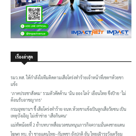
เรื่องล่าสุด
รมว.ทส. ให้กำลังใจทีมติดตามเสือโคร่งทำร้ายเจ้าหน้าที่เขตฯห้วยขา
แข้ง
‘ภาคประชาสังคม’ รวมตัวคัดค้าน ‘มิน ออง ไลง์’ เยือนไทย ขึงป้าย ‘ไม่
ต้อนรับอาชญากร’
กรมอุทยานฯ ชี้ เสือโคร่งทำร้าย จนท.ห้วยขาแข้งเป็นลูกเสือวัยซน เป็น
เหตุบังเอิญ ไม่เข้าข่าย ‘เสือกินคน’
แม่ทัพน้อยที่ 2 ย้ำบทบาทสื่อมวลชนหนุนภารกิจความมั่นคงชายแดน
โฆษก ทบ. ย้ำ ชายแดนไทย–กัมพูชา ยังปกติ ยัน ไทยเฝ้าระวังเตรียม