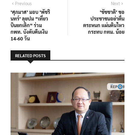
แนะแนว
Previous
Next
Previous
Next
post:
post:
‘ศุภมาส’ มอบ ‘พัชริ
‘ชัชชาติ’ ขอ
เรื่อง
นทร์’ ลุยปม “เที่ยว
ประชาชนอย่าตื่น
บินยกเลิก” ร่วม
ตระหนก แผ่นดินไหว
กพท. บังคับคืนเงิน
กระทบ กทม. น้อย
14-60 วัน
RELATED POSTS