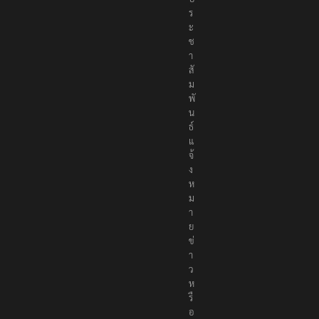
ร
ะ
ช
า
สั
ม
พั
น
ธ์
แ
จ้
ง
ห
ม
า
ย
ข่
า
ว
ห
รื
อ