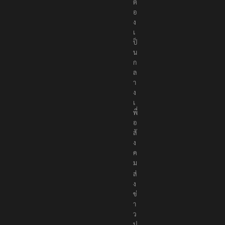
ต้
อ
ง
เ
ป็
น
ก
ล
า
ง
เ
พื่
อ
สั
ง
ค
ม
ส่
ง
ข่
า
ว
ป