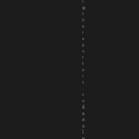
r
@
t
h
e
r
e
p
o
r
t
e
r
s
.
c
o
ติ
ด
ต่
อ
โ
ฆ