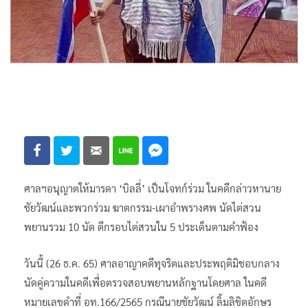
ศาลฯอนุญาตให้มารดา ‘บิลลี่’ เป็นโจทก์ร่วม ในคดีกล่าวหานาย
ชัยวัฒน์และพวกร่วม ฆาตกรรม-เผาอำพรางศพ นัดไต่สวน
พยานรวม 10 นัด ตีกรอบไต่สวนใน 5 ประเด็นตามคำฟ้อง
วันนี้ (26 ธ.ค. 65) ศาลอาญาคดีทุจริตและประพฤติมิชอบกลาง
นัดคู่ความในคดีเพื่อตรวจสอบพยานหลักฐานโดยศาล ในคดี
หมายเลขดำที่ อท.166/2565 กรณีนายชัยวัฒน์ ลิ้มลิขิตอักษร