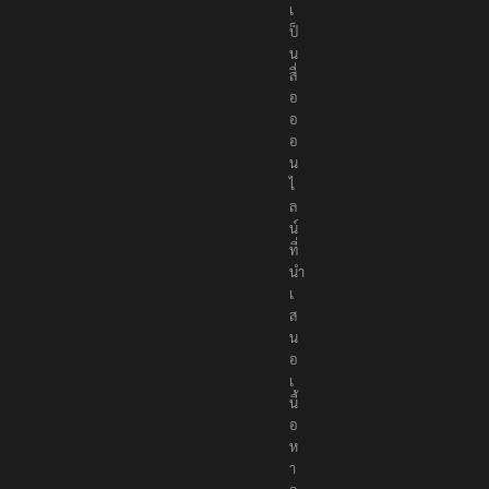
เ
ป็
น
สื่
อ
อ
อ
น
ไ
ล
น์
ที่
นำ
เ
ส
น
อ
เ
นื้
อ
ห
า