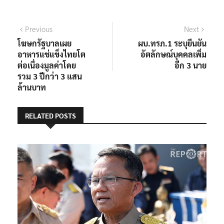
แนะแนว
Previous
Next
Previous
Next
post:
post:
โฆษกรัฐบาลเผย
ผบ.ทรภ.1 ระบุยืนยัน
เรื่อง
อาหารแช่แข็งไทยโต
อัตลักษณ์บุคคลเพิ่ม
ต่อเนื่องมูลค่าโดย
อีก 3 นาย
รวม 3 ปีกว่า 3 แสน
ล้านบาท
RELATED POSTS