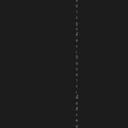
อ
ย่
า
ง
ถู
ก
ต้
อ
ง
เ
ป็
น
ก
ล
า
ง
เ
พื่
อ
สั
ง
ค
ม