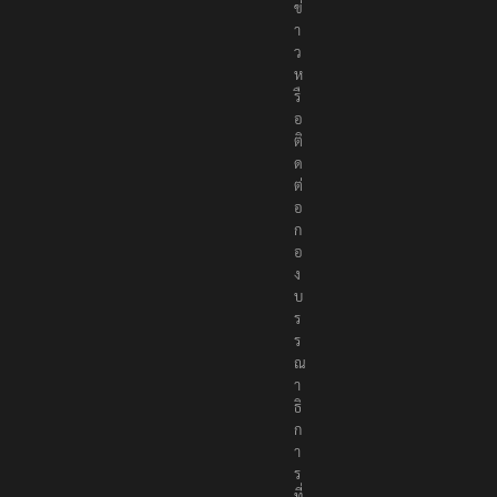
ข่
า
ว
ห
รื
อ
ติ
ด
ต่
อ
ก
อ
ง
บ
ร
ร
ณ
า
ธิ
ก
า
ร
ที่