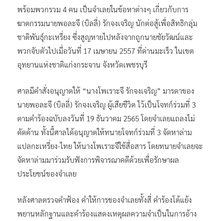
พร้อมพวกรวม 4 คน เป็นจำเลยในข้อหาต่างๆ เกี่ยวกับการ
ฆาตกรรมนายพอละจี (บิลลี่) รักจงเจริญ นักต่อสู้เพื่อสิทธิกลุ่ม
ชาติพันธุ์กะเหรี่ยง ซึ่งสูญหายไปหลังจากถูกนายชัยวัฒน์และ
พวกจับตัวไปเมื่อวันที่ 17 เมษายน 2557 ที่ด่านมะเร็ว ในเขต
อุทยานแห่งชาติแก่งกระจาน จังหวัดเพชรบุรี
ศาลมีคำสั่งอนุญาตให้ “นางโพเราะจี รักจงเจริญ” มารดาของ
นายพอละจี (บิลลี่) รักจงเจริญ ผู้เสียชีวิต ไว้เป็นโจทก์ร่วมที่ 3
ตามคำร้องฉบับลงวันที่ 19 ธันวาคม 2565 โดยจำเลยแถลงไม่
คัดค้าน ทั้งนี้ศาลได้อนุญาตให้ทนายโจทก์ร่วมที่ 3 จัดหาล่าม
แปลกะเหรี่ยง-ไทย ให้นางโพเราะจีใช้สื่อสาร โดยทนายจำเลยจะ
จัดหาล่ามมาร่วมรับฟังการพิจารณาคดีด้วยเพื่อรักษาผล
ประโยชน์ของจำเลย
หลังศาลตรวจคำฟ้อง คำให้การของจำเลยทั้งสี่ คำร้องโต้แย้ง
พยานหลักฐานและคำร้องแสดงเหตุผลความจำเป็นในการอ้าง