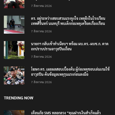
7 สิงหาคม 2026
ตร. อยู่ระหว่างสอบสวนแรงจูงใจ เหตุยิงในโรงเรียน
เทพศิรินทร์ นนทบุรี พบเด็กก่อเหตุเครียดเรื่องเรียน
7 สิงหาคม 2026
นายกฯ กลับเข้าทำเนียบฯ พร้อม ผบ.ตร.-ผบช.ก. คาด
ถกปราบปรามอาวุธปืนเถื่อน
7 สิงหาคม 2026
โฆษก ตร. เผยผลสอบเบื้องต้น ผู้ก่อเหตุชอบเล่นเกมใช้
อาวุธปืน-ค้นข้อมูลเหตุรุนแรงก่อนลงมือ
7 สิงหาคม 2026
TRENDING NOW
เตือนภัย SMS หลอกลวง “คุณฝากเงินสำเร็จแล้ว