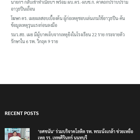
นายกฯ กลับเข้าทำเนียบฯ พร้อม ผบ.ตร.-ผบช.ก. คาดถกปราบปราม
อาวุธปืนเถื่อน
โฆษก ตร. เผยผลสอบเบื้องต้น ผู้ก่อเหตุชอบเล่นเกมใช้อาวุธปืน-ค้น
ข้อมูลเหตุรุนแรงก่อนลงมือ
รมว.สธ. เผย มีผู้บาดเจ็บจากเหตุยิงในโรงเรียน 22 ราย กระจายตัว
รักษาใน 6 รพ. วิกฤต 9 ราย
RECENT POSTS
‘ยศชนัน’ ร่วมบริจาคโลหิต รพ. พระนั่งเกล้า ช่วยเหยื่อ
เหตุ รร. เทพศิรินทร์ นนทบุรี