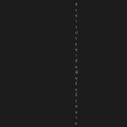
ส่
ง
ข่
า
ว
ป
ร
ะ
ช
า
สั
ม
พั
น
ธ์
แ
จ้
ง
ห
ม
า
ย