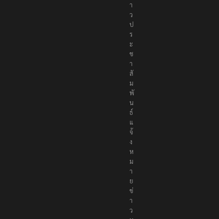
า
ว
ป
ร
ะ
ช
า
สั
ม
พั
น
ธ์
แ
จ้
ง
ห
ม
า
ย
ข่
า
ว