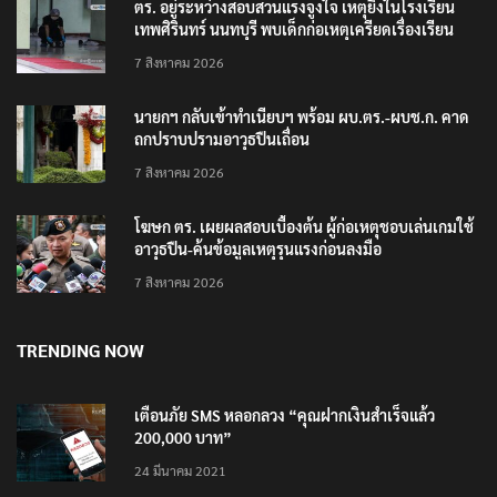
ตร. อยู่ระหว่างสอบสวนแรงจูงใจ เหตุยิงในโรงเรียน
เทพศิรินทร์ นนทบุรี พบเด็กก่อเหตุเครียดเรื่องเรียน
7 สิงหาคม 2026
นายกฯ กลับเข้าทำเนียบฯ พร้อม ผบ.ตร.-ผบช.ก. คาด
ถกปราบปรามอาวุธปืนเถื่อน
7 สิงหาคม 2026
โฆษก ตร. เผยผลสอบเบื้องต้น ผู้ก่อเหตุชอบเล่นเกมใช้
อาวุธปืน-ค้นข้อมูลเหตุรุนแรงก่อนลงมือ
7 สิงหาคม 2026
TRENDING NOW
เตือนภัย SMS หลอกลวง “คุณฝากเงินสำเร็จแล้ว
200,000 บาท”
24 มีนาคม 2021