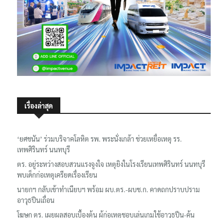
เรื่องล่าสุด
‘ยศชนัน’ ร่วมบริจาคโลหิต รพ. พระนั่งเกล้า ช่วยเหยื่อเหตุ รร.
เทพศิรินทร์ นนทบุรี
ตร. อยู่ระหว่างสอบสวนแรงจูงใจ เหตุยิงในโรงเรียนเทพศิรินทร์ นนทบุรี
พบเด็กก่อเหตุเครียดเรื่องเรียน
นายกฯ กลับเข้าทำเนียบฯ พร้อม ผบ.ตร.-ผบช.ก. คาดถกปราบปราม
อาวุธปืนเถื่อน
โฆษก ตร. เผยผลสอบเบื้องต้น ผู้ก่อเหตุชอบเล่นเกมใช้อาวุธปืน-ค้น