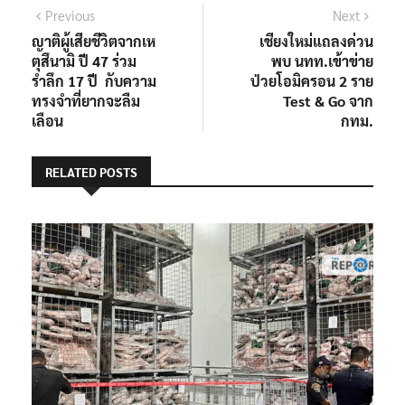
แนะแนว
Previous
Next
Previous
Next
post:
post:
ญาติผู้เสียชีวิตจากเห
เชียงใหม่แถลงด่วน
เรื่อง
ตุสึนามิ ปี 47 ร่วม
พบ นทท.เข้าข่าย
รำลึก 17 ปี กับความ
ป่วยโอมิครอน 2 ราย
ทรงจำที่ยากจะลืม
Test & Go จาก
เลือน
กทม.
RELATED POSTS