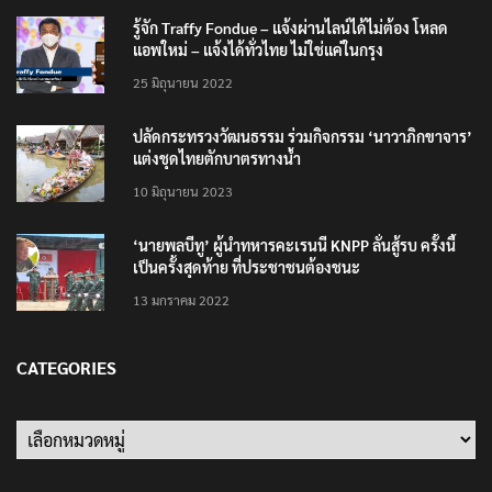
รู้จัก Traffy Fondue – แจ้งผ่านไลน์ได้ไม่ต้อง โหลด
แอพใหม่ – แจ้งได้ทั่วไทย ไม่ใช่แค่ในกรุง
25 มิถุนายน 2022
ปลัดกระทรวงวัฒนธรรม ร่วมกิจกรรม ‘นาวาภิกขาจาร’
แต่งชุดไทยตักบาตรทางน้ำ
10 มิถุนายน 2023
‘นายพลบีทู’ ผู้นำทหารคะเรนนี KNPP ลั่นสู้รบ ครั้งนี้
เป็นครั้งสุดท้าย ที่ประชาชนต้องชนะ
13 มกราคม 2022
CATEGORIES
Categories