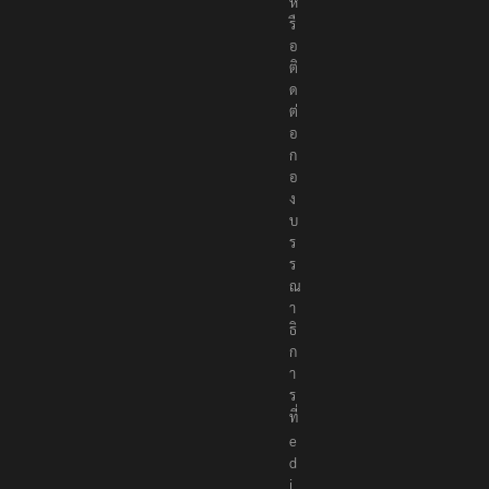
ห
รื
อ
ติ
ด
ต่
อ
ก
อ
ง
บ
ร
ร
ณ
า
ธิ
ก
า
ร
ที่
e
d
i