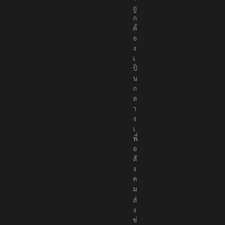
ถู
ก
ต้
อ
ง
เ
ป็
น
ก
ล
า
ง
เ
พื่
อ
สั
ง
ค
ม
ส่
ง
ข่