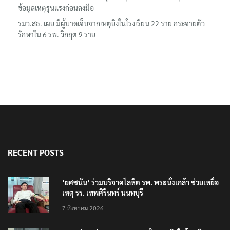
ข้อมูลเหตุรุนแรงก่อนลงมือ
รมว.สธ. เผย มีผู้บาดเจ็บจากเหตุยิงในโรงเรียน 22 ราย กระจายตัว
รักษาใน 6 รพ. วิกฤต 9 ราย
RECENT POSTS
‘ยศชนัน’ ร่วมบริจาคโลหิต รพ. พระนั่งเกล้า ช่วยเหยื่อ
เหตุ รร. เทพศิรินทร์ นนทบุรี
7 สิงหาคม 2026