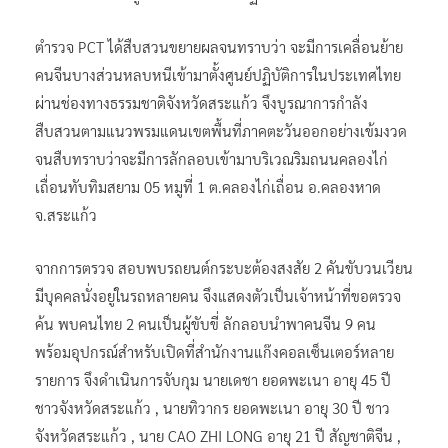
ตำรวจ PCT ได้สืบสวนขยายผลจนทราบว่า จะมีการเคลื่อนย้าย
คนจีนบางส่วนหลบหนีเข้ามาตั้งศูนย์ปฏิบัติการในประเทศไทย
ผ่านช่องทางธรรมชาติจังหวัดสระแก้ว จึงบูรณาการกำลัง
สืบสวนตามแนวพรมแดนเขตพื้นที่ภาคตะวันออกอย่างเข้มงวด
จนสืบทราบว่าจะมีการลักลอบเข้ามาบริเวณริมถนนคลองไก่
เถื่อนทับทิมสยาม 05 หมูที่ 1 ต.คลองไก่เถื่อน อ.คลองหาด
จ.สระแก้ว
จากการตรวจ สอบพบรถยนต์กระบะต้องสงสัย 2 คันขับวนเวียน
มีบุคคลนั่งอยู่ในรถหลายคน จึงแสดงตัวเป็นเจ้าหน้าที่ขอตรวจ
ค้น พบคนไทย 2 คนเป็นผู้ขับขี่ ลักลอบนำพาคนจีน 9 คน
พร้อมอุปกรณ์สำหรับเปิดที่สำนักงานแก๊งคอลเซ็นเตอร์หลาย
รายการ จึงดำเนินการจับกุม นายเดชา ยอดพะเนา อายุ 45 ปี
ชาวจังหวัดสระแก้ว , นายทิวากร ยอดพะเนา อายุ 30 ปี ชาว
จังหวัดสระแก้ว , นาย CAO ZHI LONG อายุ 21 ปี สัญชาติจีน ,