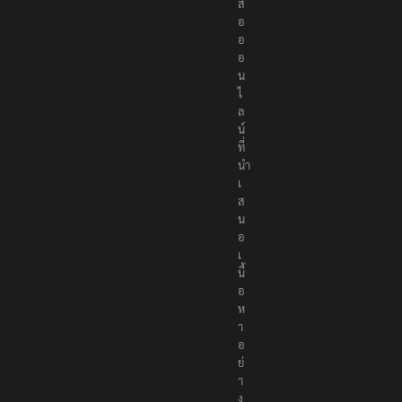
สื่
อ
อ
อ
น
ไ
ล
น์
ที่
นำ
เ
ส
น
อ
เ
นื้
อ
ห
า
อ
ย่
า
ง