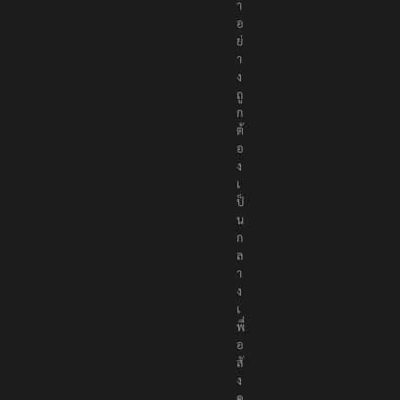
า
อ
ย่
า
ง
ถู
ก
ต้
อ
ง
เ
ป็
น
ก
ล
า
ง
เ
พื่
อ
สั
ง
ค