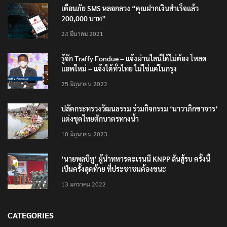
เตือนภัย SMS หลอกลวง “คุณฝากเงินสำเร็จแล้ว
200,000 บาท”
24 มีนาคม 2021
รู้จัก Traffy Fondue – แจ้งผ่านไลน์ได้ไม่ต้อง โหลด
แอพใหม่ – แจ้งได้ทั่วไทย ไม่ใช่แค่ในกรุง
25 มิถุนายน 2022
ปลัดกระทรวงวัฒนธรรม ร่วมกิจกรรม ‘นาวาภิกขาจาร’
แต่งชุดไทยตักบาตรทางน้ำ
10 มิถุนายน 2023
‘นายพลบีทู’ ผู้นำทหารคะเรนนี KNPP ลั่นสู้รบ ครั้งนี้
เป็นครั้งสุดท้าย ที่ประชาชนต้องชนะ
13 มกราคม 2022
CATEGORIES