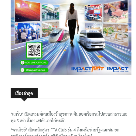
เรื่องล่าสุด
‘แกร็บ’ เปิดเทรนด์คนเมืองรักสุขภาพ ดันยอดเรียกรถไปสวนสาธารณะ
พุ่ง 5 เท่า สั่งกาแฟดำ-อกไก่ทะลัก
‘พาณิชย์’ เปิดหลักสูตร FTA Club รุ่น 4 ดึงเครือข่ายรัฐ-เอกชน ยก