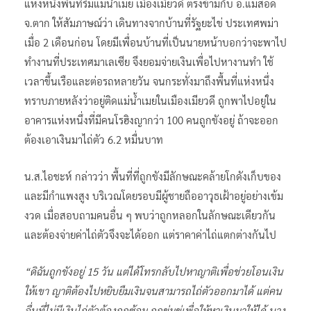
แห่งหนึ่งพื้นที่ริมแม่น้ำเมย เมืองเมียวดี ตรงข้ามกับ อ.แม่สอด
จ.ตาก ให้สัมภาษณ์ว่า เดินทางจากบ้านที่รัฐยะไข่ ประเทศพม่า
เมื่อ 2 เดือนก่อน โดยมีเพื่อนบ้านที่เป็นนายหน้าบอกว่าจะพาไป
ทำงานที่ประเทศมาเลเซีย จึงยอมจ่ายเงินเพื่อไปหางานทำ ใช้
เวลาขึ้นเรือและต่อรถหลายวัน จนกระทั่งมาถึงพื้นที่แห่งหนึ่ง
ทราบภายหลังว่าอยู่ติดแม่น้ำเมยในเมืองเมียวดี ถูกพาไปอยู่ใน
อาคารแห่งหนึ่งที่มีคนโรฮิงญากว่า 100 คนถูกขังอยู่ ถ้าจะออก
ต้องเอาเงินมาไถ่ตัว 6.2 หมื่นบาท
น.ส.ไอชะห์ กล่าวว่า พื้นที่ที่ถูกขังมีลักษณะคล้ายโกดังเก็บของ
และมีกำแพงสูง บริเวณโดยรอบมีผู้ชายถืออาวุธเฝ้าอยู่อย่างเข้ม
งวด เมื่อสอบถามคนอื่น ๆ พบว่าถูกหลอกในลักษณะเดียวกัน
และต้องจ่ายค่าไถ่ตัวจึงจะได้ออก แต่ราคาค่าไถ่แตกต่างกันไป
“ดิฉันถูกขังอยู่ 15 วัน แต่ได้โทรกลับไปหาญาติเพื่อช่วยโอนเงิน
ให้เขา ญาติต้องไปหยิบยืมเงินจนสามารถไถ่ตัวออกมาได้ แต่คน
อื่นที่ไม่มีเงินไถ่ตัวต้องถูกซ้อม ถูกข่มขู่เพื่อให้หาเงินมาให้ได้ บาง