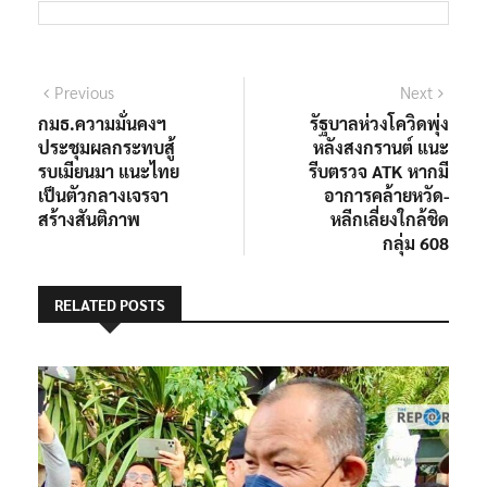
แนะแนว
Previous
Next
Previous
Next
post:
post:
กมธ.ความมั่นคงฯ
รัฐบาลห่วงโควิดพุ่ง
เรื่อง
ประชุมผลกระทบสู้
หลังสงกรานต์ แนะ
รบเมียนมา แนะไทย
รีบตรวจ ATK หากมี
เป็นตัวกลางเจรจา
อาการคล้ายหวัด-
สร้างสันติภาพ
หลีกเลี่ยงใกล้ชิด
กลุ่ม 608
RELATED POSTS