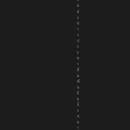
ม
ส่
ง
ข่
า
ว
ป
ร
ะ
ช
า
สั
ม
พั
น
ธ์
แ
จ้
ง
ห
ม
า