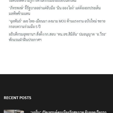
ระดับองค์ความรู้การค้าเสรีรับมือระเบียบโลกใหม่
‘ภัทรพงษ์’ จี้รัฐบาลอย่าแค่จับมือ ‘มิน ออง ไลง์’ แต่ต้องถกประเด็น
มลพิษข้ามแดน
‘จุลพันธ์’ เผย ไทย-เมียนมา ลงนาม MOU ด้านแรงงาน ฉบับใหม่ ขยาย
กรอบความร่วมมือ 5 ปี
อธิบดีกรมอุทยานฯ​ สั่งตั้ง กก.สอบ ‘หน.อช.สิมิลัน’ ปมอนุญาต ‘อ.วีระ’
พักแรมฝ่าฝืนประกาศฯ
RECENT POSTS
‘แกร็บ’ เปิดเทรนด์คนเมืองรักสุขภาพ ดันยอดเรียกรถ