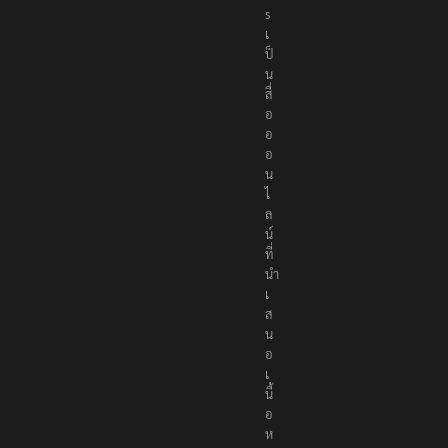
s
เ
ป็
น
สื่
อ
อ
อ
น
ไ
ล
น์
ที่
นำ
เ
ส
น
อ
เ
นื้
อ
ห