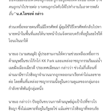
คนถูกนำไปขายต่อ บางคนถูกบังคับให้ไปทำงานในอาคารหลัง
อื่น”
น.ส.ไอชะห์ กล่าว
ส่วนเหยื่อหลายคนที่ไม่มีโทรศัพท์ ผู้คุมใช้วิธีโทรศัพท์กลับไปหา
นายหน้าในพื้นที่และให้นายหน้าไปแจ้งครอบครัวที่อยู่ในยะไข่ให้
โอนเงินมาให้
นายเอ (นามสมมุติ) ผู้ประสานงานให้ความช่วยเหลือเหยื่อการ
ค้ามนุษย์ในชเวโก๊กโก่ KK Park และแหล่งอาชญากรรมริมแม่น้ำ
เมยฝั่งเมืองเมียวดี ประเทศเมียนมา กล่าวว่า ช่วงไม่กี่เดือนที่
ผ่านมามีชาวโรฮิงญาจำนวนมากถูกหลอกมาเรียกค่าไถ่และขาย
ต่อ โดยพื้นที่แหล่งอาชญากรรมนี้อยู่ในความดูแลของกลุ่มกอง
กำลังชาติพันธุ์กลุ่มหนึ่ง
นายเอ กล่าวว่า ปัจจุบันขบวนการค้ามนุษย์มุ่งเป้าไปที่ชาวโร
ฮิงญา ซึ่งไม่เฉพาะที่อยู่ในรัฐยะไข่ แม้แต่ชาวโรฮิงญาที่หลบภัย