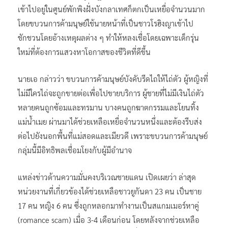
เข้าไปอยู่ในศูนย์พักพิงฝั่งบังกลาเทศก็ตกเป็นเหยื่อจำนวนมาก
โดยขบวนการค้ามนุษย์ใช้นายหน้าที่เป็นชาวโรฮิงญาเข้าไป
ชักชวนโดยอ้างเหตุผลต่าง ๆ ทำให้หลงเชื่อโดยเฉพาะเด็กรุ่น
ใหม่ที่ต้องการแสวงหาโอกาสของชีวิตที่ดีขึ้น
นายเอ กล่าวว่า ขบวนการค้ามนุษย์บังคับรีดไถให้ไถ่ตัว ผู้หญิงที่
ไม่มีใครไถ่จะถูกขายต่อเพื่อไปขายบริการ ผู้ชายที่ไม่มีเงินไถ่ตัว
หลายคนถูกซ้อมและทรมาน บางคนถูกฆาตกรรมและโยนทิ้ง
แม่น้ำเมย ผ่านมาได้ช่วยเหลือเหยื่อจำนวนหนึ่งและต้องรีบส่ง
ต่อไปยังนอกพื้นที่แม่สอดและเมียวดี เพราะขบวนการค้ามนุษย์
กลุ่มนี้มีอิทธิพลเชื่อมโยงกับผู้มีอำนาจ
แหล่งข่าวด้านความมั่นคงบริเวณชายแดน เปิดเผยว่า ล่าสุด
หน่วยงานที่เกี่ยวข้องได้ช่วยเหลือชาวยูกันดา 23 คน เป็นชาย
17 คน หญิง 6 คน ซึ่งถูกหลอกมาทำงานเป็นสแกมเมอร์หาคู่
(romance scam) เมื่อ 3-4 เดือนก่อน โดยหลังจากช่วยเหลือ