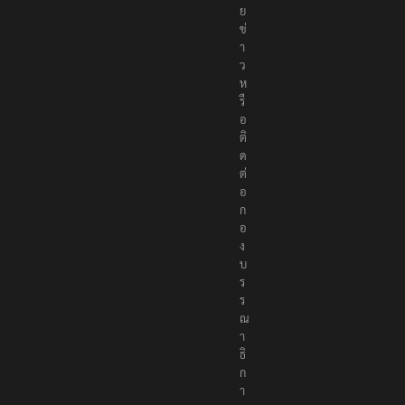
ย
ข่
า
ว
ห
รื
อ
ติ
ด
ต่
อ
ก
อ
ง
บ
ร
ร
ณ
า
ธิ
ก
า