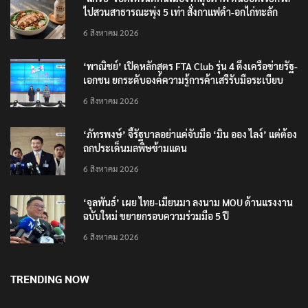
ไปสวนสาธารณะพุ่ง 5 เท่า สั่งกาแฟดำ-อกไก่ทะลัก
6 สิงหาคม 2026
‘พาณิชย์’ เปิดหลักสูตร FTA Club รุ่น 4 ดึงเครือข่ายรัฐ-
เอกชน ยกระดับองค์ความรู้การค้าเสรีรับมือระเบียบ
โลกใหม่
6 สิงหาคม 2026
‘ภัทรพงษ์’ จี้รัฐบาลอย่าแค่จับมือ ‘มิน ออง ไลง์’ แต่ต้อง
ถกประเด็นมลพิษข้ามแดน
6 สิงหาคม 2026
‘จุลพันธ์’ เผย ไทย-เมียนมา ลงนาม MOU ด้านแรงงาน
ฉบับใหม่ ขยายกรอบความร่วมมือ 5 ปี
6 สิงหาคม 2026
TRENDING NOW