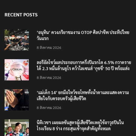
RECENT POSTS
‘อนุทิน’ ควงภริยาชมงาน OTOP ศิลปาชีพ ประทีปไทย
วันแรก
8 สิงหาคม 2026
ลอรีอัลโชว์ผลประกอบการครึ่งปีแรกโต 6.5% กวาดราย
ได้ 2.3 หมื่นล้านยูโร คว้าไลเซนส์ ‘กุชชี่’ 50 ปี พร้อมส่ง
4 แบรนด์ใหม่บุกตลาดไทย
8 สิงหาคม 2026
‘แม่เด็ก 14’ ยกมือไหว้ขอโทษทั้งน้ำตาและแสดงความ
เสียใจกับครอบครัวผู้เสียชีวิต
8 สิงหาคม 2026
นิติเวชฯ เผยผลชันสูตรผู้เสียชีวิตเหตุใช้อาวุธปืนใน