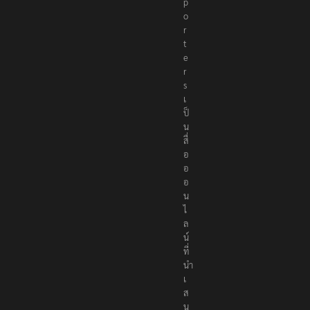
R
e
p
o
r
t
e
r
s
เ
ป็
น
สื่
อ
อ
อ
น
ไ
ล
น์
ที่
นำ
เ