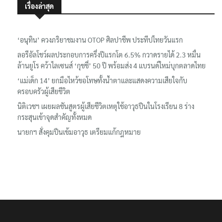
เรื่องล่าสุด
‘อนุทิน’ ควงภริยาชมงาน OTOP ศิลปาชีพ ประทีปไทยวันแรก
ลอรีอัลโชว์ผลประกอบการครึ่งปีแรกโต 6.5% กวาดรายได้ 2.3 หมื่น
ล้านยูโร คว้าไลเซนส์ ‘กุชชี่’ 50 ปี พร้อมส่ง 4 แบรนด์ใหม่บุกตลาดไทย
‘แม่เด็ก 14’ ยกมือไหว้ขอโทษทั้งน้ำตาและแสดงความเสียใจกับ
ครอบครัวผู้เสียชีวิต
นิติเวชฯ เผยผลชันสูตรผู้เสียชีวิตเหตุใช้อาวุธปืนในโรงเรียน 8 ร่าง
กระสุนเข้าจุดสำคัญทั้งหมด
นายกฯ สั่งคุมปืนเข้มอาวุธ เตรียมแก้กฎหมาย