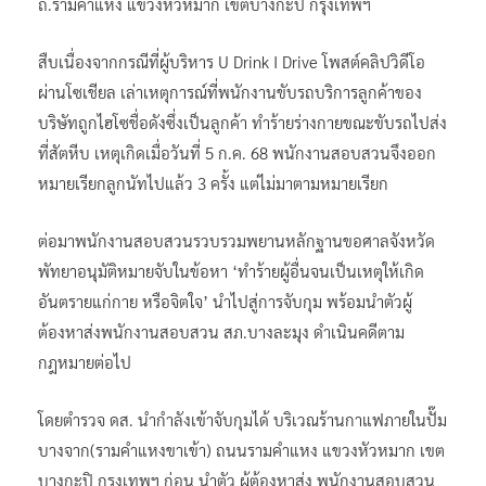
จิตใจของผู้อื่น โดยจับกุมได้บริเวณร้านกาแฟภายในปั๊ม
ถ.รามคำแหง แขวงหัวหมาก เขตบางกะปิ กรุงเทพฯ
สืบเนื่องจากกรณีที่ผู้บริหาร U Drink I Drive โพสต์คลิปวิดีโอ
ผ่านโซเชียล เล่าเหตุการณ์ที่พนักงานขับรถบริการลูกค้าของ
บริษัทถูกไฮโซชื่อดังซึ่งเป็นลูกค้า ทำร้ายร่างกายขณะขับรถไปส่ง
ที่สัตหีบ เหตุเกิดเมื่อวันที่ 5 ก.ค. 68 พนักงานสอบสวนจึงออก
หมายเรียกลูกนัทไปแล้ว 3 ครั้ง แต่ไม่มาตามหมายเรียก
ต่อมาพนักงานสอบสวนรวบรวมพยานหลักฐานขอศาลจังหวัด
พัทยาอนุมัติหมายจับในข้อหา ‘ทำร้ายผู้อื่นจนเป็นเหตุให้เกิด
อันตรายแก่กาย หรือจิตใจ’ นำไปสู่การจับกุม พร้อมนำตัวผู้
ต้องหาส่งพนักงานสอบสวน สภ.บางละมุง ดำเนินคดีตาม
กฎหมายต่อไป
โดยตำรวจ ดส. นำกำลังเข้าจับกุมได้ บริเวณร้านกาแฟภายในปั๊ม