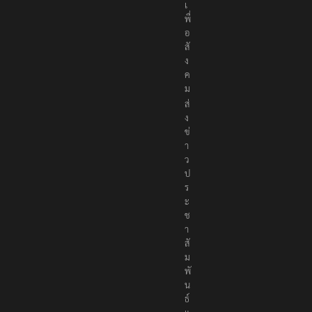
า
ง
เ
พื่
อ
สั
ง
ค
ม
ส่
ง
ข่
า
ว
ป
ร
ะ
ช
า
สั
ม
พั