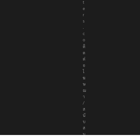
o
r
t
e
r
s
.
c
o
ติ
ด
ต่
อ
โ
ฆ
ษ
ณ
า
/
ส
นั
บ