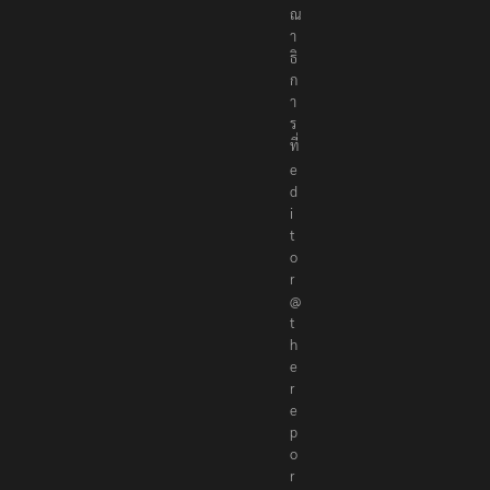
ร
ร
ณ
า
ธิ
ก
า
ร
ที่
e
d
i
t
o
r
@
t
h
e
r
e
p