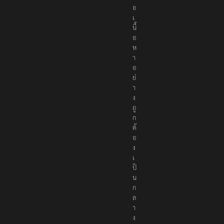
ส
น
อ
เ
นื้
อ
ห
า
อ
ย่
า
ง
ถู
ก
ต้
อ
ง
เ
ป็
น
ก
ล