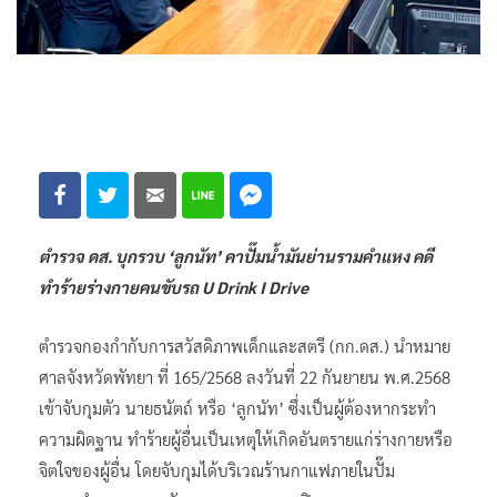
ตำรวจ ดส. บุกรวบ ‘ลูกนัท’ คาปั๊มน้ำมันย่านรามคำแหง คดี
ทำร้ายร่างกายคนขับรถ U Drink I Drive
ตำรวจกองกำกับการสวัสดิภาพเด็กและสตรี (กก.ดส.) นำหมาย
ศาลจังหวัดพัทยา ที่ 165/2568 ลงวันที่ 22 กันยายน พ.ศ.2568
เข้าจับกุมตัว นายธนัตถ์ หรือ ‘ลูกนัท’ ซึ่งเป็นผู้ต้องหากระทำ
ความผิดฐาน ทำร้ายผู้อื่นเป็นเหตุให้เกิดอันตรายแก่ร่างกายหรือ