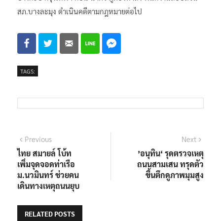
บางจาก(รามคำแหงขาเข้า) ถนนรามคำแหง แขวงหัวหมาก เขต
บางกะปิ กรุงเทพฯ ก่อน นำตัว ผู้ต้องหาส่ง พนักงานสอบสวน
สภ.บางละมุง ดำเนินคดีตามกฎหมายต่อไป
TAGS:
แนะแนว
Previous
Next
Previous
Next
post:
post:
ไทย สมายล์ โบ้ท
’อนุทิน‘ รุดตรวจเหตุ
เรื่อง
เพิ่มจุดจอดท่าเรือ
ถนนสามเสน ทรุดตัว
ม.นวมินทร์ ช่วยคน
ขึ้นตึกดูภาพมุมสูง
เดินทางเหตุถนนยุบ