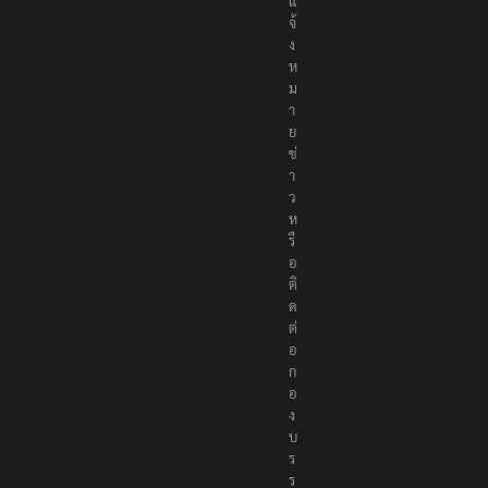
น
ธ์
แ
จ้
ง
ห
ม
า
ย
ข่
า
ว
ห
รื
อ
ติ
ด
ต่
อ
ก
อ
ง
บ