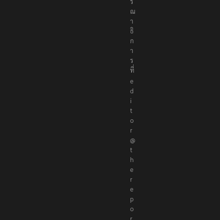
ร
ณ
า
ธิ
ก
า
ร
ที่
e
d
i
t
o
r
@
t
h
e
r
e
p
o
r