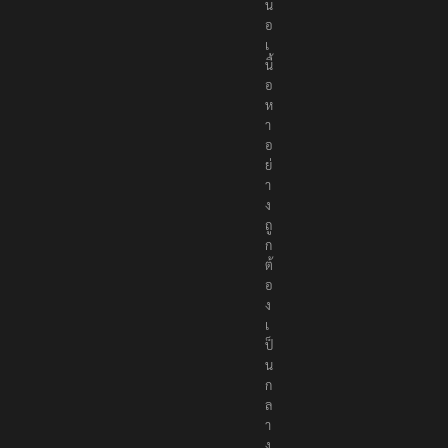
น
อ
เ
นื้
อ
ห
า
อ
ย่
า
ง
ถู
ก
ต้
อ
ง
เ
ป็
น
ก
ล
า
ง