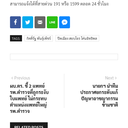
สามารถแจ้งได้ที่สายด่วน 191 หรือ 1599 ตลอด 24 ชั่วโมง
TAGS:
กิตติ์รัฐ พันธุ์เพ็ชร์
ปิดเมือง สยบโจร โค่นอิทธิพล
แนะแนว
Previous
Next
Previous
Next
post:
post:
ผบ.ตร. ชี้ 2 แพทย์
นายกฯ นำทีม
เรื่อง
รพ.ตำรวจที่ถูกระงับ
ประกาศยกระดับแก้
ใบแพทย์ ไม่กระทบ
ปัญหาอาชญากรรม
ตำแหน่งแพทย์ใหญ่
ข้ามชาติ
รพ.ตำรวจ
RELATED POSTS