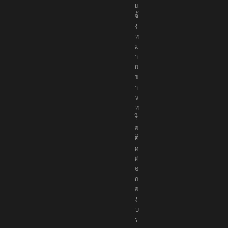
แ
จ้
ง
ห
ม
า
ย
ข่
า
ว
ห
รื
อ
ติ
ด
ต่
อ
ก
อ
ง
บ
ร