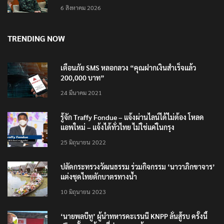
6 สิงหาคม 2026
TRENDING NOW
เตือนภัย SMS หลอกลวง “คุณฝากเงินสำเร็จแล้ว
200,000 บาท”
24 มีนาคม 2021
รู้จัก Traffy Fondue – แจ้งผ่านไลน์ได้ไม่ต้อง โหลด
แอพใหม่ – แจ้งได้ทั่วไทย ไม่ใช่แค่ในกรุง
25 มิถุนายน 2022
ปลัดกระทรวงวัฒนธรรม ร่วมกิจกรรม ‘นาวาภิกขาจาร’
แต่งชุดไทยตักบาตรทางน้ำ
10 มิถุนายน 2023
‘นายพลบีทู’ ผู้นำทหารคะเรนนี KNPP ลั่นสู้รบ ครั้งนี้