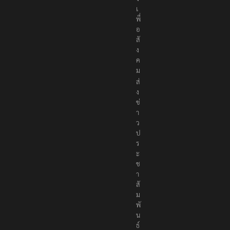
เ
พื่
อ
สั
ง
ค
ม
ส่
ง
ข่
า
ว
ป
ร
ะ
ช
า
สั
ม
พั
น
ธ์