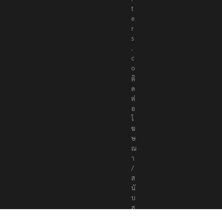
t
e
r
s
.
c
o
ติ
ด
ต่
อ
โ
ฆ
ษ
ณ
า
/
ส
นั
บ
ส
นุ