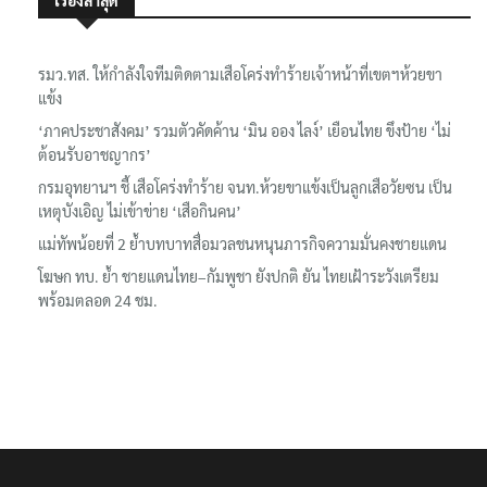
เรื่องล่าสุด
รมว.ทส. ให้กำลังใจทีมติดตามเสือโคร่งทำร้ายเจ้าหน้าที่เขตฯห้วยขา
แข้ง
‘ภาคประชาสังคม’ รวมตัวคัดค้าน ‘มิน ออง ไลง์’ เยือนไทย ขึงป้าย ‘ไม่
ต้อนรับอาชญากร’
กรมอุทยานฯ ชี้ เสือโคร่งทำร้าย จนท.ห้วยขาแข้งเป็นลูกเสือวัยซน เป็น
เหตุบังเอิญ ไม่เข้าข่าย ‘เสือกินคน’
แม่ทัพน้อยที่ 2 ย้ำบทบาทสื่อมวลชนหนุนภารกิจความมั่นคงชายแดน
โฆษก ทบ. ย้ำ ชายแดนไทย–กัมพูชา ยังปกติ ยัน ไทยเฝ้าระวังเตรียม
พร้อมตลอด 24 ชม.