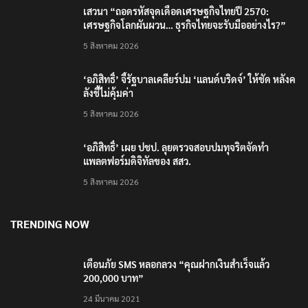
เสวนา “ถอดรหัสจุดเดือดเศรษฐกิจไทยปี 2570:
เศรษฐกิจโลกผันผวน… ธุรกิจไทยจะรับมืออย่างไร?”
5 สิงหาคม 2026
‘อภิสิทธิ์’ จี้รัฐบาลเคลียร์ปม ‘แลนด์บริดจ์’ ให้ชัด หลังค
ลังชี้ไม่คุ้มค่า
5 สิงหาคม 2026
‘อภิสิทธิ์’ เผย ปชป. ลุยตรวจสอบปมทุจริตจัดทำ
แพลตฟอร์มดิจิทัลของ สสว.
5 สิงหาคม 2026
TRENDING NOW
เตือนภัย SMS หลอกลวง “คุณฝากเงินสำเร็จแล้ว
200,000 บาท”
24 มีนาคม 2021