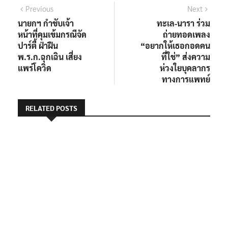
แนะแนว
Previous
Next
Previous
Next
post:
post:
นายกฯ กำชับเจ้า
ทะเล-นารา ร่วม
เรื่อง
หน้าที่คุมเข้มกรณีจัด
ถ่ายทอดเพลง
ปาร์ตี้ ฝ่าฝืน
“อยากให้เธอกอดคน
พ.ร.ก.ฉุกเฉิน เสี่ยง
ที่ใช่” ส่งความ
แพร่โควิด
ห่วงใยบุคลากร
ทางการแพทย์
RELATED POSTS