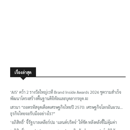
เรื่องล่าสุด
‘AIS’ คว้า 2 รางวัลใหญ่เวที Brand Inside Awards 2026 ชูความสำเร็จ
พัฒนาโครงสร้างพื้นฐานดิจิทัลและบุคลากรยุค AI
เสวนา “ถอดรหัสจุดเดือดเศรษฐกิจไทยปี 2570: เศรษฐกิจโลกผันผวน…
ธุรกิจไทยจะรับมืออย่างไร?”
‘อภิสิทธิ์’ จี้รัฐบาลเคลียร์ปม ‘แลนด์บริดจ์’ ให้ชัด หลังคลังชี้ไม่คุ้มค่า