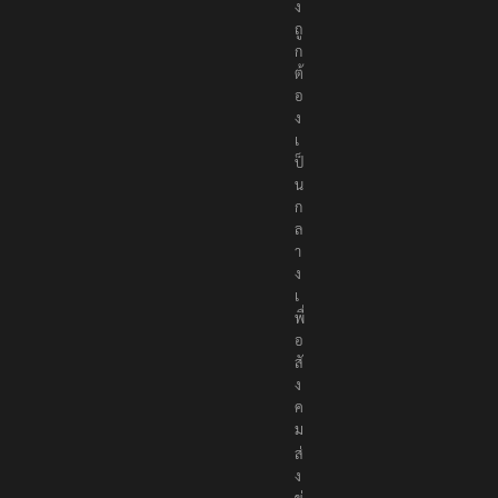
ง
ถู
ก
ต้
อ
ง
เ
ป็
น
ก
ล
า
ง
เ
พื่
อ
สั
ง
ค
ม
ส่
ง
ข่