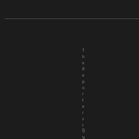
T
h
e
R
e
p
o
r
t
e
r
s
เ
ป็
น