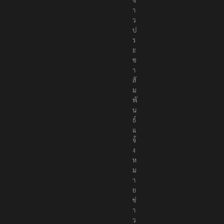
า
ว
ป
ร
ะ
ช
า
สั
ม
พั
น
ธ์
แ
จ้
ง
ห
ม
า
ย
ข่
า
ว