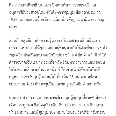
กิจกรรมเล่นกีฬาสี บนถนน ปิดกั้นเส้นทางจราจร บริเวณ
อนุสาวรีย์ประชาธิปไตย ซึ่งได้ยุติการชุมนุมเมื่อเวลาประมาณ
19.00 น. โดยส่วนนี้ จะมีความผิดเบื้องต้นฐาน ฝ่าฝืน พ.ร.ก.ฉุก
เฉินฯ
ส่วนอีกกลุ่มมีการก่อความวุ่นวาย บริเวณสามเหลี่ยมดินแดง
ตำรวจได้ประกาศให้ยุติ แต่กลุ่มผู้ชุมนุม กลับใช้สิ่งเทียมอาวุธ ทั้ง
พลุเพลิง ประทัดยักษ์ ระเบิดปิงปอง ขว้างเข้าใส่เจ้าหน้าที่ ทำให้
ตำรวจบาดเจ็บ 2 นาย รวมทั้ง ทรัพย์สินทางราชการและเอกชน
ได้รับความเสียหายจำนวนหนึ่ง ทำให้เจ้าหน้าที่ต้องบังคับใช้
กฎหมาย เข้าจับกุมผู้ก่อเหตุได้เบื้องต้น 35 คน พร้อมยึดรถ
จักรยานยนต์ 20 คัน อาวุธปืนและวัตถุระเบิดอีกจำนวนหนึ่ง
นอกจากนี้ ตำรวจได้ออกหมายเรียกกลุ่มผู้ชุมนุมที่กระทำผิดช่วง
เดือนกรกฎาคม ถึงปัจจุบัน เพิ่มเติม 118 หมาย แบ่งเป็น แกน
นำ 16 หมาย และผู้ชุมนุม 102 หมาย โดยจะเรียกตัวมารับทราบ