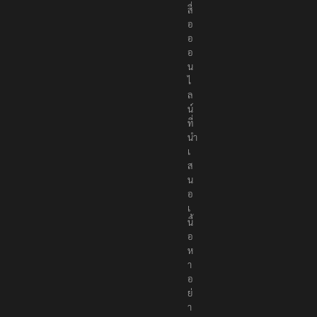
สื่
อ
อ
อ
น
ไ
ล
น์
ที่
นำ
เ
ส
น
อ
เ
นื้
อ
ห
า
อ
ย่
า