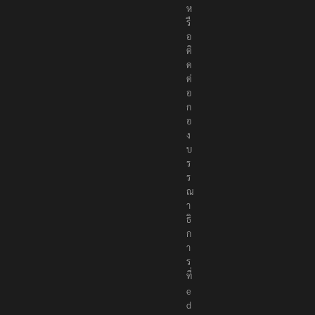
ห
รื
อ
ติ
ด
ต่
อ
ก
อ
ง
บ
ร
ร
ณ
า
ธิ
ก
า
ร
ที่
e
d