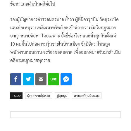
ข้อหาและดำเนินคดีต่อไป
รองผู้บัญชาการตำรวจนครบาล ย้ำว่า ผู้ที่มีอาวุธปืน วัตถุระเบิด
และก่อเหตุวางเพลิงเผาทรัพย์ จะเข้าข่ายความผิดในกฎหมาย
อาญาหลายข้อหา โดยเฉพาะ อั้งยี่ซ่องโจร และมั่วสุมกันตั้งแต่
10 คนขึ้นไปก่อความวุ่นวายในบ้านเมือง ซึ่งมีอัตราโทษสูง
พนักงานสอบสวน จะร้องขอต่อศาล เพื่อออกหมายจับมาดำเนิน
คดีตามกฎหมายทุกราย
TAGS:
ผู้ก่อความไม่สงบ
ผู้ชุมนุม
สามเหลี่ยมดินแดง