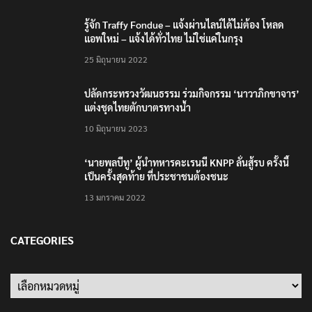
รู้จัก Traffy Fondue – แจ้งผ่านไลน์ได้ไม่ต้อง โหลด
แอพใหม่ – แจ้งได้ทั่วไทย ไม่ใช่แค่ในกรุง
25 มิถุนายน 2022
ปลัดกระทรวงวัฒนธรรม ร่วมกิจกรรม ‘นาวาภิกขาจาร’
แต่งชุดไทยตักบาตรทางน้ำ
10 มิถุนายน 2023
‘นายพลบีทู’ ผู้นำทหารคะเรนนี KNPP ลั่นสู้รบ ครั้งนี้
เป็นครั้งสุดท้าย ที่ประชาชนต้องชนะ
13 มกราคม 2022
CATEGORIES
Categories