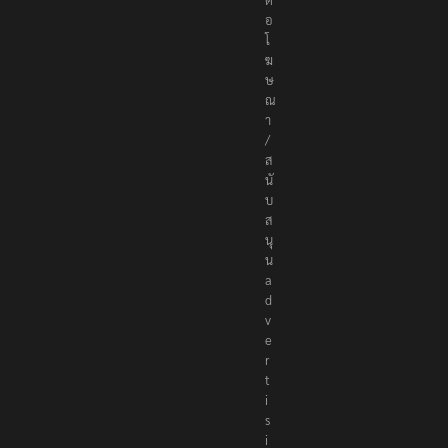
อ
โ
ฆ
ษ
ณ
า
/
ส
นั
บ
ส
นุ
น
a
d
v
e
r
t
i
s
i