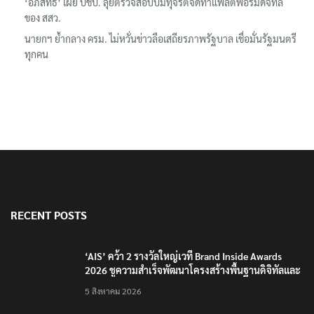
‘อภิสิทธิ์’ เผย ปชป. ลุยตรวจสอบปมทุจริตจัดทำแพลตฟอร์มดิจิทัล
ของ สสว.
นายกฯ ย้ำกลาง ครม. ไม่หวั่นข่าวลือเสถียรภาพรัฐบาล เชื่อมั่นรัฐมนตรี
ทุกคน
RECENT POSTS
‘AIS’ คว้า 2 รางวัลใหญ่เวที Brand Inside Awards
2026 ชูความสำเร็จพัฒนาโครงสร้างพื้นฐานดิจิทัลและ
บุคลากรยุค AI
5 สิงหาคม 2026