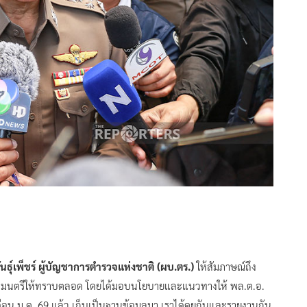
พันธุ์เพ็ชร์ ผู้บัญชาการตำรวจแห่งชาติ (ผบ.ตร.)
ให้สัมภาษณ์ถึง
ัฐมนตรีให้ทราบตลอด โดยได้มอบนโยบายและแนวทางให้ พล.ต.อ.
ือน ม.ค. 69 แล้ว เก็บเป็นฐานข้อมูลมา เราได้คุยกันและรายงานกัน