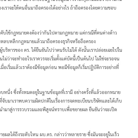
งเราจะให้คนอื่นมาถือครองได้อย่างไร ถ้าถือครองโดยความชอบ
งบังคับใช้กฎหมายคงต้องว่ากันไปตามกฎหมาย แต่กรณีที่คนต่างด้าว
นิคหลบหลีกกฎหมายแล้วมาถือครองธุรกิจหรือถือครอง
้บริหารของ ตร. ได้ยืนยันไปว่าตนรับไม่ได้ ดังนั้นเราปล่อยเฉยไปใน
ไม่ว่าจะทำอะไรเราควรจะเริ่มตั้งแต่บัดนี้เป็นต้นไป ไม่ใช่จะรอจน
ื่อเริ่มแล้วเราต้องมีข้อมูลก่อน พอมีข้อมูลก็เริ่มปฏิบัติการอย่างที่
บหนึ่ง ซึ่งทั้งหมดอยู่ในฐานข้อมูลที่เรามี อย่างครั้งที่แล้วออกหมาย
ายที่จับมาเราพบความผิดปกติในเรื่องการจดทะเบียนบริษัทและได้เก็บ
้นำมาสู่การรวบรวมและพิสูจน์ทราบเพื่อขยายผล ยืนยันว่าจะเปิด
ยผลได้ถึงระดับไหน ผบ.ตร. กล่าวว่าหลายราย ซึ่งมันจะอยู่ในเร็ว