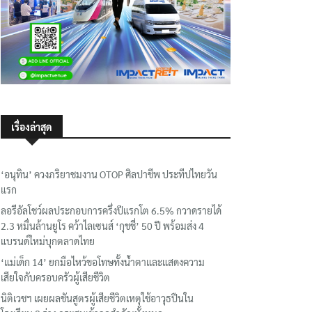
เรื่องล่าสุด
‘อนุทิน’ ควงภริยาชมงาน OTOP ศิลปาชีพ ประทีปไทยวัน
แรก
ลอรีอัลโชว์ผลประกอบการครึ่งปีแรกโต 6.5% กวาดรายได้
2.3 หมื่นล้านยูโร คว้าไลเซนส์ ‘กุชชี่’ 50 ปี พร้อมส่ง 4
แบรนด์ใหม่บุกตลาดไทย
‘แม่เด็ก 14’ ยกมือไหว้ขอโทษทั้งน้ำตาและแสดงความ
เสียใจกับครอบครัวผู้เสียชีวิต
นิติเวชฯ เผยผลชันสูตรผู้เสียชีวิตเหตุใช้อาวุธปืนใน