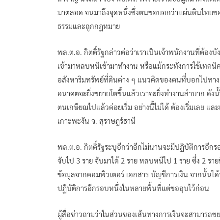
มาตลอด จนมาถึงจุดหนึ่งซึ่งตนขอบอกว่าแผ่นดินไทยขอ
ธรรมและถูกกฎหมาย
พล.ต.อ. กิตติ์รัฐกล่าวต่อว่าเราเป็นเจ้าพนักงานที่ต้อ
เข้ามาหลบหนีเข้ามาทำงาน หรือแม้กระทั่งการใช้เทค
อสังหาริมทรัพย์ที่ดินต่าง ๆ แนวคิดของตนที่บอกไปทางผู
อนาคตจะยิ่งขยายโตขึ้นแล้วเราจะยิ่งทำงานลำบาก ดังนั้น
ตนเกษียณไปแล้วค่อยเริ่ม อย่างนี้ไม่ได้ ต้องเริ่มเลย และเม
เกาะพะงัน จ. สุราษฎร์ธานี
พล.ต.อ. กิตติ์รัฐระบุอีกว่าอีกไม่นานจะมีปฏิบัติการอีกรอ
จับไป 3 ราย จับมาได้ 2 ราย หลบหนีไป 1 ราย ซึ่ง 2 ร
ข้อมูลจากคอมพิวเตอร์ เอกสาร บัญชีการเงิน จากนั้นได
ปฏิบัติการอีกรอบหนึ่งในหลายพื้นที่แต่ขออุบไว้ก่อน
ผู้สื่อข่าวถามว่าในส่วนของเส้นทางการเงินจะสามารถขยา