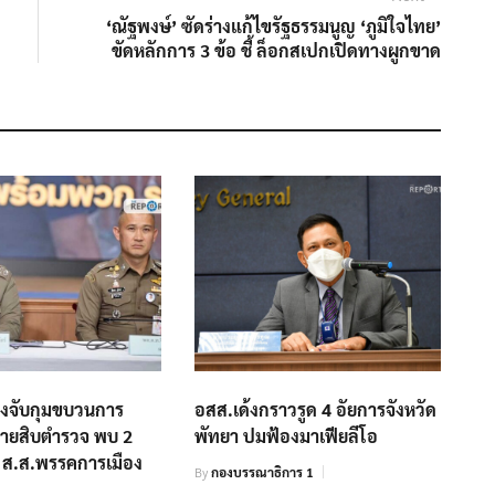
post:
‘ณัฐพงษ์’ ซัดร่างแก้ไขรัฐธรรมนูญ ‘ภูมิใจไทย’
ขัดหลักการ 3 ข้อ ชี้ ล็อกสเปกเปิดทางผูกขาด
งจับกุมขบวนการ
อสส.เด้งกราวรูด 4 อัยการจังหวัด
นายสิบตำรวจ พบ 2
พัทยา ปมฟ้องมาเฟียลีโอ
ัคร ส.ส.พรรคการเมือง
By
กองบรรณาธิการ 1