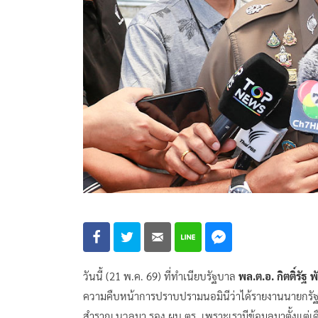
วันนี้ (21 พ.ค. 69) ที่ทำเนียบรัฐบาล
พล.ต.อ. กิตติ์รัฐ 
ความคืบหน้าการปราบปรามนอมินีว่าได้รายงานนายกร
สำราญ นวลมา รอง ผบ.ตร. เพราะเรามีข้อมูลมาตั้งแต่เด