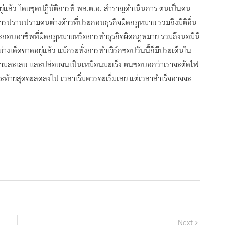
มีอยู่แล้ว โดยชุดปฏิบัติการที่ พล.ต.อ. สำราญดำเนินการ ตนเป็นคน
การปราบปรามคนต่างด้าวที่ประกอบธุรกิจผิดกฎหมาย รวมถึงมิติอื่น
ระกอบอาชีพที่ผิดกฎหมายหรือการทำธุรกิจผิดกฎหมาย รวมถึงนอมินี
างเด็ดขาดอยู่แล้ว แม้กระทั่งการทำเวิร์กชอปวันนี้ก็มีประเด็นใน
ยชิน ความละเลย และปล่อยจนเป็นเหมือนมะเร็ง ตนขอบอกว่าเราจะตัดไฟ
ะท้ายสุดจะลดลงไป เวลาเริ่มควรจะเริ่มเลย แต่เวลาสำเร็จอาจจะ
Next
Next