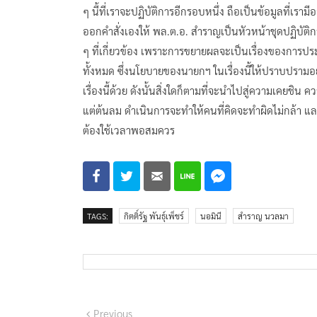
ๆ นี้ที่เราจะปฏิบัติการอีกรอบหนึ่ง ถือเป็นข้อมูลที่เรา
ออกคำสั่งเองให้ พล.ต.อ. สำราญเป็นหัวหน้าชุดปฏิบัติ
ๆ ที่เกี่ยวข้อง เพราะการขยายผลจะเป็นเรื่องของการป
ทั้งหมด ซึ่งนโยบายของนายกฯ ในเรื่องนี้ให้ปราบปรามอย่
เรื่องนี้ด้วย ดังนั้นสิ่งใดก็ตามที่จะนำไปสู่ความเค
แต่ต้นลม ดำเนินการจะทำให้คนที่คิดจะทำผิดไม่กล้า แล
ต้องใช้เวลาพอสมควร
TAGS:
กิตติ์รัฐ พันธุ์เพ็ชร์
นอมินี
สำราญ นวลมา
แนะแนว
Previous
Previous