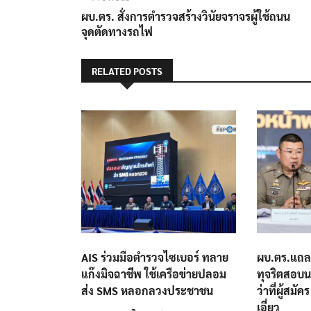
post:
ผบ.ตร. สั่งการตำรวจสร้างวินัยจราจรผู้ใช้ถนน
เรื่อง
จุดตัดทางรถไฟ
RELATED POSTS
AIS ร่วมมือตำรวจไซเบอร์ ทลาย
ผบ.ตร.แถล
แก๊งมิจฉาชีพ ใช้เครือข่ายปลอม
ทุจริตสอบ
ส่ง SMS หลอกลวงประชาชน
ว่าที่ผู้สม
เอี่ยว