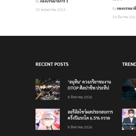
By
กองบรรณาธิการ 1
By
กองบรรณาธิ
25 พฤษภาคม 2023
29 มีนาคม 202
RECENT POSTS
TREN
‘อนุทิน’ ควงภริยาชมงาน
OTOP ศิลปาชีพ ประทีป
ไทยวันแรก
8 สิงหาคม 2026
ลอรีอัลโชว์ผลประกอบการ
ครึ่งปีแรกโต 6.5% กวาด
รายได้ 2.3 หมื่นล้านยูโร
8 สิงหาคม 2026
คว้าไลเซนส์ ‘กุชชี่’ 50 ปี