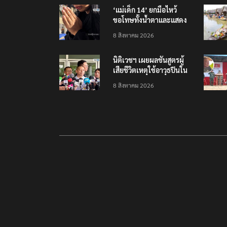
พร้อมส่ง 4 แบรนด์ใหม่บุก
‘แม่เด็ก 14’ ยกมือไหว้
ตลาดไทย
ขอโทษทั้งน้ำตาและแสดง
ความเสียใจกับครอบครัวผู้
8 สิงหาคม 2026
เสียชีวิต
นิติเวชฯ เผยผลชันสูตรผู้
เสียชีวิตเหตุใช้อาวุธปืนใน
โรงเรียน 8 ร่าง กระสุนเข้า
8 สิงหาคม 2026
จุดสำคัญทั้งหมด