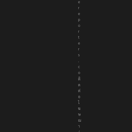
e
r
e
p
o
r
t
e
r
s
.
c
o
ติ
ด
ต่
อ
โ
ฆ
ษ
ณ
า
/