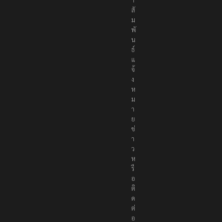
สั
ม
พั
น
ธ์
แ
จ้
ง
ห
ม
า
ย
ข่
า
ว
ห
รื
อ
ติ
ด
ต่
อ