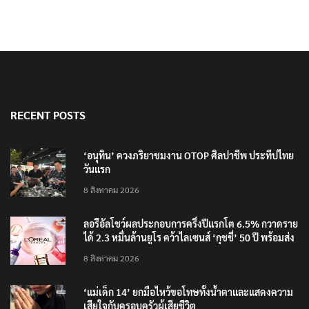
RECENT POSTS
‘อนุทิน’ ควงภริยาชมงาน OTOP ศิลปาชีพ ประทีปไทย
วันแรก
8 สิงหาคม 2026
ลอรีอัลโชว์ผลประกอบการครึ่งปีแรกโต 6.5% กวาดราย
ได้ 2.3 หมื่นล้านยูโร คว้าไลเซนส์ ‘กุชชี่’ 50 ปี พร้อมส่ง
4 แบรนด์ใหม่บุกตลาดไทย
8 สิงหาคม 2026
‘แม่เด็ก 14’ ยกมือไหว้ขอโทษทั้งน้ำตาและแสดงความ
เสียใจกับครอบครัวผู้เสียชีวิต