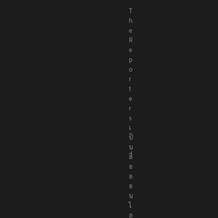
T
h
e
R
e
p
o
r
t
e
r
s
เ
ป็
น
สื่
อ
อ
อ
น
ไ
ล