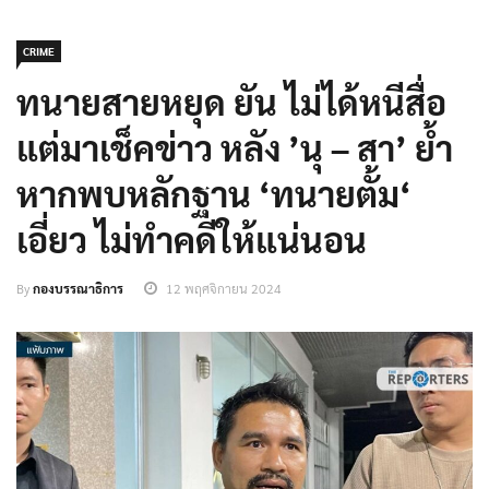
CRIME
ทนายสายหยุด ยัน ไม่ได้หนีสื่อ
แต่มาเช็คข่าว หลัง ’นุ – สา’ ย้ำ
หากพบหลักฐาน ‘ทนายตั้ม‘
เอี่ยว ไม่ทำคดีให้แน่นอน
By
กองบรรณาธิการ
12 พฤศจิกายน 2024