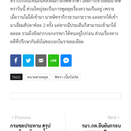
ทราไปก่อนเหมือนที่สังคมกำลังพิพากษา โดยการเข้าเยี่ยมนายษิ
ทราวันนี้ ส่วนใหญ่จะเป็นการพูดคุยเรื่องความเป็นอยู่ เพราะ
เมื่อวานไม่ได้เข้ามา นายษิทราก็กระวนกระวาย แลอยากให้เข้า
มาเยี่ยมสัปดาห์ละ 2 ครั้ง แต่หากมีประเด็นก็สามารถเข้ามาได้
ตลอด รวมถึงยังฝากบอกภรรยา ให้ทนอยู่ไปก่อน ส่วนเรื่องทาง
คดีที่ปรึกษากันยังไม่ขอบอกในรายละเอียด
TAGS:
ทนายสายหยุด
ษิทรา เบี้ยบังเกิด
แนะแนว
Previous
Next
Previous
Next
post:
post:
กรมชลประทาน สรุป
รมว.กต.ยืนยันกรอบ
เรื่อง