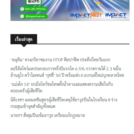
เรื่องล่าสุด
‘อนุทิน’ ควงภริยาชมงาน OTOP ศิลปาชีพ ประทีปไทยวันแรก
ลอรีอัลโชว์ผลประกอบการครึ่งปีแรกโต 6.5% กวาดรายได้ 2.3 หมื่น
ล้านยูโร คว้าไลเซนส์ ‘กุชชี่’ 50 ปี พร้อมส่ง 4 แบรนด์ใหม่บุกตลาดไทย
‘แม่เด็ก 14’ ยกมือไหว้ขอโทษทั้งน้ำตาและแสดงความเสียใจกับ
ครอบครัวผู้เสียชีวิต
นิติเวชฯ เผยผลชันสูตรผู้เสียชีวิตเหตุใช้อาวุธปืนในโรงเรียน 8 ร่าง
กระสุนเข้าจุดสำคัญทั้งหมด
นายกฯ สั่งคุมปืนเข้มอาวุธ เตรียมแก้กฎหมาย