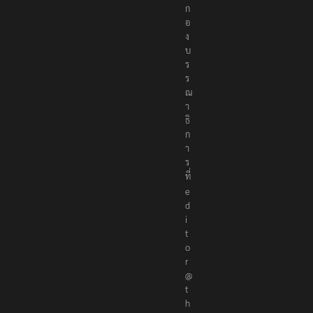
ก
อ
ง
บ
ร
ร
ณ
า
ธิ
ก
า
ร
ที่
e
d
i
t
o
r
@
t
h