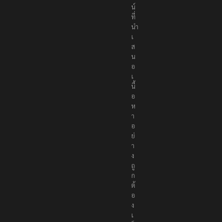
น์
ที่
นำ
เ
ส
น
อ
เ
นื้
อ
ห
า
อ
ย่
า
ง
ถู
ก
ต้
อ
ง
เ