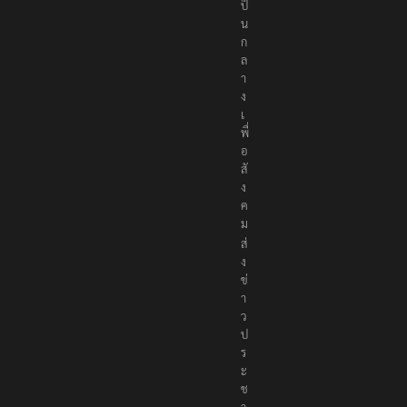
ป็
น
ก
ล
า
ง
เ
พื่
อ
สั
ง
ค
ม
ส่
ง
ข่
า
ว
ป
ร
ะ
ช
า