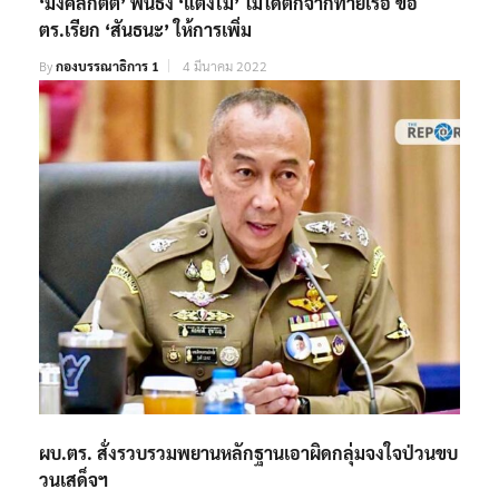
‘มงคลกิตติ์’ ฟันธง ‘แตงโม’ ไม่ได้ตกจากท้ายเรือ ขอ
ตร.เรียก ‘สันธนะ’ ให้การเพิ่ม
By
กองบรรณาธิการ 1
4 มีนาคม 2022
ผบ.ตร. สั่งรวบรวมพยานหลักฐานเอาผิดกลุ่มจงใจป่วนขบ
วนเสด็จฯ