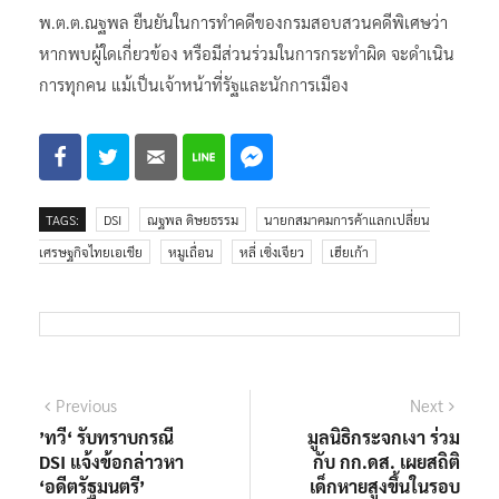
พ.ต.ต.ณฐพล ยืนยันในการทำคดีของกรมสอบสวนคดีพิเศษว่า
หากพบผู้ใดเกี่ยวข้อง หรือมีส่วนร่วมในการกระทำผิด จะดำเนิน
การทุกคน แม้เป็นเจ้าหน้าที่รัฐและนักการเมือง
TAGS:
DSI
ณฐพล ดิษยธรรม
นายกสมาคมการค้าแลกเปลี่ยน
เศรษฐกิจไทยเอเชีย
หมูเถื่อน
หลี่ เซิ่งเจียว
เฮียเก้า
แนะแนว
Previous
Next
Previous
Next
post:
post:
’ทวี‘ รับทราบกรณี
มูลนิธิกระจกเงา ร่วม
เรื่อง
DSI แจ้งข้อกล่าวหา
กับ กก.ดส. เผยสถิติ
‘อดีตรัฐมนตรี’
เด็กหายสูงขึ้นในรอบ