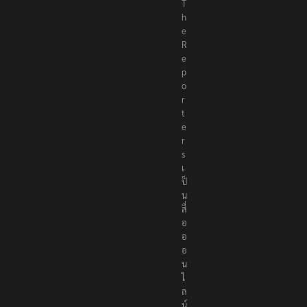
T
h
e
R
e
p
o
r
t
e
r
s
เ
ป็
น
สื่
อ
อ
อ
น
ไ
ล
น์