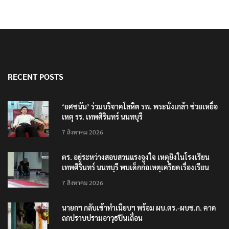
RECENT POSTS
‘ยศชนัน’ ร่วมบริจาคโลหิต รพ. พระนั่งเกล้า ช่วยเหยื่อ
เหตุ รร. เทพศิรินทร์ นนทบุรี
7 สิงหาคม 2026
ตร. อยู่ระหว่างสอบสวนแรงจูงใจ เหตุยิงในโรงเรียน
เทพศิรินทร์ นนทบุรี พบเด็กก่อเหตุเครียดเรื่องเรียน
7 สิงหาคม 2026
นายกฯ กลับเข้าทำเนียบฯ พร้อม ผบ.ตร.-ผบช.ก. คาด
ถกปราบปรามอาวุธปืนเถื่อน