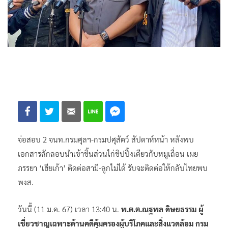
จ่อสอบ 2 จนท.กรมศุลฯ-กรมปศุสัตว์ สัปดาห์หน้า หลังพบ
เอกสารลักลอบนำเข้าชิ้นส่วนไก่ชิปปิ้งเดียวกับหมูเถื่อน เผย
ภรรยา ‘เฮียเก้า’ ติดต่อสามี-ลูกไม่ได้ รับจะติดต่อให้กลับไทยพบ
พงส.
วันนี้ (11 ม.ค. 67) เวลา 13:40 น.
พ.ต.ต.ณฐพล ดิษยธรรม ผู้
เชี่ยวชาญเฉพาะด้านคดีคุ้มครองผู้บริโภคและสิ่งแวดล้อม
กรม