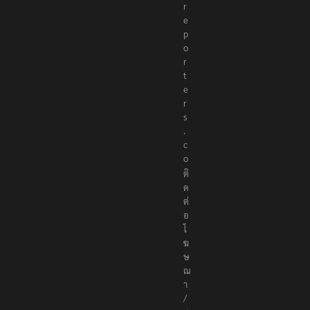
r
e
p
o
r
t
e
r
s
.
c
o
ติ
ด
ต่
อ
โ
ฆ
ษ
ณ
า
/