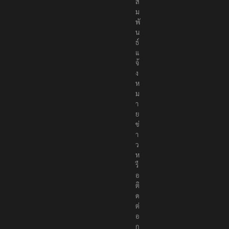
สั
ม
พั
น
ธ์
แ
จ้
ง
ห
ม
า
ย
ข่
า
ว
ห
รื
อ
ติ
ด
ต่
อ
ก