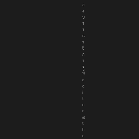
อ
ง
บ
ร
ร
ณ
า
ธิ
ก
า
ร
ที่
e
d
i
t
o
r
@
t
h
e