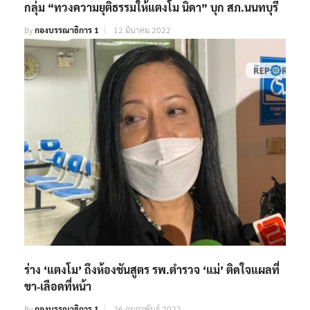
กลุ่ม “ทวงความยุติธรรมให้แตงโม นิดา” บุก สภ.นนทบุรี
By
กองบรรณาธิการ 1
12 มีนาคม 2022
ร่าง ‘แตงโม’ ถึงห้องชันสูตร รพ.ตำรวจ ‘แม่’ ติดใจแผลที่
ขา-เลือดที่หน้า
By
กองบรรณาธิการ 1
26 กุมภาพันธ์ 2022