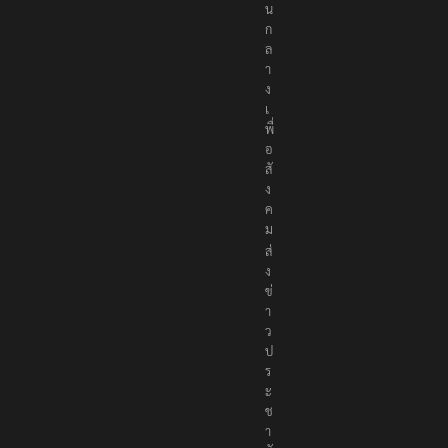
น
ก
ล
า
ง
เ
พื่
อ
สั
ง
ค
ม
ส่
ง
ข่
า
ว
ป
ร
ะ
ช
า