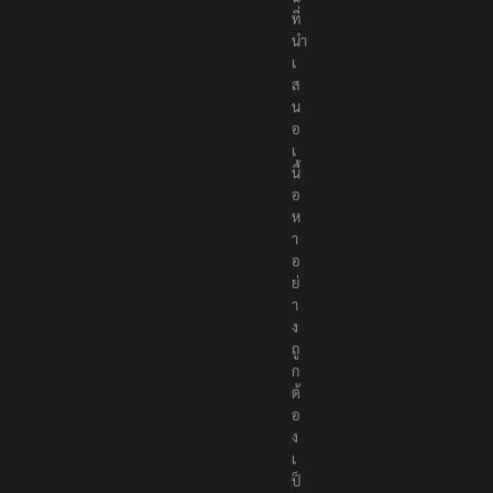
ที่
นำ
เ
ส
น
อ
เ
นื้
อ
ห
า
อ
ย่
า
ง
ถู
ก
ต้
อ
ง
เ
ป็