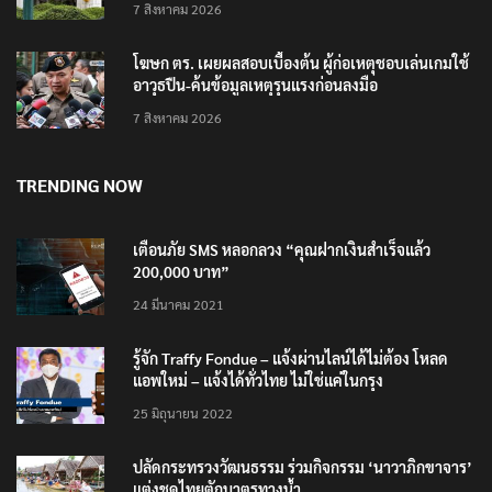
7 สิงหาคม 2026
โฆษก ตร. เผยผลสอบเบื้องต้น ผู้ก่อเหตุชอบเล่นเกมใช้
อาวุธปืน-ค้นข้อมูลเหตุรุนแรงก่อนลงมือ
7 สิงหาคม 2026
TRENDING NOW
เตือนภัย SMS หลอกลวง “คุณฝากเงินสำเร็จแล้ว
200,000 บาท”
24 มีนาคม 2021
รู้จัก Traffy Fondue – แจ้งผ่านไลน์ได้ไม่ต้อง โหลด
แอพใหม่ – แจ้งได้ทั่วไทย ไม่ใช่แค่ในกรุง
25 มิถุนายน 2022
ปลัดกระทรวงวัฒนธรรม ร่วมกิจกรรม ‘นาวาภิกขาจาร’
แต่งชุดไทยตักบาตรทางน้ำ