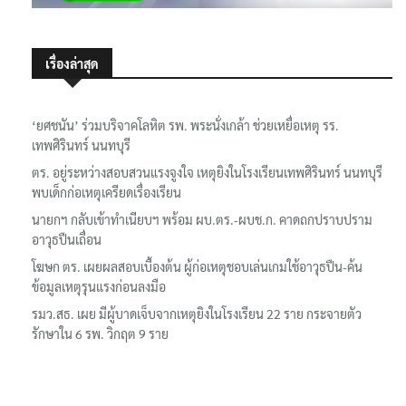
เรื่องล่าสุด
‘ยศชนัน’ ร่วมบริจาคโลหิต รพ. พระนั่งเกล้า ช่วยเหยื่อเหตุ รร.
เทพศิรินทร์ นนทบุรี
ตร. อยู่ระหว่างสอบสวนแรงจูงใจ เหตุยิงในโรงเรียนเทพศิรินทร์ นนทบุรี
พบเด็กก่อเหตุเครียดเรื่องเรียน
นายกฯ กลับเข้าทำเนียบฯ พร้อม ผบ.ตร.-ผบช.ก. คาดถกปราบปราม
อาวุธปืนเถื่อน
โฆษก ตร. เผยผลสอบเบื้องต้น ผู้ก่อเหตุชอบเล่นเกมใช้อาวุธปืน-ค้น
ข้อมูลเหตุรุนแรงก่อนลงมือ
รมว.สธ. เผย มีผู้บาดเจ็บจากเหตุยิงในโรงเรียน 22 ราย กระจายตัว
รักษาใน 6 รพ. วิกฤต 9 ราย