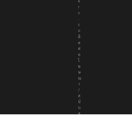
e
r
s
.
c
o
ติ
ด
ต่
อ
โ
ฆ
ษ
ณ
า
/
ส
นั
บ
ส
นุ
น
a