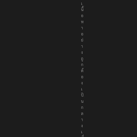
เ
นื้
อ
ห
า
อ
ย่
า
ง
ถู
ก
ต้
อ
ง
เ
ป็
น
ก
ล
า
ง
เ