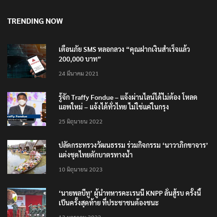
TRENDING NOW
เตือนภัย SMS หลอกลวง “คุณฝากเงินสำเร็จแล้ว
200,000 บาท”
24 มีนาคม 2021
รู้จัก Traffy Fondue – แจ้งผ่านไลน์ได้ไม่ต้อง โหลด
แอพใหม่ – แจ้งได้ทั่วไทย ไม่ใช่แค่ในกรุง
25 มิถุนายน 2022
ปลัดกระทรวงวัฒนธรรม ร่วมกิจกรรม ‘นาวาภิกขาจาร’
แต่งชุดไทยตักบาตรทางน้ำ
10 มิถุนายน 2023
‘นายพลบีทู’ ผู้นำทหารคะเรนนี KNPP ลั่นสู้รบ ครั้งนี้
เป็นครั้งสุดท้าย ที่ประชาชนต้องชนะ