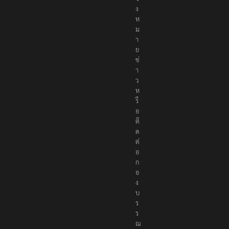
ง
ห
ม
า
ย
ข่
า
ว
ห
รื
อ
ติ
ด
ต่
อ
ก
อ
ง
บ
ร
ร
ณ