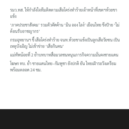
รมว.ทส. ให้กำลังใจทีมติดตามเสือโคร่งทำร้ายเจ้าหน้าที่เขตฯห้วยขา
แข้ง
‘ภาคประชาสังคม’ รวมตัวคัดค้าน ‘มิน ออง ไลง์’ เยือนไทย ขึงป้าย ‘ไม่
ต้อนรับอาชญากร’
กรมอุทยานฯ ชี้ เสือโคร่งทำร้าย จนท.ห้วยขาแข้งเป็นลูกเสือวัยซน เป็น
เหตุบังเอิญ ไม่เข้าข่าย ‘เสือกินคน’
แม่ทัพน้อยที่ 2 ย้ำบทบาทสื่อมวลชนหนุนภารกิจความมั่นคงชายแดน
โฆษก ทบ. ย้ำ ชายแดนไทย–กัมพูชา ยังปกติ ยัน ไทยเฝ้าระวังเตรียม
พร้อมตลอด 24 ชม.