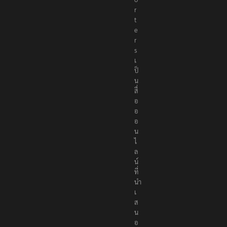
r
t
e
r
s
เ
ป็
น
สื่
อ
อ
อ
น
ไ
ล
น์
ที่
นำ
เ
ส
น
อ