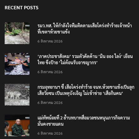
RECENT POSTS
รมว.ทส. ให้กำลังใจทีมติดตามเสือโคร่งทำร้ายเจ้าหน้า
ที่เขตฯห้วยขาแข้ง
6 สิงหาคม 2026
‘ภาคประชาสังคม’ รวมตัวคัดค้าน ‘มิน ออง ไลง์’ เยือน
ไทย ขึงป้าย ‘ไม่ต้อนรับอาชญากร’
6 สิงหาคม 2026
กรมอุทยานฯ ชี้ เสือโคร่งทำร้าย จนท.ห้วยขาแข้งเป็นลูก
เสือวัยซน เป็นเหตุบังเอิญ ไม่เข้าข่าย ‘เสือกินคน’
6 สิงหาคม 2026
แม่ทัพน้อยที่ 2 ย้ำบทบาทสื่อมวลชนหนุนภารกิจความ
มั่นคงชายแดน
6 สิงหาคม 2026