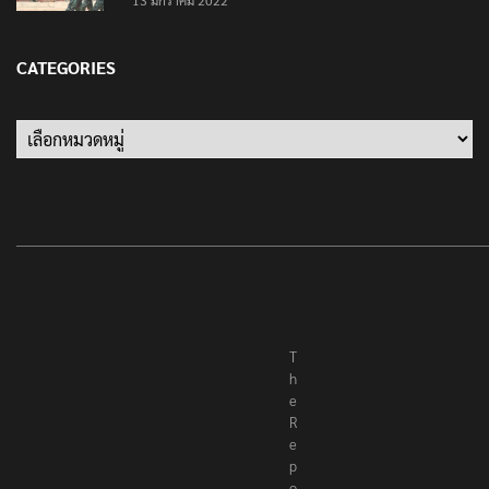
13 มกราคม 2022
CATEGORIES
Categories
T
h
e
R
e
p
o