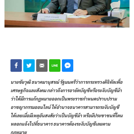
นายชัยวุฒิ ธนาคมานุสรณ์ รัฐมนตรีว่าการกระทรวงดิจิทัลเพื่อ
เศรษฐกิจและสังคม กล่าวถึงการอายัดบัญชีหรือระงับบัญชีม้า
ว่าได้มีการแก้กฎหมายออกเป็นพระราชกําหนดปราบปราม
อาชญากรรมออนไลน์ ให้อํานาจธนาคารสามารถระงับบัญชี
ได้เลยเมื่อมีเหตุอันสงสัยว่าเป็นบัญชีม้า หรือมีประชาชนที่โดน
หลอกแจ้งไปที่ธนาคาร ธนาคารต้องระงับบัญชีเลยตาม
กฎหมาย