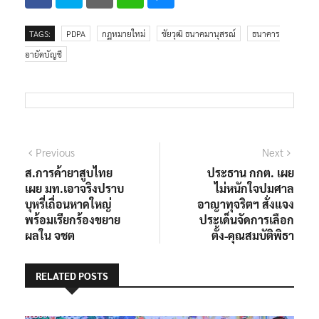
TAGS:
PDPA
กฏหมายใหม่
ชัยวุฒิ ธนาคมานุสรณ์
ธนาคาร
อายัดบัญชี
แนะแนว
Previous
Next
Previous
Next
post:
post:
ส.การค้ายาสูบไทย
ประธาน กกต. เผย
เรื่อง
เผย มท.เอาจริงปราบ
ไม่หนักใจปมศาล
บุหรี่เถื่อนหาดใหญ่
อาญาทุจริตฯ สั่งแจง
พร้อมเรียกร้องขยาย
ประเด็นจัดการเลือก
ผลใน จชต
ตั้ง-คุณสมบัติพิธา
RELATED POSTS