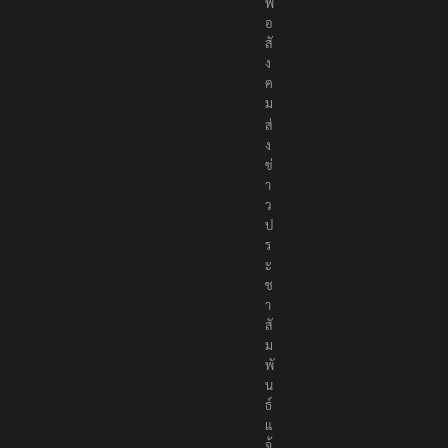
พื่
อ
สั
ง
ค
ม
ส่
ง
ข่
า
ว
ป
ร
ะ
ช
า
สั
ม
พั
น
ธ์
แ
จ้