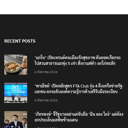
RECENT POSTS
‘แกร็บ’ เปิดเทรนด์คนเมืองรักสุขภาพ ดันยอดเรียกรถ
ไปสวนสาธารณะพุ่ง 5 เท่า สั่งกาแฟดำ-อกไก่ทะลัก
6 สิงหาคม 2026
‘พาณิชย์’ เปิดหลักสูตร FTA Club รุ่น 4 ดึงเครือข่ายรัฐ-
เอกชน ยกระดับองค์ความรู้การค้าเสรีรับมือระเบียบ
โลกใหม่
6 สิงหาคม 2026
‘ภัทรพงษ์’ จี้รัฐบาลอย่าแค่จับมือ ‘มิน ออง ไลง์’ แต่ต้อง
ถกประเด็นมลพิษข้ามแดน