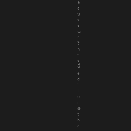
อ
ง
บ
ร
ร
ณ
า
ธิ
ก
า
ร
ที่
e
d
i
t
o
r
@
t
h
e