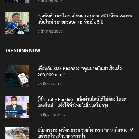
6 สิงหาคม 2026
‘จุลพันธ์’ เผย ไทย-เมียนมา ลงนาม MOU ด้านแรงงาน
ฉบับใหม่ ขยายกรอบความร่วมมือ 5 ปี
6 สิงหาคม 2026
TRENDING NOW
เตือนภัย SMS หลอกลวง “คุณฝากเงินสำเร็จแล้ว
200,000 บาท”
24 มีนาคม 2021
รู้จัก Traffy Fondue – แจ้งผ่านไลน์ได้ไม่ต้อง โหลด
แอพใหม่ – แจ้งได้ทั่วไทย ไม่ใช่แค่ในกรุง
25 มิถุนายน 2022
ปลัดกระทรวงวัฒนธรรม ร่วมกิจกรรม ‘นาวาภิกขาจาร’
แต่งชุดไทยตักบาตรทางน้ำ