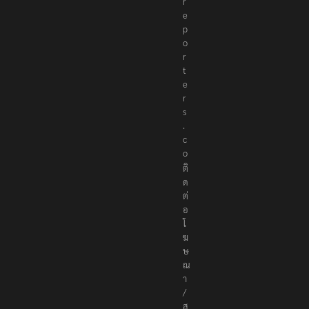
r
e
p
o
r
t
e
r
s
.
c
o
ติ
ด
ต่
อ
โ
ฆ
ษ
ณ
า
/
ส