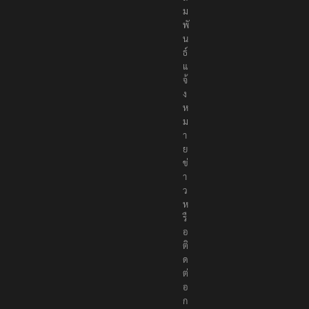
ม
พั
น
ธ์
แ
จ้
ง
ห
ม
า
ย
ข่
า
ว
ห
รื
อ
ติ
ด
ต่
อ
ก