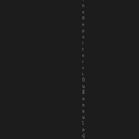
h
e
R
e
p
o
r
t
e
r
s
เ
ป็
น
สื่
อ
อ
อ
น
ไ
ล
น์