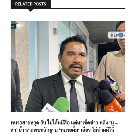
RELATED POSTS
ทนายสายหยุด ยัน ไม่ได้หนีสื่อ แต่มาเช็คข่าว หลัง ’นุ –
สา’ ย้ำ หากพบหลักฐาน ‘ทนายตั้ม‘ เอี่ยว ไม่ทำคดีให้