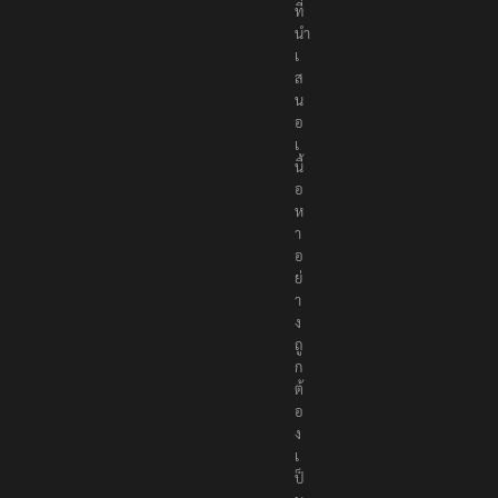
ที่
นำ
เ
ส
น
อ
เ
นื้
อ
ห
า
อ
ย่
า
ง
ถู
ก
ต้
อ
ง
เ
ป็