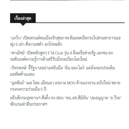
เรื่องล่าสุด
‘แกร็บ’ เปิดเทรนด์คนเมืองรักสุขภาพ ดันยอดเรียกรถไปสวนสาธารณะ
พุ่ง 5 เท่า สั่งกาแฟดำ-อกไก่ทะลัก
‘พาณิชย์’ เปิดหลักสูตร FTA Club รุ่น 4 ดึงเครือข่ายรัฐ-เอกชน ยก
ระดับองค์ความรู้การค้าเสรีรับมือระเบียบโลกใหม่
‘ภัทรพงษ์’ จี้รัฐบาลอย่าแค่จับมือ ‘มิน ออง ไลง์’ แต่ต้องถกประเด็น
มลพิษข้ามแดน
‘จุลพันธ์’ เผย ไทย-เมียนมา ลงนาม MOU ด้านแรงงาน ฉบับใหม่ ขยาย
กรอบความร่วมมือ 5 ปี
อธิบดีกรมอุทยานฯ​ สั่งตั้ง กก.สอบ ‘หน.อช.สิมิลัน’ ปมอนุญาต ‘อ.วีระ’
พักแรมฝ่าฝืนประกาศฯ