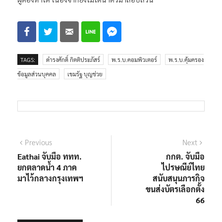
TAGS:
ดำรงศักดิ์ กิตติประภัสร์
พ.ร.บ.คอมพิวเตอร์
พ.ร.บ.คุ้มครอง
ข้อมูลส่วนบุคคล
เขมรัฐ บุญช่วย
แนะแนว
Previous
Next
Previous
Next
post:
post:
Eathai จับมือ ททท.
กกต. จับมือ
เรื่อง
ยกตลาดน้ำ 4 ภาค
ไปรษณีย์ไทย
มาไว้กลางกรุงเทพฯ
สนับสนุนภารกิจ
ขนส่งบัตรเลือกตั้ง
66