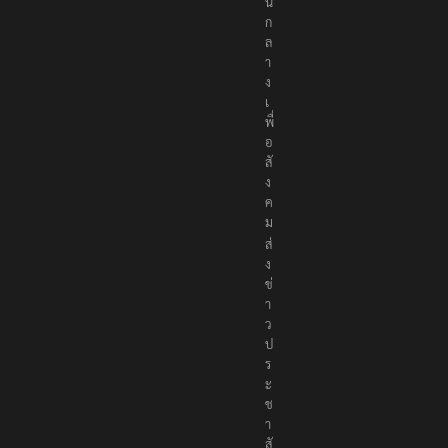
น
ก
ล
า
ง
เ
พื่
อ
สั
ง
ค
ม
ส่
ง
ข่
า
ว
ป
ร
ะ
ช
า
สั