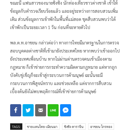
ขณะนี้ แฟนสาวของนายซิงซิง นักท่องเที่ยวชาวต่างชาติ เข้าให้
ข้อมูลกับตำรวจเรียบร้อยแล้ว และอยู่ระหว่างการสอบสวนเพิ่ม
เติม ส่วนข้อมูลการเข้าพักในพื้นที่แม่สอด ชุดสืบสวนพบว่าได้
เข้าพักเป็นระยะเวลา 1 วัน ก่อนที่จะหายตัวไป
พล.ต.ท.อาชยน กล่าวต่อว่า ทางการไทยมีมาตรฐานในการตรวจ
สอบบุคคลต่างชาติที่เข้ามายังประเทศไทย หากพบว่าเข้าออกไป
ยังประเทศเพื่อนบ้าน หากไม่ผ่านด่านตรวจคนเข้าเมืองตาม
กฎหมาย ก็เข้าข่ายการกระทำความผิดตามกฎหมาย แต่หากถูก
บังคับขู่เข็ญก็จะเข้าสู่กระบวนการค้ามนุษย์ ฉะนั้นจะมี
กระบวนการพิสูจน์ทราบ และช่วยเหลือ แต่จากการสืบสวน
เบื้องต้นยังไม่พบพฤติการณ์ที่เข้าข่ายการค้ามนุษย์
TAGS:
ชายเเดนไทย-เมียนมา
ซิงซิง ดาราจีน
อาชยน ไกรทอง