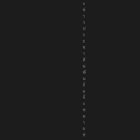
ง
ข่
า
ว
ป
ร
ะ
ช
า
สั
ม
พั
น
ธ์
แ
จ้
ง
ห
ม
า
ย
ข่