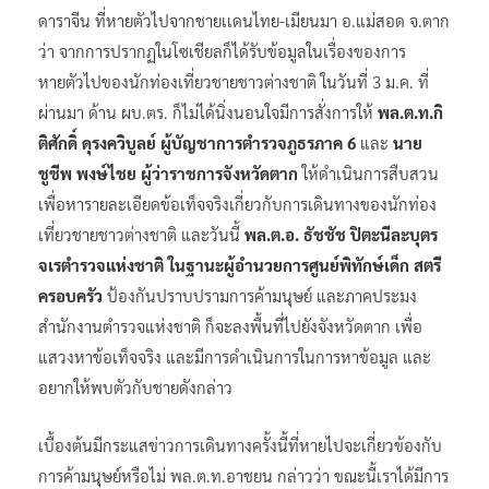
ดาราจีน ที่หายตัวไปจากชายเเดนไทย-เมียนมา อ.แม่สอด จ.ตาก
ว่า จากการปรากฏในโซเชียลก็ได้รับข้อมูลในเรื่องของการ
หายตัวไปของนักท่องเที่ยวชายชาวต่างชาติ ในวันที่ 3 ม.ค. ที่
ผ่านมา ด้าน ผบ.ตร. ก็ไม่ได้นิ่งนอนใจมีการสั่งการให้
พล.ต.ท.กิ
ติศักดิ์ ดุรงควิบูลย์ ผู้บัญชาการตำรวจภูธรภาค 6
และ
นาย
ชูชีพ พงษ์ไชย ผู้ว่าราชการจังหวัดตาก
ให้ดำเนินการสืบสวน
เพื่อหารายละเอียดข้อเท็จจริงเกี่ยวกับการเดินทางของนักท่อง
เที่ยวชายชาวต่างชาติ และวันนี้
พล.ต.อ. ธัชชัช ปิตะนีละบุตร
จเรตำรวจแห่งชาติ ในฐานะผู้อำนวยการศูนย์พิทักษ์เด็ก สตรี
ครอบครัว
ป้องกันปราบปรามการค้ามนุษย์ และภาคประมง
สำนักงานตำรวจแห่งชาติ ก็จะลงพื้นที่ไปยังจังหวัดตาก เพื่อ
แสวงหาข้อเท็จจริง และมีการดำเนินการในการหาข้อมูล และ
อยากให้พบตัวกับชายดังกล่าว
เบื้องต้นมีกระแสข่าวการเดินทางครั้งนี้ที่หายไปจะเกี่ยวข้องกับ
การค้ามนุษย์หรือไม่ พล.ต.ท.อาชยน กล่าวว่า ขณะนี้เราได้มีการ