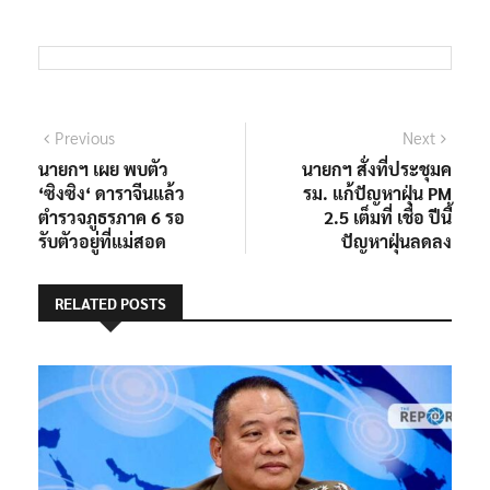
แนะแนว
Previous
Next
Previous
Next
post:
post:
นายกฯ เผย พบตัว
นายกฯ สั่งที่ประชุมค
เรื่อง
‘ซิงซิง‘ ดาราจีนแล้ว
รม. แก้ปัญหาฝุ่น PM
ตำรวจภูธรภาค 6 รอ
2.5 เต็มที่ เชื่อ ปีนี้
รับตัวอยู่ที่แม่สอด
ปัญหาฝุ่นลดลง
RELATED POSTS