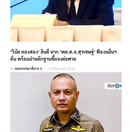
‘วินัย ทองสอง’ ยินดี หาก ‘พล.ต.อ.สุรเชษฐ์’ ฟ้องหมิ่นฯ
ลั่น พร้อมนำหลักฐานชี้แจงต่อศาล
By
กองบรรณาธิการ 1
25 มิถุนายน 2024