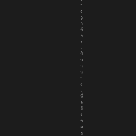
า
ง
ถู
ก
ต้
อ
ง
เ
ป็
น
ก
ล
า
ง
เ
พื่
อ
สั
ง
ค
ม
ส่