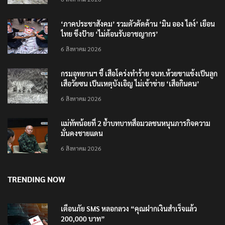
‘ภาคประชาสังคม’ รวมตัวคัดค้าน ‘มิน ออง ไลง์’ เยือน
ไทย ขึงป้าย ‘ไม่ต้อนรับอาชญากร’
6 สิงหาคม 2026
กรมอุทยานฯ ชี้ เสือโคร่งทำร้าย จนท.ห้วยขาแข้งเป็นลูก
เสือวัยซน เป็นเหตุบังเอิญ ไม่เข้าข่าย ‘เสือกินคน’
6 สิงหาคม 2026
แม่ทัพน้อยที่ 2 ย้ำบทบาทสื่อมวลชนหนุนภารกิจความ
มั่นคงชายแดน
6 สิงหาคม 2026
TRENDING NOW
เตือนภัย SMS หลอกลวง “คุณฝากเงินสำเร็จแล้ว
200,000 บาท”