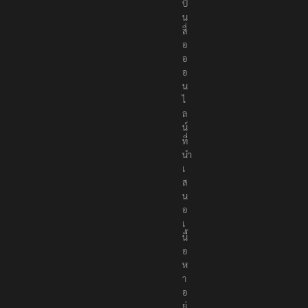
ป็
น
สื่
อ
อ
อ
น
ไ
ล
น์
ที่
นำ
เ
ส
น
อ
เ
นื้
อ
ห
า
อ
ย่