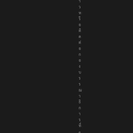
า
ว
ห
รื
อ
ติ
ด
ต่
อ
ก
อ
ง
บ
ร
ร
ณ
า
ธิ
ก
า
ร
ที่
e