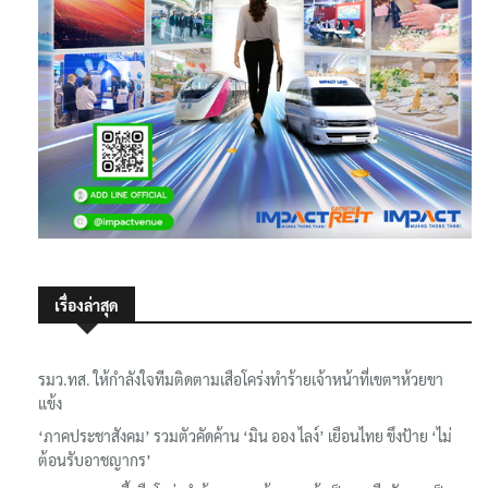
เรื่องล่าสุด
รมว.ทส. ให้กำลังใจทีมติดตามเสือโคร่งทำร้ายเจ้าหน้าที่เขตฯห้วยขา
แข้ง
‘ภาคประชาสังคม’ รวมตัวคัดค้าน ‘มิน ออง ไลง์’ เยือนไทย ขึงป้าย ‘ไม่
ต้อนรับอาชญากร’