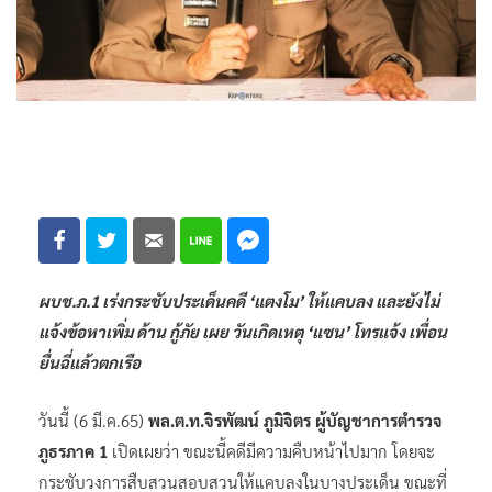
ผบช.ภ.1 เร่งกระชับประเด็นคดี ‘แตงโม’ ให้แคบลง และยังไม่
แจ้งข้อหาเพิ่ม ด้าน กู้ภัย เผย วันเกิดเหตุ ‘แซน’ โทรแจ้ง เพื่อน
ยื่นฉี่แล้วตกเรือ
วันนี้ (6 มี.ค.65)
พล.ต.ท.จิรพัฒน์ ภูมิจิตร ผู้บัญชาการตำรวจ
ภูธรภาค 1
เปิดเผยว่า ขณะนี้คดีมีความคืบหน้าไปมาก โดยจะ
กระชับวงการสืบสวนสอบสวนให้แคบลงในบางประเด็น ขณะที่