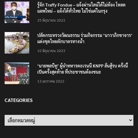
รู้จัก Traffy Fondue – แจ้งผ่านไลน์ได้ไม่ต้อง โหลด
แอพใหม่ – แจ้งได้ทั่วไทย ไม่ใช่แค่ในกรุง
25 มิถุนายน 2022
ปลัดกระทรวงวัฒนธรรม ร่วมกิจกรรม ‘นาวาภิกขาจาร’
แต่งชุดไทยตักบาตรทางน้ำ
10 มิถุนายน 2023
‘นายพลบีทู’ ผู้นำทหารคะเรนนี KNPP ลั่นสู้รบ ครั้งนี้
เป็นครั้งสุดท้าย ที่ประชาชนต้องชนะ
13 มกราคม 2022
CATEGORIES
Categories