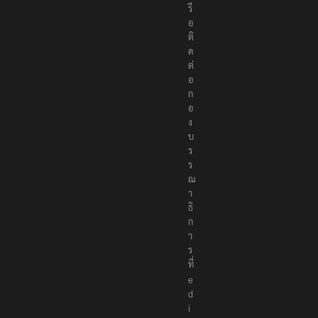
รื
อ
ติ
ด
ต่
อ
ก
อ
ง
บ
ร
ร
ณ
า
ธิ
ก
า
ร
ที่
e
d
i