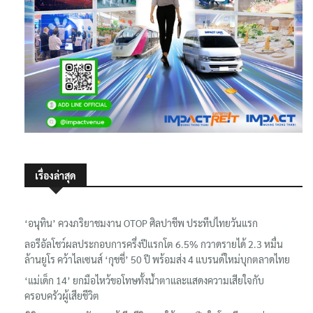
เรื่องล่าสุด
‘อนุทิน’ ควงภริยาชมงาน OTOP ศิลปาชีพ ประทีปไทยวันแรก
ลอรีอัลโชว์ผลประกอบการครึ่งปีแรกโต 6.5% กวาดรายได้ 2.3 หมื่น
ล้านยูโร คว้าไลเซนส์ ‘กุชชี่’ 50 ปี พร้อมส่ง 4 แบรนด์ใหม่บุกตลาดไทย
‘แม่เด็ก 14’ ยกมือไหว้ขอโทษทั้งน้ำตาและแสดงความเสียใจกับ
ครอบครัวผู้เสียชีวิต