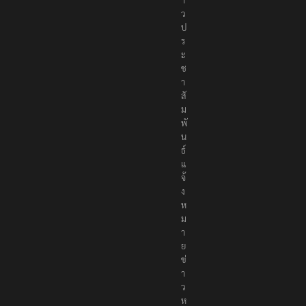
ว
ป
ร
ะ
ช
า
สั
ม
พั
น
ธ์
แ
จ้
ง
ห
ม
า
ย
ข่
า
ว
ห