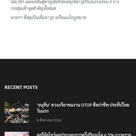
นิติเวชฯ เผยผลชันสูตรผู้เสียชีวิตเหตุใช้อาวุธปืนในโรงเรียน 8 ร่าง
กระสุนเข้าจุดสำคัญทั้งหมด
นายกฯ สั่งคุมปืนเข้มอาวุธ เตรียมแก้กฎหมาย
RECENT POSTS
‘อนุทิน’ ควงภริยาชมงาน OTOP ศิลปาชีพ ประทีปไทย
วันแรก
8 สิงหาคม 2026
ลอรีอัลโชว์ผลประกอบการครึ่งปีแรกโต 6.5% กวาดราย