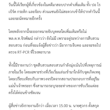
วันนี้ได้เรียกผู้ที่เกี่ยวข้องในคดีมาสอบปากคำเพิ่มเติม ทั้ง ปอ โร
เบิร์ต กระติก และจ๊อบ ส่วนแซนยังไม่สะดวกเข้าให้ปากคำวันนี้
และจะนัดหมายอีกครั้ง
โดยหลังจากนี้จะออกหมายจับบุคคลใดเพิ่มเติมหรือไม่
พล.ต.ท.จิรพัฒน์ กล่าวว่า ยังไม่มี เพราะอยู่ระหว่างการสืบสวน
สอบสวน ก่อนที่จะแจ้งผู้สื่อข่าวว่า มีอาการเจ็บคอ และจะขอไป
ตรวจ RT-PCR ที่โรงพยาบาล
ทั้งนี้มีรายงานว่า ชุดสืบสวนสอบสวนกำลังมุ่งเน้นไปที่เหตุการณ์
ภายในเรือ โดยเฉพาะช่วงที่เรือเริ่มแล่นเข้ามาใกล้กับจุดเกิดเหตุ
โดยเปรียบเทียบกับภาพวงจรปิดจากสถานประกอบการที่อยู่ริม
แม่น้ำเจ้าพระยา ซึ่งสามารถระบุระยะห่างของการขับเรือแต่ละ
ครั้งได้ค่อนข้างชัดเจน
ผู้สื่อข่าวยังรายงานอีกว่า เมื่อเวลา 15.00 น. นายศุวกร ตั้งสกุล