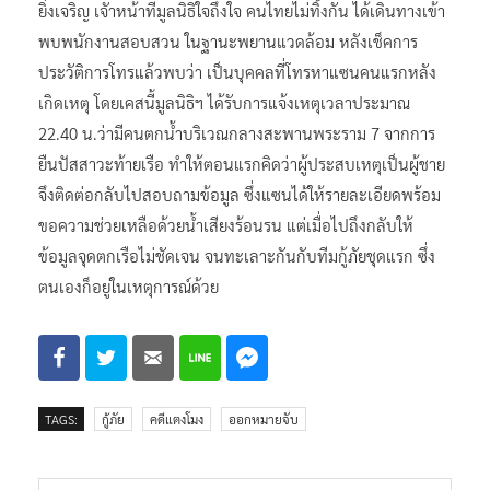
ยิ่งเจริญ เจัาหน้าที่มูลนิธิใจถึงใจ คนไทยไม่ทิ้งกัน ได้เดินทางเข้า
พบพนักงานสอบสวน ในฐานะพยานแวดล้อม หลังเช็คการ
ประวัติการโทรแล้วพบว่า เป็นบุคคลที่โทรหาแซนคนแรกหลัง
เกิดเหตุ โดยเคสนี้มูลนิธิฯ ได้รับการแจ้งเหตุเวลาประมาณ
22.40 น.ว่ามีคนตกน้ำบริเวณกลางสะพานพระราม 7 จากการ
ยืนปัสสาวะท้ายเรือ ทำให้ตอนแรกคิดว่าผู้ประสบเหตุเป็นผู้ชาย
จึงติดต่อกลับไปสอบถามข้อมูล ซึ่งแซนได้ให้รายละเอียดพร้อม
ขอความช่วยเหลือด้วยน้ำเสียงร้อนรน แต่เมื่อไปถึงกลับให้
ข้อมูลจุดตกเรือไม่ชัดเจน จนทะเลาะกันกับทีมกู้ภัยชุดแรก ซึ่ง
ตนเองก็อยู่ในเหตุการณ์ด้วย
TAGS:
กู้ภัย
คดีแตงโมง
ออกหมายจับ