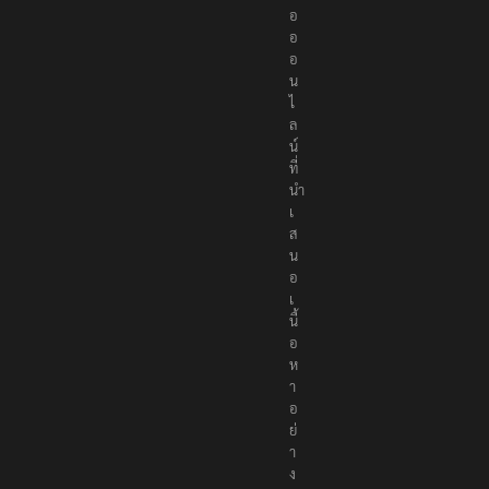
อ
อ
อ
น
ไ
ล
น์
ที่
นำ
เ
ส
น
อ
เ
นื้
อ
ห
า
อ
ย่
า
ง