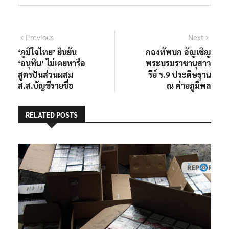
แนะแนว
Previous
Next
Previous
Next
post:
post:
‘ภูมิใจไทย’ ยืนยัน
กองทัพบก อัญเชิญ
เรื่อง
‘อนุทิน’ ไม่เคยหารือ
พระบรมราชานุสาว
สูตรปันส่วนผสม
รีย์ ร.9 ประดิษฐาน
ส.ส.บัญชีรายชื่อ
ณ ค่ายภูมิพล
RELATED POSTS