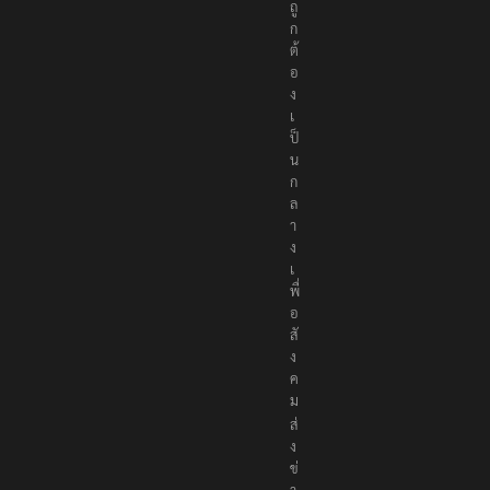
ถู
ก
ต้
อ
ง
เ
ป็
น
ก
ล
า
ง
เ
พื่
อ
สั
ง
ค
ม
ส่
ง
ข่
า