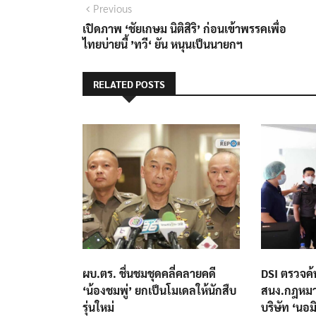
แนะแนว
Previous
Previous
post:
เปิดภาพ ‘ชัยเกษม นิติสิริ’ ก่อนเข้าพรรคเพื่อ
เรื่อง
ไทยบ่ายนี้ ’ทวี‘ ยัน หนุนเป็นนายกฯ
RELATED POSTS
ผบ.ตร. ชื่นชมชุดคลี่คลายคดี
DSI ตรวจค้
‘น้องชมพู่’ ยกเป็นโมเดลให้นักสืบ
สนง.กฎหมา
รุ่นใหม่
บริษัท ‘นอมิ