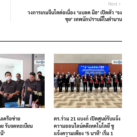
Next
Next
post:
วงการเกมจีนโตต่อเนื่อง ‘แบลค มิธ’ เปิดตัว ‘จง
ขุย’ เทพนักปราบผีในตำนาน
นเครือข่าย
ตร.ร่วม 21 แบงก์ เปิดศูนย์รับแจ้ง
ย รับจดทะเบียน
ความออนไลน์คดีเทคโนโลยี ชู
นี’
แจ้งความเพียง ‘5 นาที’ เริ่ม 1