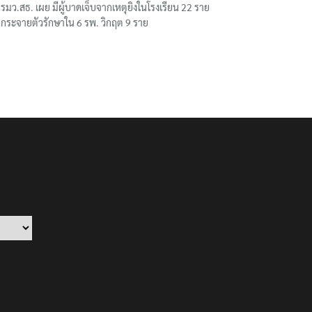
รมว.สธ. เผย มีผู้บาดเจ็บจากเหตุยิงในโรงเรียน 22 ราย
กระจายตัวรักษาใน 6 รพ. วิกฤต 9 ราย