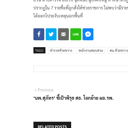
ปรากฏใน 7 รายชื่อที่ถูกสั่งให้ช่วยราชการ ไม่พบว่ามีราย
ได้ออกไประงับเหตุนอกพื้นที่
TAGS:
ตำรวจห้วยขวาง
พนักงานสอบสวน
สน.ห้วยขวาง
แนะแนว
Previous
Previous
post:
‘นพ.สุภัทร’ ชี้เป้าพิรุธ สธ. โยกย้าย ผอ.รพ.
เรื่อง
RELATED POSTS