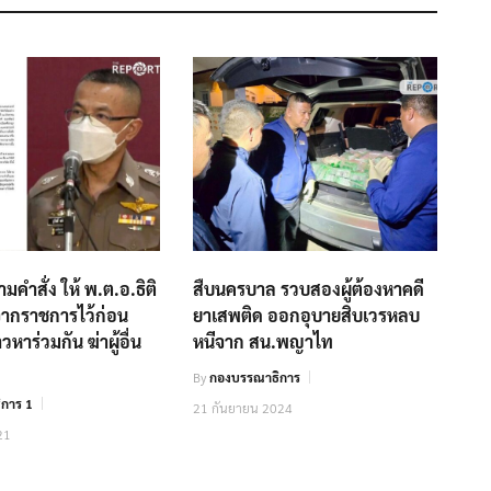
คำสั่ง ให้ พ.ต.อ.ธิติ
สืบนครบาล​ รวบสองผู้ต้องหาคดี
จากราชการไว้ก่อน
ยาเสพติด ออกอุบายสิบเวรหลบ
หาร่วมกัน ฆ่าผู้อื่น
หนีจาก สน.พญาไท​
By
กองบรรณาธิการ
การ 1
21 กันยายน 2024
21