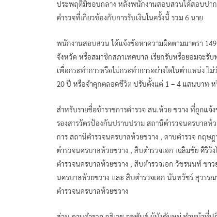
ประพฤติมิชอบกลาง หลังพนักงานสอบสวนได้สอบปากคำผู้เสี
ตำรวจที่เกี่ยวข้องกับการรับเงินในครั้งนี้ รวม 6 นาย
พนักงานสอบสวน ได้แจ้งข้อหาความผิดตามมาตรา 149 คือ
จังหวัด หรือสมาชิกสภาเทศบาล เรียกรับหรือยอมจะรับทร
เพื่อกระทำการหรือไม่กระทำการอย่างใดในตำแหน่ง ไม่ว่า
20 ปี หรือจำคุกตลอดชีวิต ปรับตั้งแต่ 1 – 4 แสนบาท ห
สำหรับรายชื่อข้าราชการตำรวจ สน.ห้วย ขวาง ที่ถูกแจ้งข
รองสารวัตรป้องกันปราบปราม สถานีตำรวจนครบาลห้วยข
การ สถานีตำรวจนครบาลห้วยขวาง , ดาบตำรวจ กฤษฎา คำ
ตำรวจนครบาลห้วยขวาง , สิบตำรวจเอก เฉลิมชัย ศิริวังโส
ตำรวจนครบาลห้วยขวาง , สิบตำรวจเอก วัชรนนท์ ขาวยอง
นครบาลหัวยขวาง และ สิบตำรวจเอก นันทวัชร์ สุวรรณา ผ
ตำรวจนครบาลห้วยขวาง
ส่วน ดาบตำรวจ อธิเวช จุลพันธ์ ผู้บังคับหมู่ ทำหน้าท