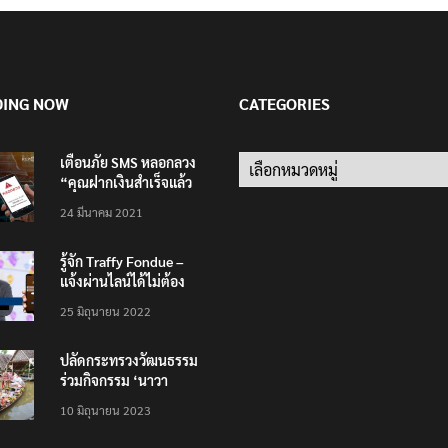
DING NOW
CATEGORIES
เตือนภัย SMS หลอกลวง
Categories
“คุณฝากเงินสำเร็จแล้ว
200,000 บาท”
24 มีนาคม 2021
รู้จัก Traffy Fondue –
แจ้งผ่านไลน์ได้ไม่ต้อง
โหลดแอพใหม่ – แจ้งได้
25 มิถุนายน 2022
ทั่วไทย ไม่ใช่แค่ในกรุง
ปลัดกระทรวงวัฒนธรรม
ร่วมกิจกรรม ‘นาวา
ภิกขาจาร’ แต่งชุดไทย
10 มิถุนายน 2023
ตักบาตรทางน้ำ