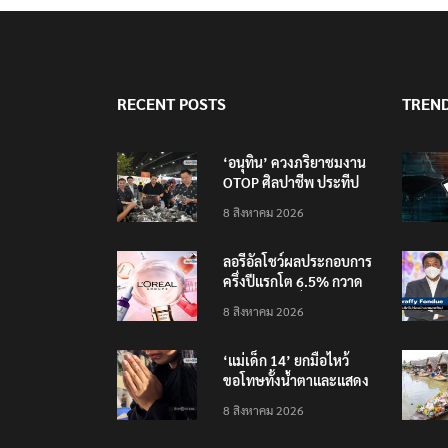
RECENT POSTS
TREN
‘อนุทิน’ ควงภริยาชมงาน
OTOP ศิลปาชีพ ประทีป
ไทยวันแรก
8 สิงหาคม 2026
ลอรีอัลโชว์ผลประกอบการ
ครึ่งปีแรกโต 6.5% กวาด
รายได้ 2.3 หมื่นล้านยูโร
8 สิงหาคม 2026
คว้าไลเซนส์ ‘กุชชี่’ 50 ปี
พร้อมส่ง 4 แบรนด์ใหม่บุก
‘แม่เด็ก 14’ ยกมือไหว้
ตลาดไทย
ขอโทษทั้งน้ำตาและแสดง
ความเสียใจกับครอบครัวผู้
8 สิงหาคม 2026
เสียชีวิต