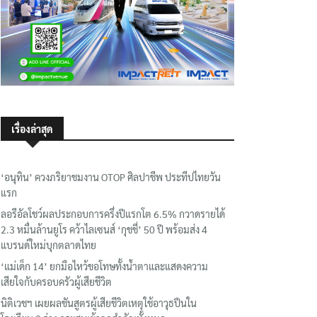
เรื่องล่าสุด
‘อนุทิน’ ควงภริยาชมงาน OTOP ศิลปาชีพ ประทีปไทยวัน
แรก
ลอรีอัลโชว์ผลประกอบการครึ่งปีแรกโต 6.5% กวาดรายได้
2.3 หมื่นล้านยูโร คว้าไลเซนส์ ‘กุชชี่’ 50 ปี พร้อมส่ง 4
แบรนด์ใหม่บุกตลาดไทย
‘แม่เด็ก 14’ ยกมือไหว้ขอโทษทั้งน้ำตาและแสดงความ
เสียใจกับครอบครัวผู้เสียชีวิต
นิติเวชฯ เผยผลชันสูตรผู้เสียชีวิตเหตุใช้อาวุธปืนใน