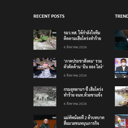
RECENT POSTS
TREN
รมว.ทส. ให้กำลังใจทีม
ติดตามเสือโคร่งทำร้าย
เจ้าหน้าที่เขตฯห้วยขาแข้ง
6 สิงหาคม 2026
‘ภาคประชาสังคม’ รวม
ตัวคัดค้าน ‘มิน ออง ไลง์’
เยือนไทย ขึงป้าย ‘ไม่
6 สิงหาคม 2026
ต้อนรับอาชญากร’
กรมอุทยานฯ ชี้ เสือโคร่ง
ทำร้าย จนท.ห้วยขาแข้ง
เป็นลูกเสือวัยซน เป็นเหตุ
6 สิงหาคม 2026
บังเอิญ ไม่เข้าข่าย ‘เสือ
กินคน’
แม่ทัพน้อยที่ 2 ย้ำบทบาท
สื่อมวลชนหนุนภารกิจ