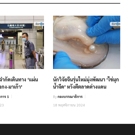
จำกัดเดินทาง ‘แผ่น
นักวิจัยจีนรุ่นใหม่มุ่งพัฒนา ‘ไข่มุก
งกง-มาเก๊า’
น้ำจืด’ หวังตีตลาดต่างแดน
การ 1
By
กองบรรณาธิการ
023
18 พฤศจิกายน 2024