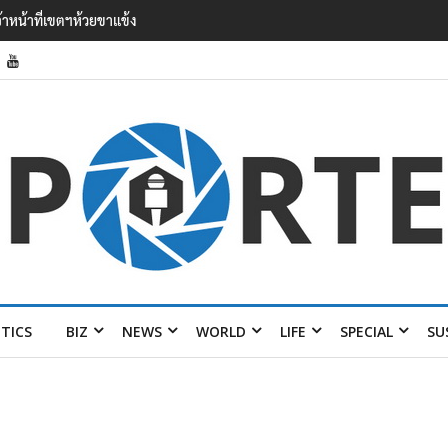
ง ไลง์’ เยือนไทย ขึงป้าย ‘ไม่
ITICS
BIZ
NEWS
WORLD
LIFE
SPECIAL
SU