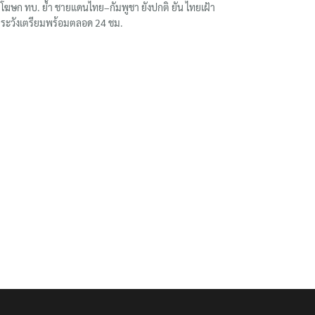
โฆษก ทบ. ย้ำ ชายแดนไทย–กัมพูชา ยังปกติ ยัน ไทยเฝ้า
ระวังเตรียมพร้อมตลอด 24 ชม.