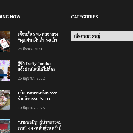
DING NOW
CATEGORIES
เตือนภัย SMS หลอกลวง
Categories
“คุณฝากเงินสำเร็จแล้ว
200,000 บาท”
24 มีนาคม 2021
รู้จัก Traffy Fondue –
แจ้งผ่านไลน์ได้ไม่ต้อง
โหลดแอพใหม่ – แจ้งได้
25 มิถุนายน 2022
ทั่วไทย ไม่ใช่แค่ในกรุง
ปลัดกระทรวงวัฒนธรรม
ร่วมกิจกรรม ‘นาวา
ภิกขาจาร’ แต่งชุดไทย
10 มิถุนายน 2023
ตักบาตรทางน้ำ
‘นายพลบีทู’ ผู้นำทหารคะ
เรนนี KNPP ลั่นสู้รบ ครั้งนี้