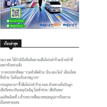
เรื่องล่าสุด
รมว.ทส. ให้กำลังใจทีมติดตามเสือโคร่งทำร้ายเจ้าหน้าที่
เขตฯห้วยขาแข้ง
‘ภาคประชาสังคม’ รวมตัวคัดค้าน ‘มิน ออง ไลง์’ เยือนไทย
ขึงป้าย ‘ไม่ต้อนรับอาชญากร’
กรมอุทยานฯ ชี้ เสือโคร่งทำร้าย จนท.ห้วยขาแข้งเป็นลูก
เสือวัยซน เป็นเหตุบังเอิญ ไม่เข้าข่าย ‘เสือกินคน’
แม่ทัพน้อยที่ 2 ย้ำบทบาทสื่อมวลชนหนุนภารกิจความ
มั่นคงชายแดน