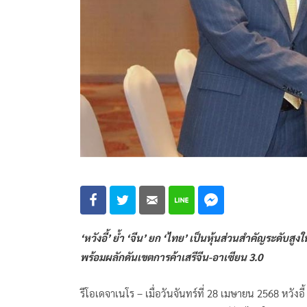
‘หวังอี้’ ย้ำ ‘จีน’ ยก ‘ไทย’ เป็นหุ้นส่วนสำคัญระดับส
พร้อมผลักดันเขตการค้าเสรีจีน-อาเซียน 3.0
รีโอเดจาเนโร – เมื่อวันจันทร์ที่ 28 เมษายน 2568 หวัง