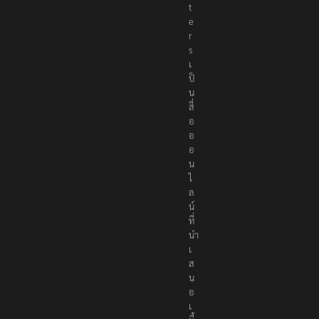
t
e
r
s
เ
ป็
น
สื่
อ
อ
อ
น
ไ
ล
น์
ที่
นำ
เ
ส
น
อ
เ