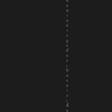
นื้
อ
ห
า
อ
ย่
า
ง
ถู
ก
ต้
อ
ง
เ
ป็
น
ก
ล
า
ง
เ
พื่
อ