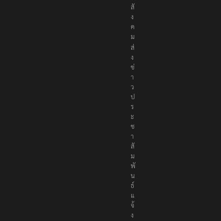
สั
ง
ค
ม
ส่
ง
ข่
า
ว
ป
ร
ะ
ช
า
สั
ม
พั
น
ธ์
แ
จ้
ง