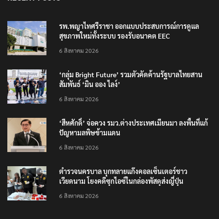
รพ.พญาไทศรีราชา ออกแบบประสบการณ์การดูแล
สุขภาพใหม่ทั้งระบบ รองรับอนาคต EEC
6 สิงหาคม 2026
‘กลุ่ม Bright Future’ รวมตัวคัดค้านรัฐบาลไทยสาน
สัมพันธ์ ‘มิน ออง ไลง์’
6 สิงหาคม 2026
‘สีหศักดิ์’ จ่อควง รมว.ต่างประเทศเมียนมา ลงพื้นที่แก้
ปัญหามลพิษข้ามแดน
6 สิงหาคม 2026
ตำรวจนครบาล บุกทลายแก๊งคอลเซ็นเตอร์ชาว
เวียดนาม โยงคดีซุกไอซ์ในกล่องพัสดุส่งญี่ปุ่น
6 สิงหาคม 2026