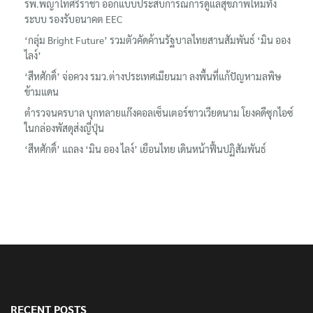
รพ.พญาไทศรีราชา ออกแบบประสบการณ์การดูแลสุขภาพใหม่ทั้ง
ระบบ รองรับอนาคต EEC
‘กลุ่ม Bright Future’ รวมตัวคัดค้านรัฐบาลไทยสานสัมพันธ์ ‘มิน ออง
ไลง์’
‘สีหศักดิ์’ จ่อควง รมว.ต่างประเทศเมียนมา ลงพื้นที่แก้ปัญหามลพิษ
ข้ามแดน
ตำรวจนครบาล บุกทลายแก๊งคอลเซ็นเตอร์ชาวเวียดนาม โยงคดีซุกไอซ์
ในกล่องพัสดุส่งญี่ปุ่น
‘สีหศักดิ์’ แถลง ‘มิน ออง ไลง์’ เยือนไทย เดินหน้าฟื้นปฏิสัมพันธ์
RECENT POSTS