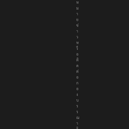
ห
ม
า
ย
ข่
า
ว
ห
รื
อ
ติ
ด
ต่
อ
ก
อ
ง
บ
ร
ร
ณ
า
ธิ