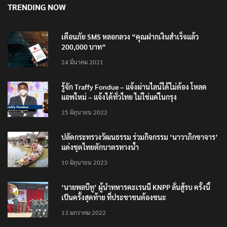
TRENDING NOW
เตือนภัย SMS หลอกลวง “คุณฝากเงินสำเร็จแล้ว
200,000 บาท”
24 มีนาคม 2021
รู้จัก Traffy Fondue – แจ้งผ่านไลน์ได้ไม่ต้อง โหลด
แอพใหม่ – แจ้งได้ทั่วไทย ไม่ใช่แค่ในกรุง
25 มิถุนายน 2022
ปลัดกระทรวงวัฒนธรรม ร่วมกิจกรรม ‘นาวาภิกขาจาร’
แต่งชุดไทยตักบาตรทางน้ำ
10 มิถุนายน 2023
‘นายพลบีทู’ ผู้นำทหารคะเรนนี KNPP ลั่นสู้รบ ครั้งนี้
เป็นครั้งสุดท้าย ที่ประชาชนต้องชนะ
13 มกราคม 2022