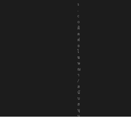
s
.
c
o
ติ
ด
ต่
อ
โ
ฆ
ษ
ณ
า
/
ส
นั
บ
ส
นุ
น
a
d