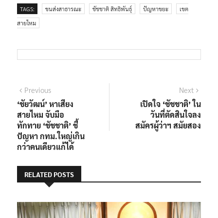
TAGS:
ขนส่งสาธารณะ
ชัชชาติ สิทธิพันธุ์
ปัญหาขยะ
เขต
สายไหม
แนะแนว
Previous
Next
Previous
Next
post:
post:
‘ชัยวัฒน์’ หาเสียง
เปิดใจ ‘ชัชชาติ’ ใน
เรื่อง
สายไหม จับมือ
วันที่ตัดสินใจลง
ทักทาย ‘ชัชชาติ’ ชี้
สมัครผู้ว่าฯ สมัยสอง
ปัญหา กทม.ใหญ่เกิน
กว่าคนเดียวแก้ได้
RELATED POSTS