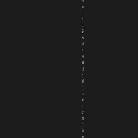
ก
ล
า
ง
เ
พื่
อ
สั
ง
ค
ม
ส่
ง
ข่
า
ว
ป
ร
ะ
ช
า
สั
ม