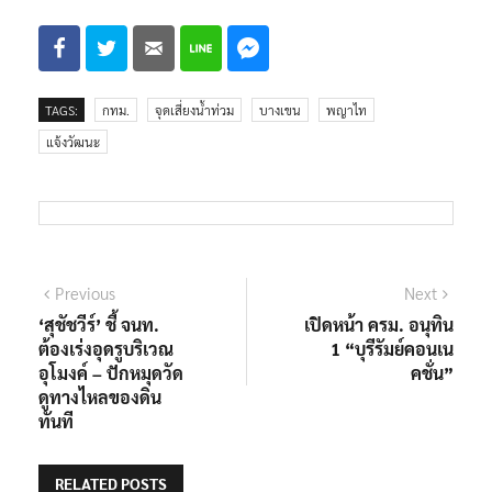
TAGS:
กทม.
จุดเสี่ยงน้ำท่วม
บางเขน
พญาไท
แจ้งวัฒนะ
แนะแนว
Previous
Next
Previous
Next
post:
post:
‘สุชัชวีร์’ ชี้ จนท.
เปิดหน้า ครม. อนุทิน
เรื่อง
ต้องเร่งอุดรูบริเวณ
1 “บุรีรัมย์คอนเน
อุโมงค์ – ปักหมุดวัด
คชั่น”
ดูทางไหลของดิน
ทันที
RELATED POSTS