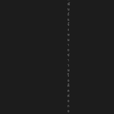
พั
น
ธ์
แ
จ้
ง
ห
ม
า
ย
ข่
า
ว
ห
รื
อ
ติ
ด
ต่
อ
ก
อ