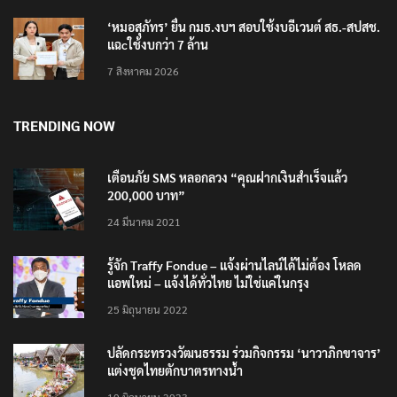
‘หมอสุภัทร’ ยื่น กมธ.งบฯ สอบใช้งบอีเวนต์ สธ.-สปสช.
แฉcใช้งบกว่า 7 ล้าน
7 สิงหาคม 2026
TRENDING NOW
เตือนภัย SMS หลอกลวง “คุณฝากเงินสำเร็จแล้ว
200,000 บาท”
24 มีนาคม 2021
รู้จัก Traffy Fondue – แจ้งผ่านไลน์ได้ไม่ต้อง โหลด
แอพใหม่ – แจ้งได้ทั่วไทย ไม่ใช่แค่ในกรุง
25 มิถุนายน 2022
ปลัดกระทรวงวัฒนธรรม ร่วมกิจกรรม ‘นาวาภิกขาจาร’
แต่งชุดไทยตักบาตรทางน้ำ