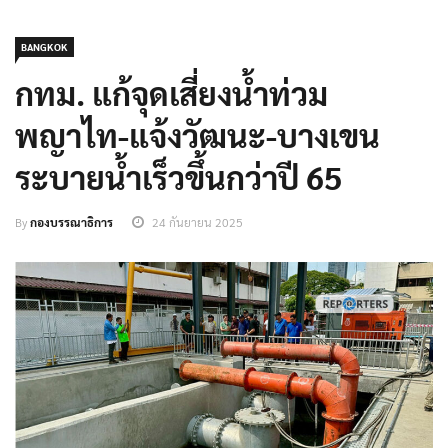
BANGKOK
กทม. แก้จุดเสี่ยงน้ำท่วม
พญาไท-แจ้งวัฒนะ-บางเขน
ระบายน้ำเร็วขึ้นกว่าปี 65
By
กองบรรณาธิการ
24 กันยายน 2025