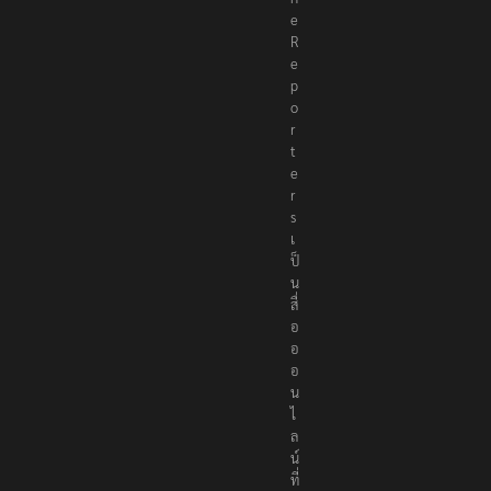
e
R
e
p
o
r
t
e
r
s
เ
ป็
น
สื่
อ
อ
อ
น
ไ
ล
น์
ที่