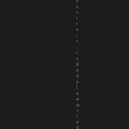
e
p
o
r
t
e
r
s
.
c
o
ติ
ด
ต่
อ
โ
ฆ
ษ
ณ
า
/
ส
นั