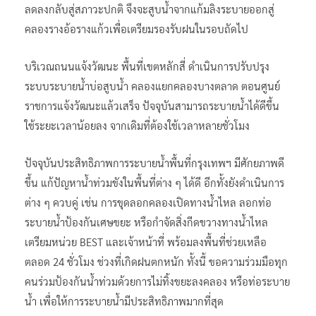
ลดลงกลับสู่สภาวะปกติ จึงจะสูบน้ำจากแก้มลิงระบายออกสู่
คลองรางอ้อรางแก้วเพื่อเตรียมรองรับฝนในรอบถัดไป
บริเวณถนนแจ้งวัฒนะ พื้นที่เขตหลักสี่ ดำเนินการปรับปรุง
ระบบระบายน้ำบ่อสูบน้ำ คลองแยกคลองบางตลาด ตอนศูนย์
ราชการแจ้งวัฒนะแล้วเสร็จ ปัจจุบันสามารถระบายน้ำได้ดีขึ้น
ใช้ระยะเวลาน้อยลง จากเดิมที่ต้องใช้เวลาหลายชั่วโมง
ปัจจุบันประสิทธิภาพการระบายน้ำพื้นที่กรุงเทพฯ มีศักยภาพดี
ขึ้น แก้ปัญหาน้ำท่วมขังในพื้นที่ต่าง ๆ ได้ดี อีกทั้งยังดำเนินการ
ต่าง ๆ ควบคู่ เช่น การขุดลอกคลองเปิดทางน้ำไหล ลอกท่อ
ระบายน้ำป้องกันเศษขยะ หรือกำจัดสิ่งกีดขวางทางน้ำไหล
เตรียมหน่วย BEST และเจ้าหน้าที่ พร้อมลงพื้นที่ช่วยเหลือ
ตลอด 24 ชั่วโมง ช่วงที่เกิดฝนตกหนัก ทั้งนี้ ขอความร่วมมือทุก
คนร่วมป้องกันน้ำท่วมด้วยการไม่ทิ้งขยะลงคลอง หรือท่อระบาย
น้ำ เพื่อให้การระบายน้ำมีประสิทธิภาพมากที่สุด