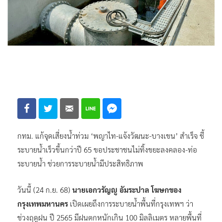
กทม. แก้จุดเสี่ยงน้ำท่วม ‘พญาไท-แจ้งวัฒนะ-บางเขน’ สำเร็จ ชี้
ระบายน้ำเร็วขึ้นกว่าปี 65 ขอประชาชนไม่ทิ้งขยะลงคลอง-ท่อ
ระบายน้ำ ช่วยการระบายน้ำมีประสิทธิภาพ
วันนี้ (24 ก.ย. 68)
นายเอกวรัญญู อัมระปาล โฆษกของ
กรุงเทพมหานคร
เปิดเผยถึงการระบายน้ำพื้นที่กรุงเทพฯ ว่า
ช่วงฤดูฝน ปี 2565 มีฝนตกหนักเกิน 100 มิลลิเมตร หลายพื้นที่