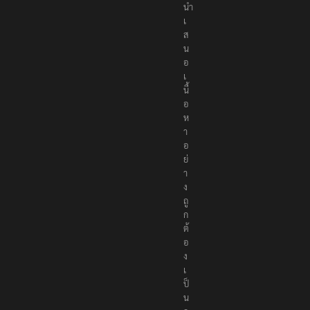
นำ
เ
ส
น
อ
เ
นื้
อ
ห
า
อ
ย่
า
ง
ถู
ก
ต้
อ
ง
เ
ป็
น