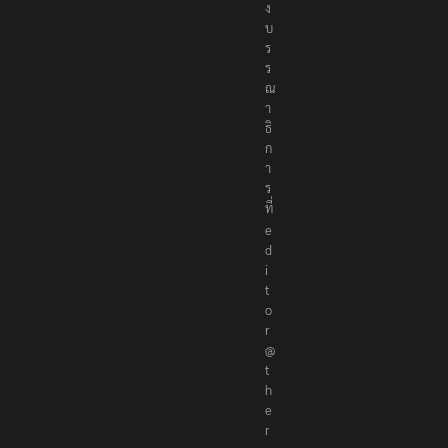
ง
บ
ร
ร
ณ
า
ธิ
ก
า
ร
ที่
e
d
i
t
o
r
@
t
h
e
r