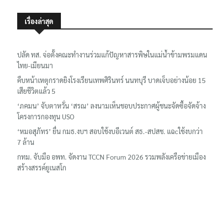
เรื่องล่าสุด
ปลัด ทส. จ่อตั้งคณะทำงานร่วมแก้ปัญหาสารพิษในแม่น้ำข้ามพรมแดน
ไทย-เมียนมา
คืบหน้าเหตุกราดยิงโรงเรียนเทพศิรินทร์ นนทบุรี บาดเจ็บอย่างน้อย 15
เสียชีวิตแล้ว 5
‘ภคมน’ จับตาหวั่น ‘สรณ’ ลงนามเห็นชอบประกาศผู้ชนะจัดซื้อจัดจ้าง
โครงการกองทุน USO
‘หมอสุภัทร’ ยื่น กมธ.งบฯ สอบใช้งบอีเวนต์ สธ.-สปสช. แฉcใช้งบกว่า
7 ล้าน
กทม. จับมือ อพท. จัดงาน TCCN Forum 2026 รวมพลังเครือข่ายเมือง
สร้างสรรค์ยูเนสโก