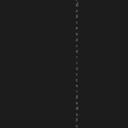
พื่
อ
สั
ง
ค
ม
ส่
ง
ข่
า
ว
ป
ร
ะ
ช
า
สั
ม
พั
น
ธ์
แ