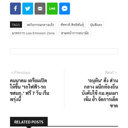
TAGS:
งดกิจกรรมกลางแจ้ง
ชัชชาติ สิทธิพันธุ์
ฝุ่นสีแดง
มาตรการ Low Emission Zone
สวมหน้ากากอนามัย
แนะแนว
Previous
Next
Previous
Next
post:
post:
คมนาคม​ เตรียมเปิด
‘อนุทิน’ สั่ง ส่วน
เรื่อง
ให้ขึ้น​ ‘รถไฟฟ้า-รถ​
กลาง ผนึกท้องถิ่น
ขสมก.’ ฟรี 7 วัน​ เริ่ม
บังคับใช้ กม.คุมเผา
พรุ่งนี้
เข้ม ย้ำ จัดการเด็ด
ขาด​
RELATED POSTS