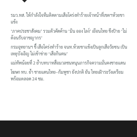
รมว.ทส. ให้กำลังใจทีมติดตามเสือโคร่งทำร้ายเจ้าหน้าที่เขตฯห้วยขา
แข้ง
‘ภาคประชาสังคม’ รวมตัวคัดค้าน ‘มิน ออง ไลง์’ เยือนไทย ขึงป้าย ‘ไม่
ต้อนรับอาชญากร’
กรมอุทยานฯ ชี้ เสือโคร่งทำร้าย จนท.ห้วยขาแข้งเป็นลูกเสือวัยซน เป็น
เหตุบังเอิญ ไม่เข้าข่าย ‘เสือกินคน’
แม่ทัพน้อยที่ 2 ย้ำบทบาทสื่อมวลชนหนุนภารกิจความมั่นคงชายแดน
โฆษก ทบ. ย้ำ ชายแดนไทย–กัมพูชา ยังปกติ ยัน ไทยเฝ้าระวังเตรียม
พร้อมตลอด 24 ชม.