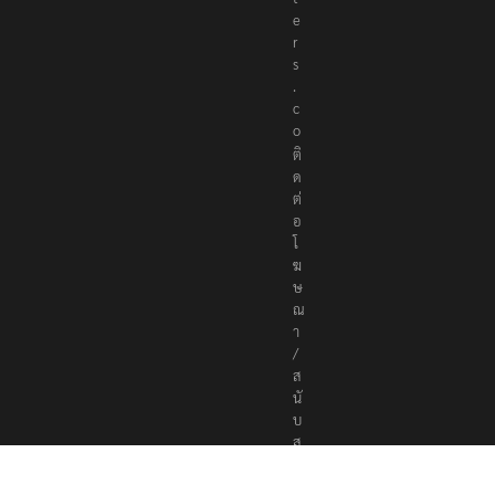
e
r
s
.
c
o
ติ
ด
ต่
อ
โ
ฆ
ษ
ณ
า
/
ส
นั
บ
ส
นุ
น