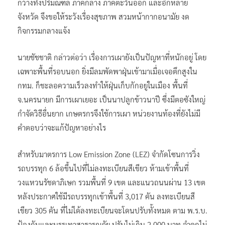
กว้างทั้งปริมณฑล ภาคกลาง ภาคตะวันออก และอีกหลาย
จังหวัด​ จึงขอให้ระวังเรื่องสุขภาพ สวมหน้ากากอนามัย งด
กิจกรรมกลางแจ้ง
นายชัชชาติ​ กล่าวต่อว่า เรื่องการเผายังเป็นปัญหาที่หนักอยู่ โดย
เฉพาะพื้นที่รอบนอก ยิ่งมีลมพัดพาฝุ่นเข้ามาเมื่อเจอตึกสูงใน
กทม. ก็ชะลอความเร็วลงทำให้ฝุ่นเก็บกักอยู่ในเมือง​ พื้นที่
จ.นครนายก มีการเผาเยอะ เป็นนาปลูกข้าวนาปี ซึ่งมีตอซังใหญ่
กำจัดวิธีอื่นยาก เกษตรกรจึงใช้การเผา หน่วยงานท้องที่ยังไม่มี
คำตอบว่าจะแก้ปัญหาอย่างไร
สำหรับมาตรการ Low Emission Zone (LEZ) จำกัดโซนการวิ่ง
รถบรรทุก 6 ล้อขึ้นไปที่ไม่ลงทะเบียนสีเขียว ห้ามเข้าพื้นที่
วงแหวนรัชดาภิเษก รวมพื้นที่ 9 เขต และแนวถนนผ่าน 13 เขต
หลังประกาศใช้มีรถบรรทุกเข้าพื้นที่ 3,017 คัน ลงทะเบียนสี
เขียว 305 คัน ที่ไม่ได้ลงทะเบียนจะโดนปรับทั้งหมด ตาม พ.ร.บ.
ป้องกันและบรรเทาสาธารณภัย ปรับไม่เกิน 2,000 บาท จำคุกไม่