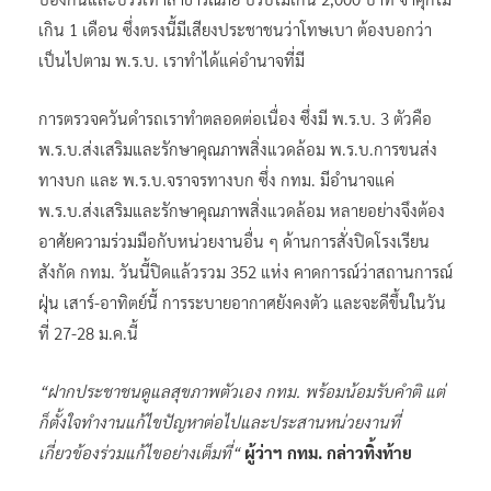
เกิน 1 เดือน ซึ่งตรงนี้มีเสียงประชาชนว่าโทษเบา ต้องบอกว่า
เป็นไปตาม พ.ร.บ. เราทำได้แค่อำนาจที่มี
การตรวจควันดำรถเราทำตลอดต่อเนื่อง ซึ่งมี พ.ร.บ. 3 ตัวคือ
พ.ร.บ.ส่งเสริมและรักษาคุณภาพสิ่งแวดล้อม พ.ร.บ.การขนส่ง
ทางบก และ พ.ร.บ.จราจรทางบก ซึ่ง กทม. มีอำนาจแค่
พ.ร.บ.ส่งเสริมและรักษาคุณภาพสิ่งแวดล้อม หลายอย่างจึงต้อง
อาศัยความร่วมมือกับหน่วยงานอื่น ๆ ด้านการสั่งปิดโรงเรียน
สังกัด กทม. วันนี้ปิดแล้วรวม 352 แห่ง​ คาดการณ์ว่าสถานการณ์
ฝุ่น เสาร์-อาทิตย์นี้ การระบายอากาศยังคงตัว​ และจะดีขึ้นในวัน
ที่ 27-28 ม.ค.นี้
“ฝากประชาชนดูแลสุขภาพตัวเอง กทม. พร้อมน้อมรับคำติ แต่
ก็ตั้งใจทำงานแก้ไขปัญหาต่อไปและประสานหน่วยงานที่
เกี่ยวข้องร่วมแก้ไขอย่างเต็มที่“
ผู้ว่าฯ กทม. กล่าวทิ้งท้าย