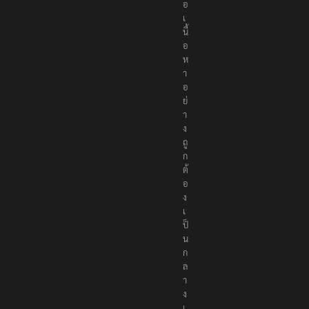
อ
เ
นื้
อ
ห
า
อ
ย่
า
ง
ถู
ก
ต้
อ
ง
เ
ป็
น
ก
ล
า
ง
เ