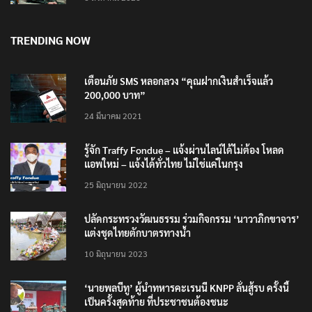
TRENDING NOW
เตือนภัย SMS หลอกลวง “คุณฝากเงินสำเร็จแล้ว
200,000 บาท”
24 มีนาคม 2021
รู้จัก Traffy Fondue – แจ้งผ่านไลน์ได้ไม่ต้อง โหลด
แอพใหม่ – แจ้งได้ทั่วไทย ไม่ใช่แค่ในกรุง
25 มิถุนายน 2022
ปลัดกระทรวงวัฒนธรรม ร่วมกิจกรรม ‘นาวาภิกขาจาร’
แต่งชุดไทยตักบาตรทางน้ำ
10 มิถุนายน 2023
‘นายพลบีทู’ ผู้นำทหารคะเรนนี KNPP ลั่นสู้รบ ครั้งนี้
เป็นครั้งสุดท้าย ที่ประชาชนต้องชนะ