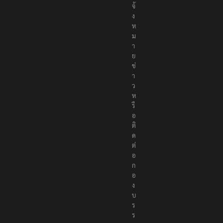
จ้
ง
ห
ม
า
ย
ข่
า
ว
ห
รื
อ
ติ
ด
ต่
อ
ก
อ
ง
บ
ร
ร