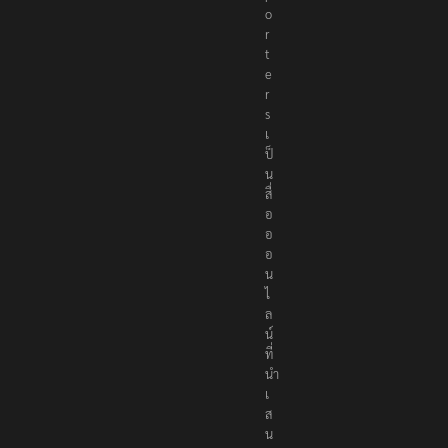
o
r
t
e
r
s
เ
ป็
น
สื่
อ
อ
อ
น
ไ
ล
น์
ที่
นำ
เ
ส
น