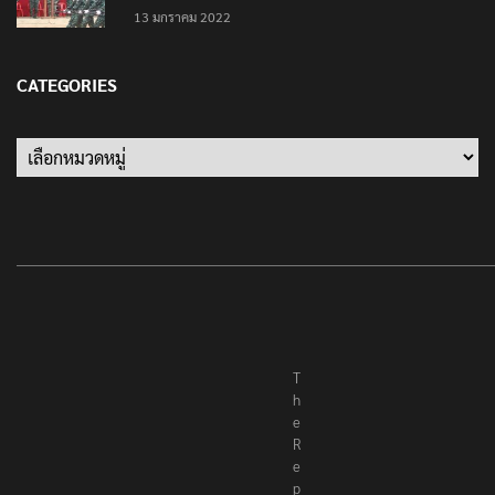
13 มกราคม 2022
CATEGORIES
Categories
T
h
e
R
e
p