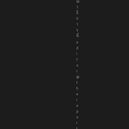
ณ
า
ธิ
ก
า
ร
ที่
e
d
i
t
o
r
@
t
h
e
r
e
p
o
r
t