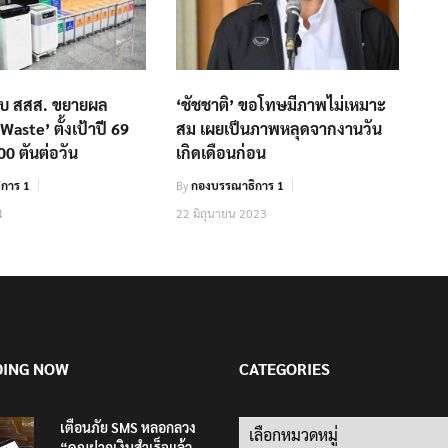
ับ สสส. ขยายผล
‘ชัชชาติ’ ขอโทษมีภาพไม่เหมาะ
aste’ ตั้งเป้าปี 69
สม เผยเป็นภาพหลุดจากงานวัน
0 ตันต่อวัน
เกิดเดือนก่อน
การ 1
By
กองบรรณาธิการ 1
4
22 มิถุนายน 2023
DING NOW
CATEGORIES
เตือนภัย SMS หลอกลวง
Categories
“คุณฝากเงินสำเร็จแล้ว