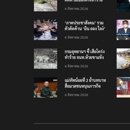
เจ้าหน้าที่เขตฯห้วยขาแข้ง
6 สิงหาคม 2026
‘ภาคประชาสังคม’ รวม
ตัวคัดค้าน ‘มิน ออง ไลง์’
เยือนไทย ขึงป้าย ‘ไม่
6 สิงหาคม 2026
ต้อนรับอาชญากร’
กรมอุทยานฯ ชี้ เสือโคร่ง
ทำร้าย จนท.ห้วยขาแข้ง
เป็นลูกเสือวัยซน เป็นเหตุ
6 สิงหาคม 2026
บังเอิญ ไม่เข้าข่าย ‘เสือ
กินคน’
แม่ทัพน้อยที่ 2 ย้ำบทบาท
สื่อมวลชนหนุนภารกิจ
ความมั่นคงชายแดน
6 สิงหาคม 2026