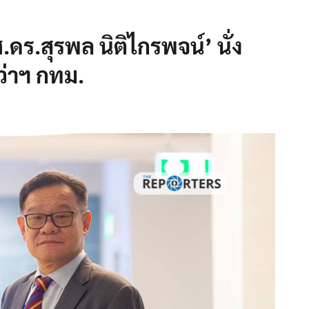
ร.สุรพล นิติไกรพจน์’ นั่ง
ว่าฯ กทม.