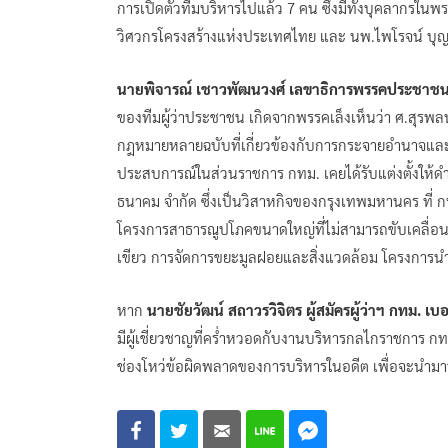
การเปิดตัวทีมบริหารไปแล้ว 7 คน ซึ่งมีทั้งบุคลากร
วิศวกรโครงสร้างแห่งประเทศไทย และ นพ.ไพโรจน์ บุญส
นายพิจารณ์ เชาวพัฒนวงศ์ เลขาธิการพรรคประชาช
ของทีมผู้ว่าประชาชน เกิดจากพรรคเล็งเห็นว่า ศ.สุร
กฎหมายหลายฉบับที่เกี่ยวข้องกับการกระจายอำนาจและก
ประสบการณ์ในส่วนราชการ กทม. เคยได้รับแต่งตั้งให
ธนาคม จำกัด ซึ่งเป็นวิสาหกิจของกรุงเทพมหานคร ที่ ก
โครงการสาธารณูปโภคขนาดใหญ่ที่ไม่สามารถขับเคลื่อน
เขียว การจัดการขยะมูลฝอยและสิ่งแวดล้อม โครงการนำ
หาก
นายชัยวัฒน์ สถาวรวิจิตร ผู้สมัครผู้ว่าฯ กทม. 
มีผู้เชี่ยวชาญที่คร่ำหวอดกับงานบริหารกลไกราชการ กท
ช่องโหว่ข้อผิดพลาดของการบริหารในอดีต เพื่อจะนำมาพั