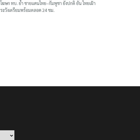
โฆษก ทบ. ย้ำ ชายแดนไทย–กัมพูชา ยังปกติ ยัน ไทยเฝ้า
ระวังเตรียมพร้อมตลอด 24 ชม.