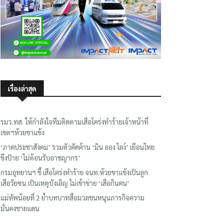
เรื่องล่าสุด
รมว.ทส. ให้กำลังใจทีมติดตามเสือโคร่งทำร้ายเจ้าหน้าที่
เขตฯห้วยขาแข้ง
‘ภาคประชาสังคม’ รวมตัวคัดค้าน ‘มิน ออง ไลง์’ เยือนไทย
ขึงป้าย ‘ไม่ต้อนรับอาชญากร’
กรมอุทยานฯ ชี้ เสือโคร่งทำร้าย จนท.ห้วยขาแข้งเป็นลูก
เสือวัยซน เป็นเหตุบังเอิญ ไม่เข้าข่าย ‘เสือกินคน’
แม่ทัพน้อยที่ 2 ย้ำบทบาทสื่อมวลชนหนุนภารกิจความ
มั่นคงชายแดน