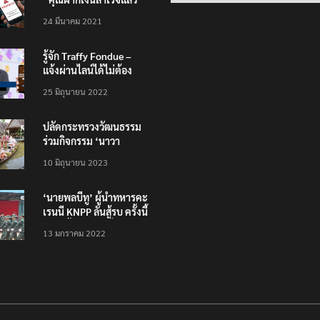
200,000 บาท”
24 มีนาคม 2021
รู้จัก Traffy Fondue –
แจ้งผ่านไลน์ได้ไม่ต้อง
โหลดแอพใหม่ – แจ้งได้
25 มิถุนายน 2022
ทั่วไทย ไม่ใช่แค่ในกรุง
ปลัดกระทรวงวัฒนธรรม
ร่วมกิจกรรม ‘นาวา
ภิกขาจาร’ แต่งชุดไทย
10 มิถุนายน 2023
ตักบาตรทางน้ำ
‘นายพลบีทู’ ผู้นำทหารคะ
เรนนี KNPP ลั่นสู้รบ ครั้งนี้
เป็นครั้งสุดท้าย ที่
13 มกราคม 2022
ประชาชนต้องชนะ