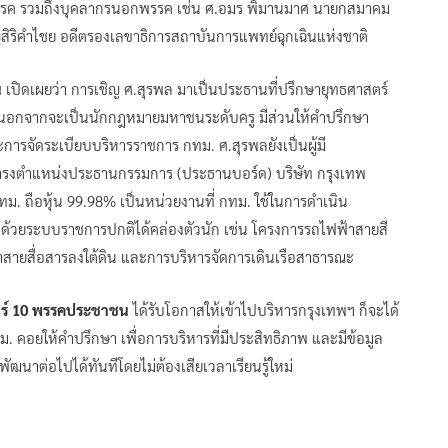
ในพรรค รวมถึงบุคลากรนอกพรรค เช่น ศ.อมร พิมานมาศ นายกสมาคม
ิริคำไชย อดีตรองเลขาธิการสถาบันการแพทย์ฉุกเฉินแห่งชาติ
น
เปิดเผยว่า การเชิญ ศ.สุรพล มาเป็นประธานที่ปรึกษายุทธศาสตร์
พลนอกจากจะเป็นนักกฎหมายมหาชนระดับครู มีส่วนให้คำปรึกษา
ารจัดระเบียบบริหารราชการ กทม. ศ.สุรพลยังเป็นผู้มี
้ดำรงตำแหน่งประธานกรรมการ (ประธานบอร์ด) บริษัท กรุงเทพ
ทม. ถือหุ้น 99.98% เป็นหน่วยงานที่ กทม. ใช้ในการดำเนิน
ด้วยระบบราชการปกติได้คล่องตัวนัก เช่น โครงการรถไฟฟ้าสายสี
สายสื่อสารลงใต้ดิน และการบริหารจัดการเดินเรือสาธารณะ
เบอร์ 10 พรรคประชาชน
ได้รับโอกาสให้เข้าไปบริหารกรุงเทพฯ ก็จะได้
ม. คอยให้คำปรึกษา เพื่อการบริหารที่มีประสิทธิภาพ และมีข้อมูล
ฒนาต่อไปได้ทันทีโดยไม่ต้องเสียเวลาเรียนรู้ใหม่