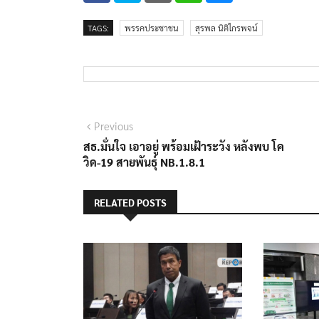
TAGS:
พรรคประชาชน
สุรพล นิติไกรพจน์
แนะแนว
Previous
Previous
post:
สธ.มั่นใจ เอาอยู่ พร้อมเฝ้าระวัง หลังพบ โค
เรื่อง
วิด-19 สายพันธุ์ NB.1.8.1
RELATED POSTS