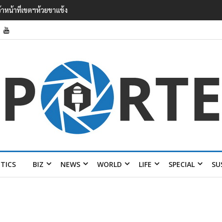
 ออง ไลง์’ เยือนไทย ขึงป้าย ‘ไม่
ITICS
BIZ
NEWS
WORLD
LIFE
SPECIAL
SU