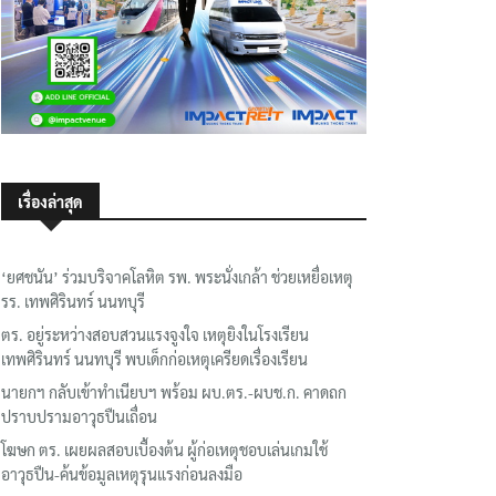
เรื่องล่าสุด
‘ยศชนัน’ ร่วมบริจาคโลหิต รพ. พระนั่งเกล้า ช่วยเหยื่อเหตุ
รร. เทพศิรินทร์ นนทบุรี
ตร. อยู่ระหว่างสอบสวนแรงจูงใจ เหตุยิงในโรงเรียน
เทพศิรินทร์ นนทบุรี พบเด็กก่อเหตุเครียดเรื่องเรียน
นายกฯ กลับเข้าทำเนียบฯ พร้อม ผบ.ตร.-ผบช.ก. คาดถก
ปราบปรามอาวุธปืนเถื่อน
โฆษก ตร. เผยผลสอบเบื้องต้น ผู้ก่อเหตุชอบเล่นเกมใช้
อาวุธปืน-ค้นข้อมูลเหตุรุนแรงก่อนลงมือ