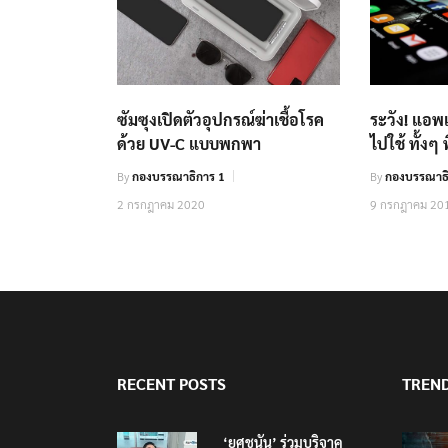
ซัมซุงเปิดตัวอุปกรณ์ฆ่าเชื้อโรค
ระวัง! แอพ
ด้วย UV-C แบบพกพา
ไปใช้ ทั้งๆ 
By
กองบรรณาธิการ 1
By
กองบรรณาธิ
2 กรกฎาคม 2020
9 กรกฎาคม 20
RECENT POSTS
TREN
‘ยศชนัน’ ร่วมบริจาค