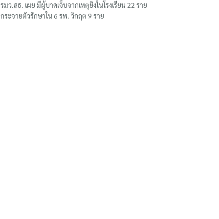
รมว.สธ. เผย มีผู้บาดเจ็บจากเหตุยิงในโรงเรียน 22 ราย
กระจายตัวรักษาใน 6 รพ. วิกฤต 9 ราย