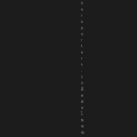
h
e
r
e
p
o
r
t
e
r
s
.
c
o
ติ
ด
ต่
อ
โ
ฆ
ษ
ณ