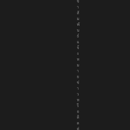
ช
า
สั
ม
พั
น
ธ์
แ
จ้
ง
ห
ม
า
ย
ข่
า
ว
ห
รื
อ
ติ
ด
ต่