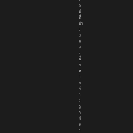
ล
น์
ที่
นำ
เ
ส
น
อ
เ
นื้
อ
ห
า
อ
ย่
า
ง
ถู
ก
ต้
อ
ง