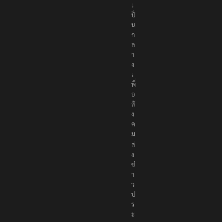
เ
ป็
น
ก
ล
า
ง
เ
พื่
อ
สั
ง
ค
ม
ส่
ง
ข่
า
ว
ป
ร
ะ