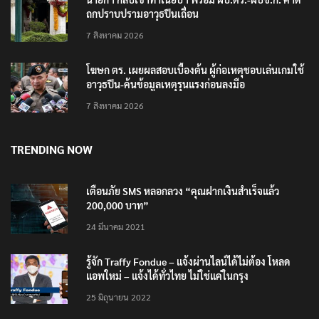
ถกปราบปรามอาวุธปืนเถื่อน
7 สิงหาคม 2026
โฆษก ตร. เผยผลสอบเบื้องต้น ผู้ก่อเหตุชอบเล่นเกมใช้
อาวุธปืน-ค้นข้อมูลเหตุรุนแรงก่อนลงมือ
7 สิงหาคม 2026
TRENDING NOW
เตือนภัย SMS หลอกลวง “คุณฝากเงินสำเร็จแล้ว
200,000 บาท”
24 มีนาคม 2021
รู้จัก Traffy Fondue – แจ้งผ่านไลน์ได้ไม่ต้อง โหลด
แอพใหม่ – แจ้งได้ทั่วไทย ไม่ใช่แค่ในกรุง
25 มิถุนายน 2022