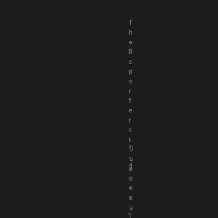
T
h
e
R
e
p
o
r
t
e
r
s
เ
ป็
น
สื่
อ
อ
อ
น
ไ