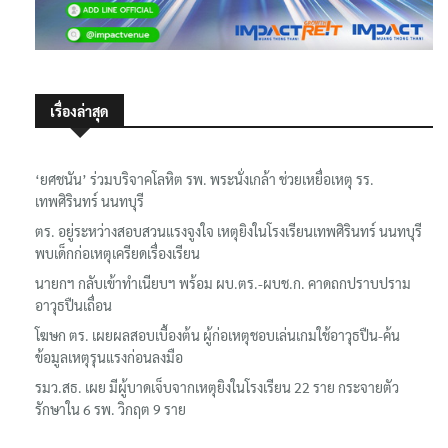
เรื่องล่าสุด
‘ยศชนัน’ ร่วมบริจาคโลหิต รพ. พระนั่งเกล้า ช่วยเหยื่อเหตุ รร.
เทพศิรินทร์ นนทบุรี
ตร. อยู่ระหว่างสอบสวนแรงจูงใจ เหตุยิงในโรงเรียนเทพศิรินทร์ นนทบุรี
พบเด็กก่อเหตุเครียดเรื่องเรียน
นายกฯ กลับเข้าทำเนียบฯ พร้อม ผบ.ตร.-ผบช.ก. คาดถกปราบปราม
อาวุธปืนเถื่อน
โฆษก ตร. เผยผลสอบเบื้องต้น ผู้ก่อเหตุชอบเล่นเกมใช้อาวุธปืน-ค้น
ข้อมูลเหตุรุนแรงก่อนลงมือ
รมว.สธ. เผย มีผู้บาดเจ็บจากเหตุยิงในโรงเรียน 22 ราย กระจายตัว
รักษาใน 6 รพ. วิกฤต 9 ราย