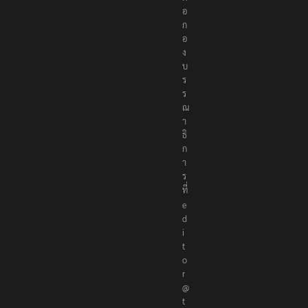
อ
ก
อ
ง
บ
ร
ร
ณ
า
ธิ
ก
า
ร
ที่
e
d
i
t
o
r
@
t