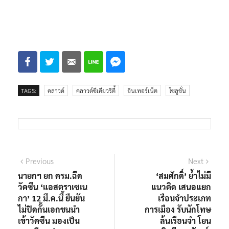
TAGS:
คลาวด์
คลาวด์ซีเคียวริตี้
อินเทอร์เน็ต
โซลูชั่น
แนะแนว
Previous
Next
Previous
Next
post:
post:
นายกฯ ยก ครม.ฉีด
‘สมศักดิ์’ ย้ำไม่มี
เรื่อง
วัคซีน ‘แอสตราเซเน
แนวคิด เสนอแยก
กา’ 12 มี.ค.นี้ ยืนยัน
เรือนจำประเภท
ไม่ปิดกั้นเอกชนนำ
การเมือง รับนักโทษ
เข้าวัคซีน มองเป็น
ล้นเรือนจำ โยน