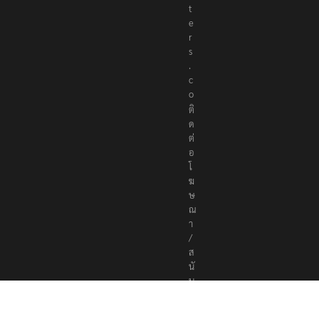
t
e
r
s
.
c
o
ติ
ด
ต่
อ
โ
ฆ
ษ
ณ
า
/
ส
นั
บ
ส
นุ