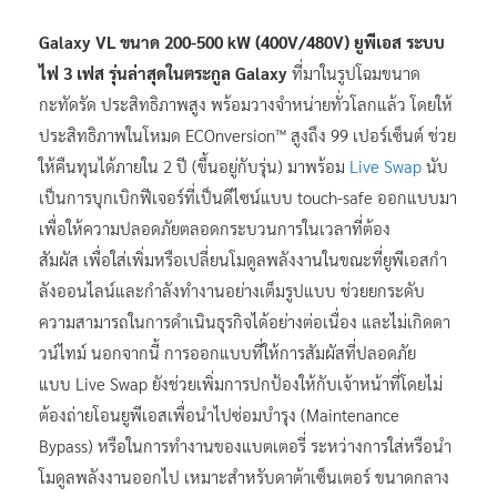
Galaxy VL
ขนาด
200-500 kW (400V/480V)
ยูพีเอส ระบบ
ไฟ
3
เฟส รุ่นล่าสุดในตระกูล
Galaxy
ที่มาในรูปโฉมขนาด
กะทัดรัด ประสิทธิภาพสูง พร้อมวางจำหน่ายทั่วโลกแล้ว โดยให้
ประสิทธิภาพในโหมด ECOnversion™ สูงถึง 99 เปอร์เซ็นต์ ช่วย
ให้คืนทุนได้ภายใน 2 ปี (ขึ้นอยู่กับรุ่น) มาพร้อม
Live Swap
นับ
เป็นการบุกเบิกฟีเจอร์ที่เป็นดีไซน์แบบ touch-safe ออกแบบมา
เพื่อให้ความปลอดภัยตลอดกระบวนการในเวลาที่ต้อง
สัมผัส เพื่อใส่เพิ่มหรือเปลี่ยนโมดูลพลังงานในขณะที่ยูพีเอสกำ
ลังออนไลน์และกำลังทำงานอย่างเต็มรูปแบบ ช่วยยกระดับ
ความสามารถในการดำเนินธุรกิจได้อย่างต่อเนื่อง และไม่เกิดดา
วน์ไทม์ นอกจากนี้ การออกแบบที่ให้การสัมผัสที่ปลอดภัย
แบบ Live Swap ยังช่วยเพิ่มการปกป้องให้กับเจ้าหน้าที่โดยไม่
ต้องถ่ายโอนยูพีเอสเพื่อนำไปซ่อมบำรุง (Maintenance
Bypass) หรือในการทำงานของแบตเตอรี่ ระหว่างการใส่หรือนำ
โมดูลพลังงานออกไป เหมาะสำหรับดาต้าเซ็นเตอร์ ขนาดกลาง