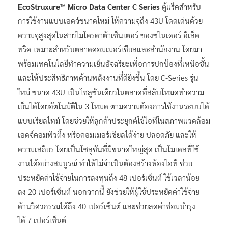
EcoStruxure
™
Micro Data Center
C Series
ตู้แร็คสำหรับ
การใช้งานแบบเอดจ์ขนาดใหม่ ให้ความจุถึง 43U โดดเด่นด้วย
ความจุสูงสุดในสายไมโครดาต้าเซ็นเตอร์ ของชไนเดอร์ อิเล็ค
ทริค เหมาะสำหรับตลาดคอมเมอร์เชียลและสำนักงาน โดยมา
พร้อมเทคโนโลยีทำความเย็นอัจฉริยะเพื่อการปกป้องที่เหนือชั้น
และให้ประสิทธิภาพด้านพลังงานที่ดียิ่งขึ้น โดย C-Series รุ่น
ใหม่ ขนาด 43U เป็นโซลูชันเดียวในตลาดที่สลับโหมดทำความ
เย็นได้โดยอัตโนมัติใน 3 โหมด ตามความต้องการใช้งานระบบได้
แบบเรียลไทม์ โดยช่วยให้ลูกค้าประยุกต์ใช้ไอทีในสภาพแวดล้อม
เอดจ์คอมพิวติ้ง หรือคอมเมอร์เชียลได้ง่าย ปลอดภัย และให้
ความเสถียร โดยเป็นโซลูชันที่มีขนาดใหญ่สุด เป็นโมเดลที่ใช้
งานได้อย่างสมบูรณ์ ทำให้ไม่จำเป็นต้องสร้างห้องไอที ช่วย
ประหยัดค่าใช้จ่ายในการลงทุนถึง 48 เปอร์เซ็นต์ ใช้เวลาน้อย
ลง 20 เปอร์เซ็นต์ นอกจากนี้ ยังช่วยให้ผู้ใช้ประหยัดค่าใช้จ่าย
ด้านวิศวกรรมได้ถึง 40 เปอร์เซ็นต์ และช่วยลดค่าซ่อมบำรุง
ได้ 7 เปอร์เซ็นต์