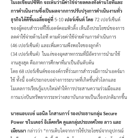
ในเอเชียแปซิฟิก จะเห็น
ว่ามี
ค่าใช้จ่ายลดลงทั้งด้านไอทีและ
การดำเนินงาน
ซึ่ง
เป็นผลจากการปรับปรุงการดำเนินงานทั่ว
ธุรกิจได้ดีขึ้นเฉลี่ยอยู่ที่
5-10
เปอร์เซ็นต์
โดย
72 เปอร์เซ็นต์
ของผู้ตอบสำรวจที่ใช้เอดจ์คอมพิวติ้ง เห็นถึงประโยชน์ของการ
ลดค่าใช้จ่ายด้านไอที ตามด้วยค่าใช้จ่ายด้านการดำเนินการ
(46 เปอร์เซ็นต์) และเพิ่มความพึงพอใจของลูกค้า
(34 เปอร์เซ็นต์) ในแง่ของอุตสาหกรรมที่มีอัตราการนำมาใช้
งานสูงสุด คือภาคการศึกษาที่มาเป็นอันดับต้น
โดย 68 เปอร์เซ็นต์ขององค์กรที่ร่วมการสำรวจมีการนำเอดจ์มา
ใช้ ทั้งนี้ องค์ประกอบอย่างการระบาดที่เกิดขึ้นทั่วโลกและ
โมเดลการเรียนรู้แบบใหม่ทำให้การประสานความร่วมมือและ
การแบ่งปันทรัพยากรระหว่างสถาบันกลายเป็นเรื่องปกติมากขึ้น
นายแอบเบย์ แอนิล โกสานการ์ รองประธานกลุ่ม Secure
Power ชไนเดอร์ อิเล็คทริค ดูแลกลุ่มประเทศไทย ลาว และ
เมียนมา
กล่าวว่า “การเติบโตจากการใช้ประโยชน์จากอุปกรณ์