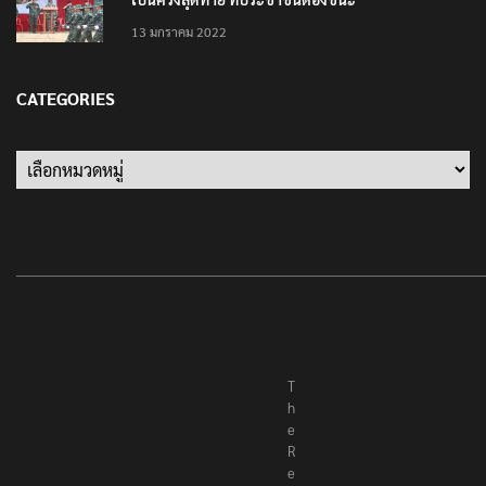
13 มกราคม 2022
CATEGORIES
Categories
T
h
e
R
e