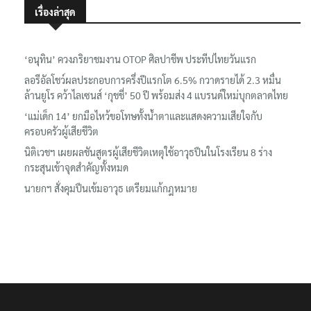
เรื่องล่าสุด
‘อนุทิน’ ควงภริยาชมงาน OTOP ศิลปาชีพ ประทีปไทยวันแรก
ลอรีอัลโชว์ผลประกอบการครึ่งปีแรกโต 6.5% กวาดรายได้ 2.3 หมื่น
ล้านยูโร คว้าไลเซนส์ ‘กุชชี่’ 50 ปี พร้อมส่ง 4 แบรนด์ใหม่บุกตลาดไทย
‘แม่เด็ก 14’ ยกมือไหว้ขอโทษทั้งน้ำตาและแสดงความเสียใจกับ
ครอบครัวผู้เสียชีวิต
นิติเวชฯ เผยผลชันสูตรผู้เสียชีวิตเหตุใช้อาวุธปืนในโรงเรียน 8 ร่าง
กระสุนเข้าจุดสำคัญทั้งหมด
นายกฯ สั่งคุมปืนเข้มอาวุธ เตรียมแก้กฎหมาย