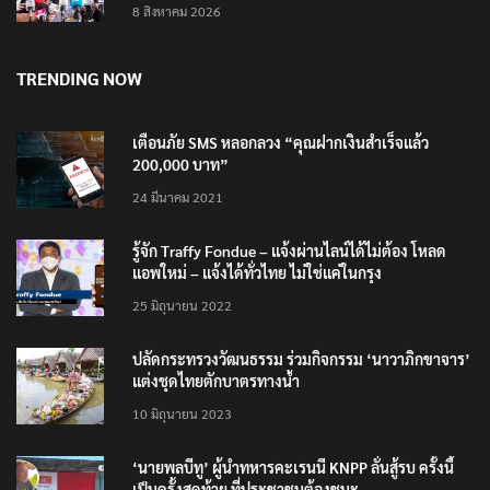
8 สิงหาคม 2026
TRENDING NOW
เตือนภัย SMS หลอกลวง “คุณฝากเงินสำเร็จแล้ว
200,000 บาท”
24 มีนาคม 2021
รู้จัก Traffy Fondue – แจ้งผ่านไลน์ได้ไม่ต้อง โหลด
แอพใหม่ – แจ้งได้ทั่วไทย ไม่ใช่แค่ในกรุง
25 มิถุนายน 2022
ปลัดกระทรวงวัฒนธรรม ร่วมกิจกรรม ‘นาวาภิกขาจาร’
แต่งชุดไทยตักบาตรทางน้ำ
10 มิถุนายน 2023
‘นายพลบีทู’ ผู้นำทหารคะเรนนี KNPP ลั่นสู้รบ ครั้งนี้
เป็นครั้งสุดท้าย ที่ประชาชนต้องชนะ