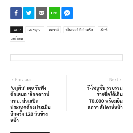
TAGS:
Galaxy VL
คลาวด์
ชไนเดอร์ อิเล็คทริค
เน็กซ์
นอร์มอล
แนะแนว
Previous
Next
Previous
Next
post:
post:
‘อนุทิน’ เผย รับฟัง
รี-โซลูชั่น รวบรวม
เรื่อง
ข้อเสนอ ‘ล็อกดาวน์
รายชื่อได้เกิน
กทม. ส่วนเปิด
70,000 พร้อมยื่น
ประเทศต้องประเมิน
สภาฯ สัปดาห์หน้า
อีกครั้ง 120 วันข้าง
หน้า