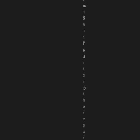
ณ
า
ธิ
ก
า
ร
ที่
e
d
i
t
o
r
@
t
h
e
r
e
p
o
r