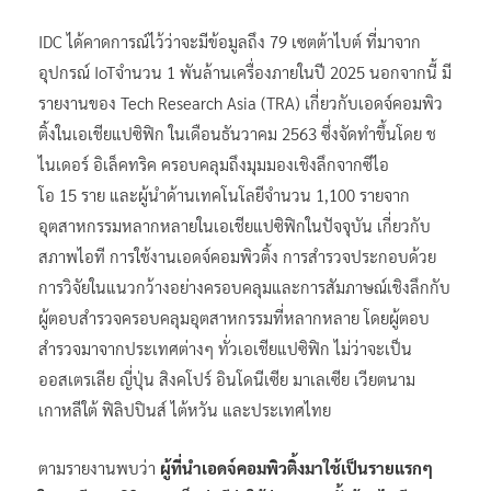
IDC ได้คาดการณ์ไว้ว่าจะมีข้อมูลถึง 79 เซตต้าไบต์ ที่มาจาก
อุปกรณ์ IoTจำนวน 1 พันล้านเครื่องภายในปี 2025 นอกจากนี้ มี
รายงานของ Tech Research Asia (TRA) เกี่ยวกับเอดจ์คอมพิว
ติ้งในเอเชียแปซิฟิก ในเดือนธันวาคม 2563 ซึ่งจัดทำขึ้นโดย ช
ไนเดอร์ อิเล็คทริค ครอบคลุมถึงมุมมองเชิงลึกจากซีไอ
โอ 15 ราย และผู้นำด้านเทคโนโลยีจำนวน 1,100 รายจาก
อุตสาหกรรมหลากหลายในเอเชียแปซิฟิกในปัจจุบัน เกี่ยวกับ
สภาพไอที การใช้งานเอดจ์คอมพิวติ้ง การสำรวจประกอบด้วย
การวิจัยในแนวกว้างอย่างครอบคลุมและการสัมภาษณ์เชิงลึกกับ
ผู้ตอบสำรวจครอบคลุมอุตสาหกรรมที่หลากหลาย โดยผู้ตอบ
สำรวจมาจากประเทศต่างๆ ทั่วเอเชียแปซิฟิก ไม่ว่าจะเป็น
ออสเตรเลีย ญี่ปุ่น สิงคโปร์ อินโดนีเซีย มาเลเซีย เวียตนาม
เกาหลีใต้ ฟิลิปปินส์ ไต้หวัน และประเทศไทย
ตามรายงานพบว่า
ผู้ที่นำเอดจ์คอมพิวติ้งมาใช้
เป็นรายแรกๆ