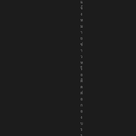
แ
จ้
ง
ห
ม
า
ย
ข่
า
ว
ห
รื
อ
ติ
ด
ต่
อ
ก
อ
ง
บ
ร
ร