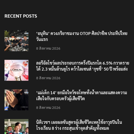
RECENT POSTS
‘อนุทิน’ ควงภริยาชมงาน OTOP ศิลปาชีพ ประทีปไทย
วันแรก
8 สิงหาคม 2026
ลอรีอัลโชว์ผลประกอบการครึ่งปีแรกโต 6.5% กวาดราย
ได้ 2.3 หมื่นล้านยูโร คว้าไลเซนส์ ‘กุชชี่’ 50 ปี พร้อมส่ง
4 แบรนด์ใหม่บุกตลาดไทย
8 สิงหาคม 2026
‘แม่เด็ก 14’ ยกมือไหว้ขอโทษทั้งน้ำตาและแสดงความ
เสียใจกับครอบครัวผู้เสียชีวิต
8 สิงหาคม 2026
นิติเวชฯ เผยผลชันสูตรผู้เสียชีวิตเหตุใช้อาวุธปืนใน
โรงเรียน 8 ร่าง กระสุนเข้าจุดสำคัญทั้งหมด