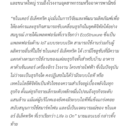
และขนาดใหญ่ รวมถึงโรงงานอุตสาหกรรมหรืออาคารพาณิชย์
“ชไนเดอร์ อิเล็คทริค มุ่งมั่นในการวิจัยและพัฒนาผลิตภัณฑ์เพื่อ
ให้องค์กรและธุรกิจสามารถขับเคลื่อนธุรกิจในยุคดิจิทัลได้อย่าง
สมบูรณ์ ภายใต้แพลตฟอร์มที่เราเรียกว่า EcoStruxure ซึ่งเป็น
แพลตฟอร์มด้าน IoT แบบระบบเปิด สามารถใช้งานร่วมกับผู้
ผลิตรายอื่นที่ไม่ใช่ ชไนเดอร์ อิเล็คทริค ได้ เรามีโซลูชันที่มีความ
แตกต่างตามการใช้งานของแต่ละธุรกิจทั้งสำหรับบ้าน อาคาร
ดาต้าเซ็นเตอร์ เครื่องจักร โรงงาน โครงข่ายไฟฟ้า ซึ่งในปัจจุบัน
ไม่ว่าจะเป็นธุรกิจใด คงปฏิเสธไม่ได้ว่ามีระบบไอที หรือ
เทคโนโลยีดิจิทัลเป็นหัวใจของความสำเร็จอยู่เบื้องหลังในทุก
ธุรกิจ ตั้งแต่ธุรกิจรายเล็กระดับหลักหมื่นไปจนถึงธุรกิจระดับ
แสนล้าน แม้แต่ผู้บริโภคเองยังคงมีระบบไอทีที่แข็งแกร่งคอย
สนับสนุนการใช้สมาร์ทโฟน และนี่เป็นเจตนารมณ์ของ ชไนเด
อร์ อิเล็คทริค ที่เราเรียกว่า Life is On” นายแอบเบย์ กล่าวทิ้ง
ท้าย