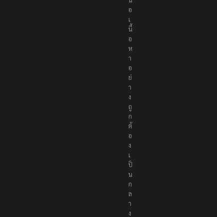
อ
เ
นื้
อ
ห
า
อ
ย่
า
ง
ถู
ก
ต้
อ
ง
เ
ป็
น
ก
ล
า
ง