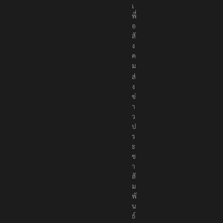
เ
พื่
อ
สั
ง
ค
ม
ส่
ง
ข่
า
ว
ป
ร
ะ
ช
า
สั
ม
พั
น
ธ์