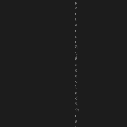
p
o
r
t
e
r
s
เ
ป็
น
สื่
อ
อ
อ
น
ไ
ล
น์
ที่
นำ
เ
ส
น