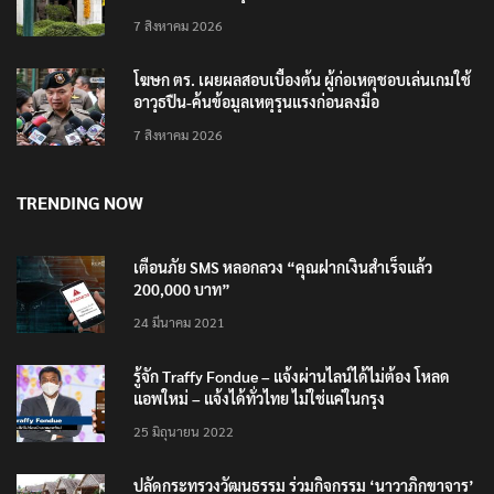
7 สิงหาคม 2026
โฆษก ตร. เผยผลสอบเบื้องต้น ผู้ก่อเหตุชอบเล่นเกมใช้
อาวุธปืน-ค้นข้อมูลเหตุรุนแรงก่อนลงมือ
7 สิงหาคม 2026
TRENDING NOW
เตือนภัย SMS หลอกลวง “คุณฝากเงินสำเร็จแล้ว
200,000 บาท”
24 มีนาคม 2021
รู้จัก Traffy Fondue – แจ้งผ่านไลน์ได้ไม่ต้อง โหลด
แอพใหม่ – แจ้งได้ทั่วไทย ไม่ใช่แค่ในกรุง
25 มิถุนายน 2022
ปลัดกระทรวงวัฒนธรรม ร่วมกิจกรรม ‘นาวาภิกขาจาร’