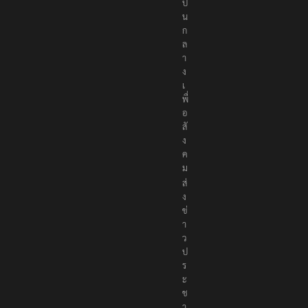
ป็
น
ก
ล
า
ง
เ
พื่
อ
สั
ง
ค
ม
ส่
ง
ข่
า
ว
ป
ร
ะ
ช
า