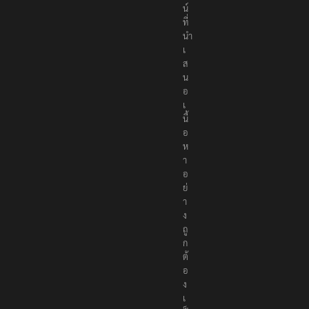
น์
ที่
นำ
เ
ส
น
อ
เ
นื้
อ
ห
า
อ
ย่
า
ง
ถู
ก
ต้
อ
ง
เ