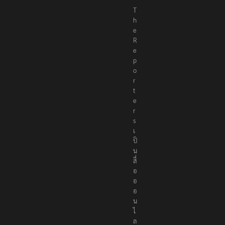
T
h
e
R
e
p
o
r
t
e
r
s
เ
ป็
น
สื่
อ
อ
อ
น
ไ
ล