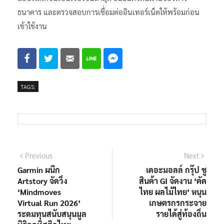
ธนาคาร และตรวจสอบการเชื่อมต่ออินเทอร์เน็ตให้พร้อมก่อน
เข้าใช้งาน
TAGS:
แนะแนว
Previous
Next
Previous
Next
post:
post:
Garmin ผนึก
เดอะมอลล์ กรุ๊ป ชู
เรื่อง
Artstory จัดวิ่ง
สินค้า GI จัดงาน ‘คัด
‘Mindmoves
ไทย ผลไม้ไทย’ หนุน
Virtual Run 2026’
เกษตรกรกระจาย
ระดมทุนสนับสนุนมูล
รายได้สู่ท้องถิ่น