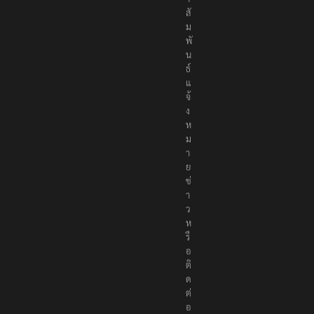
สั
ม
พั
น
ธ์
แ
จ้
ง
ห
ม
า
ย
ข่
า
ว
ห
รื
อ
ติ
ด
ต่
อ