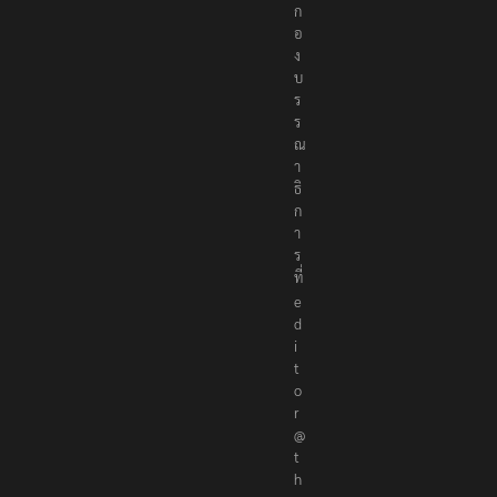
ก
อ
ง
บ
ร
ร
ณ
า
ธิ
ก
า
ร
ที่
e
d
i
t
o
r
@
t
h