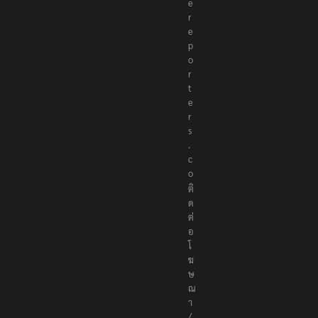
e
r
e
p
o
r
t
e
r
s
.
c
o
ติ
ด
ต่
อ
โ
ฆ
ษ
ณ
า
/