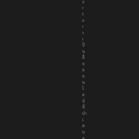
e
p
o
r
t
e
r
s
เ
ป็
น
สื่
อ
อ
อ
น
ไ
ล
น์
ที่
นำ
เ
ส