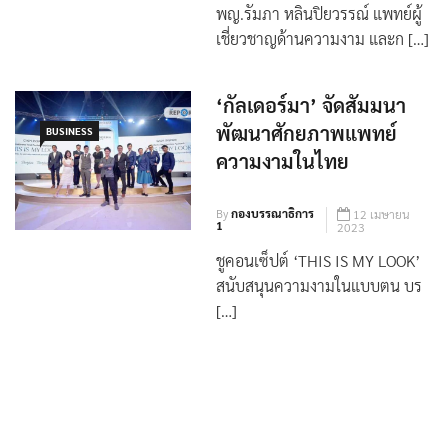
By
กอง
24 พฤษภาคม
บรรณาธิการ 1
2023
พญ.รัมภา หลินปิยวรรณ์ แพทย์ผู้
เชี่ยวชาญด้านความงาม และก […]
‘กัลเดอร์มา’ จัดสัมมนา
พัฒนาศักยภาพแพทย์
BUSINESS
ความงามในไทย
By
กองบรรณาธิการ
12 เมษายน
1
2023
ชูคอนเซ็ปต์ ‘THIS IS MY LOOK’
สนับสนุนความงามในแบบตน บร
[…]