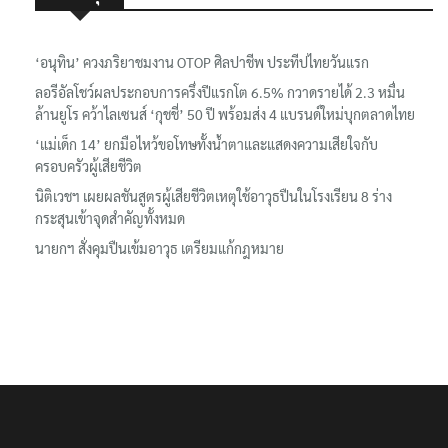
เรื่องล่าสุด
‘อนุทิน’ ควงภริยาชมงาน OTOP ศิลปาชีพ ประทีปไทยวันแรก
ลอรีอัลโชว์ผลประกอบการครึ่งปีแรกโต 6.5% กวาดรายได้ 2.3 หมื่น
ล้านยูโร คว้าไลเซนส์ ‘กุชชี่’ 50 ปี พร้อมส่ง 4 แบรนด์ใหม่บุกตลาดไทย
‘แม่เด็ก 14’ ยกมือไหว้ขอโทษทั้งน้ำตาและแสดงความเสียใจกับ
ครอบครัวผู้เสียชีวิต
นิติเวชฯ เผยผลชันสูตรผู้เสียชีวิตเหตุใช้อาวุธปืนในโรงเรียน 8 ร่าง
กระสุนเข้าจุดสำคัญทั้งหมด
นายกฯ สั่งคุมปืนเข้มอาวุธ เตรียมแก้กฎหมาย