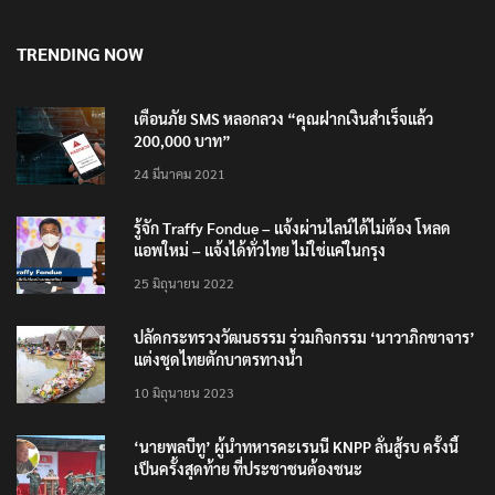
8 สิงหาคม 2026
TRENDING NOW
เตือนภัย SMS หลอกลวง “คุณฝากเงินสำเร็จแล้ว
200,000 บาท”
24 มีนาคม 2021
รู้จัก Traffy Fondue – แจ้งผ่านไลน์ได้ไม่ต้อง โหลด
แอพใหม่ – แจ้งได้ทั่วไทย ไม่ใช่แค่ในกรุง
25 มิถุนายน 2022
ปลัดกระทรวงวัฒนธรรม ร่วมกิจกรรม ‘นาวาภิกขาจาร’
แต่งชุดไทยตักบาตรทางน้ำ
10 มิถุนายน 2023
‘นายพลบีทู’ ผู้นำทหารคะเรนนี KNPP ลั่นสู้รบ ครั้งนี้