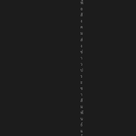
ง
เ
พื่
อ
สั
ง
ค
ม
ส่
ง
ข่
า
ว
ป
ร
ะ
ช
า
สั
ม
พั
น