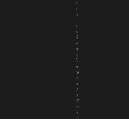
r
t
e
r
s
.
c
o
ติ
ด
ต่
อ
โ
ฆ
ษ
ณ
า
/
ส
นั
บ
ส