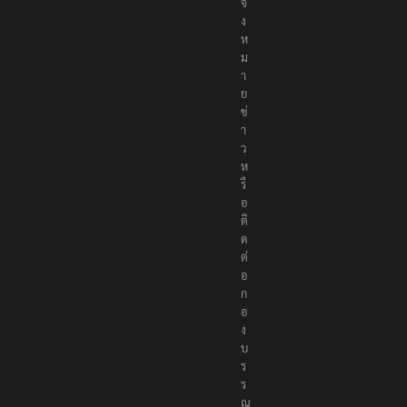
ธ์
แ
จ้
ง
ห
ม
า
ย
ข่
า
ว
ห
รื
อ
ติ
ด
ต่
อ
ก
อ
ง
บ
ร