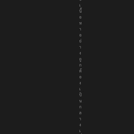
น
อ
เ
นื้
อ
ห
า
อ
ย่
า
ง
ถู
ก
ต้
อ
ง
เ
ป็
น
ก
ล
า