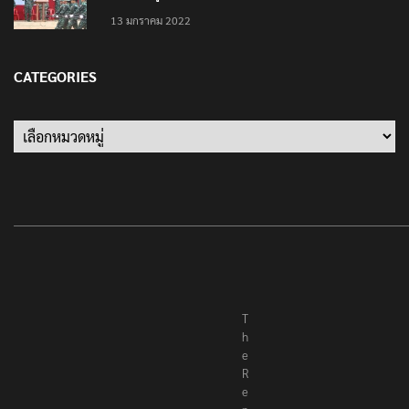
13 มกราคม 2022
CATEGORIES
Categories
T
h
e
R
e
p