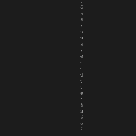
พื่
อ
สั
ง
ค
ม
ส่
ง
ข่
า
ว
ป
ร
ะ
ช
า
สั
ม
พั
น
ธ์
แ
จ้