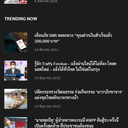
TRENDING NOW
เตือนภัย SMS หลอกลวง “คุณฝากเงินสำเร็จแล้ว
200,000 บาท”
24 มีนาคม 2021
รู้จัก Traffy Fondue – แจ้งผ่านไลน์ได้ไม่ต้อง โหลด
แอพใหม่ – แจ้งได้ทั่วไทย ไม่ใช่แค่ในกรุง
25 มิถุนายน 2022
ปลัดกระทรวงวัฒนธรรม ร่วมกิจกรรม ‘นาวาภิกขาจาร’
แต่งชุดไทยตักบาตรทางน้ำ
10 มิถุนายน 2023
‘นายพลบีทู’ ผู้นำทหารคะเรนนี KNPP ลั่นสู้รบ ครั้งนี้
เป็นครั้งสุดท้าย ที่ประชาชนต้องชนะ