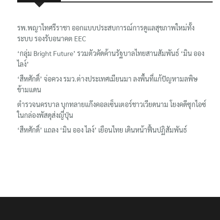
รพ.พญาไทศรีราชา ออกแบบประสบการณ์การดูแลสุขภาพใหม่ทั้ง
ระบบ รองรับอนาคต EEC
‘กลุ่ม Bright Future’ รวมตัวคัดค้านรัฐบาลไทยสานสัมพันธ์ ‘มิน ออง
ไลง์’
‘สีหศักดิ์’ จ่อควง รมว.ต่างประเทศเมียนมา ลงพื้นที่แก้ปัญหามลพิษ
ข้ามแดน
ตำรวจนครบาล บุกทลายแก๊งคอลเซ็นเตอร์ชาวเวียดนาม โยงคดีซุกไอซ์
ในกล่องพัสดุส่งญี่ปุ่น
‘สีหศักดิ์’ แถลง ‘มิน ออง ไลง์’ เยือนไทย เดินหน้าฟื้นปฏิสัมพันธ์