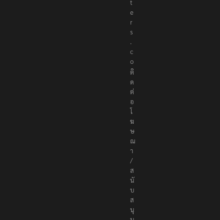
e
r
s
.
c
o
ติ
ด
ต่
อ
โ
ฆ
ษ
ณ
า
/
ส
นั
บ
ส
นุ
น
a