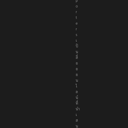
o
r
t
e
r
s
เ
ป็
น
สื่
อ
อ
อ
น
ไ
ล
น์
ที่
นำ
เ
ส
น
อ