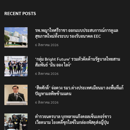
RECENT POSTS
รพ.พญาไทศรีราชา ออกแบบประสบการณ์การดูแล
สุขภาพใหม่ทั้งระบบ รองรับอนาคต EEC
6 สิงหาคม 2026
‘กลุ่ม Bright Future’ รวมตัวคัดค้านรัฐบาลไทยสาน
สัมพันธ์ ‘มิน ออง ไลง์’
6 สิงหาคม 2026
‘สีหศักดิ์’ จ่อควง รมว.ต่างประเทศเมียนมา ลงพื้นที่แก้
ปัญหามลพิษข้ามแดน
6 สิงหาคม 2026
ตำรวจนครบาล บุกทลายแก๊งคอลเซ็นเตอร์ชาว
เวียดนาม โยงคดีซุกไอซ์ในกล่องพัสดุส่งญี่ปุ่น
6 สิงหาคม 2026