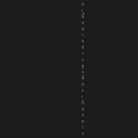
เ
นื้
อ
ห
า
อ
ย่
า
ง
ถู
ก
ต้
อ
ง
เ
ป็
น
ก
ล
า
ง
เ