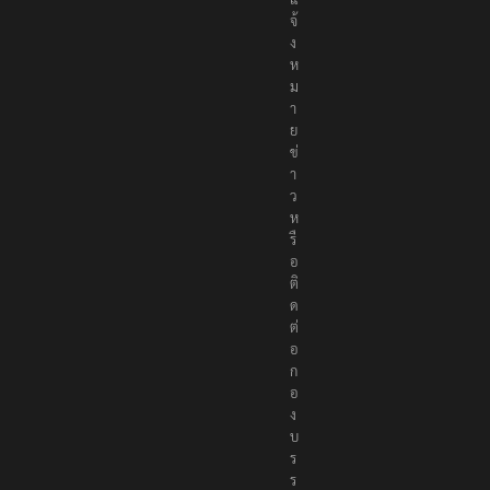
ง
ห
ม
า
ย
ข่
า
ว
ห
รื
อ
ติ
ด
ต่
อ
ก
อ
ง
บ
ร
ร
ณ