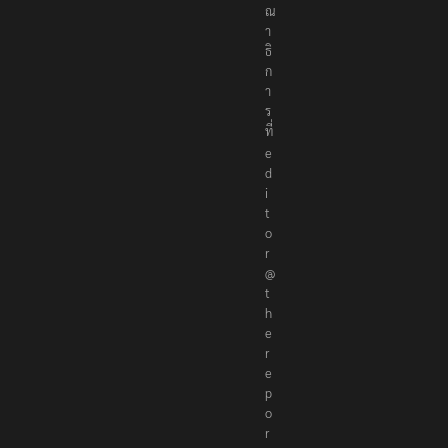
า
ธิ
ก
า
ร
ที่
e
d
i
t
o
r
@
t
h
e
r
e
p
o
r
t