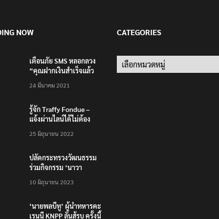
DING NOW
CATEGORIES
เตือนภัย SMS หลอกลวง
Categories
“คุณฝากเงินสำเร็จแล้ว
200,000 บาท”
24 มีนาคม 2021
รู้จัก Traffy Fondue –
แจ้งผ่านไลน์ได้ไม่ต้อง
โหลดแอพใหม่ – แจ้งได้
25 มิถุนายน 2022
ทั่วไทย ไม่ใช่แค่ในกรุง
ปลัดกระทรวงวัฒนธรรม
ร่วมกิจกรรม ‘นาวา
ภิกขาจาร’ แต่งชุดไทย
10 มิถุนายน 2023
ตักบาตรทางน้ำ
‘นายพลบีทู’ ผู้นำทหารคะ
เรนนี KNPP ลั่นสู้รบ ครั้งนี้