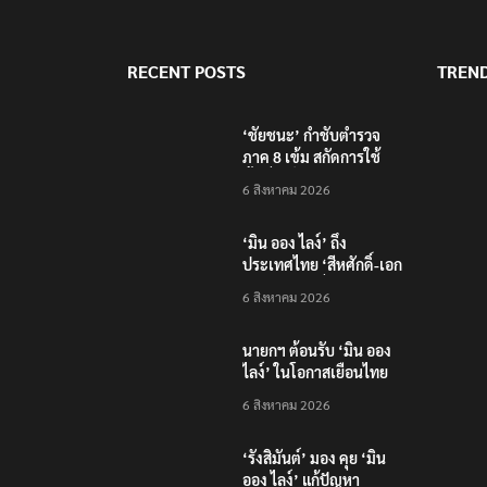
RECENT POSTS
TREN
‘ชัยชนะ’ กำชับตำรวจ
ภาค 8 เข้ม สกัดการใช้
พื้นที่ภูเก็ต-อันดามันเป็น
6 สิงหาคม 2026
ฐานก่ออาชญากรรม
‘มิน ออง ไลง์’ ถึง
ประเทศไทย ‘สีหศักดิ์-เอก
นัฏ’ ต้อนรับที่สนามบิน
6 สิงหาคม 2026
นายกฯ ต้อนรับ ‘มิน ออง
ไลง์’ ในโอกาสเยือนไทย
อย่างเป็นทางการ
6 สิงหาคม 2026
‘รังสิมันต์’ มอง คุย ‘มิน
ออง ไลง์’ แก้ปัญหา