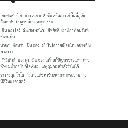
‘ชัยชนะ’ กำชับตำรวจภาค 8 เข้ม สกัดการใช้พื้นที่ภูเก็ต-
อันดามันเป็นฐานก่ออาชญากรรม
‘มิน ออง ไลง์’ ถึงประเทศไทย ‘สีหศักดิ์-เอกนัฏ’ ต้อนรับที่
สนามบิน
นายกฯ ต้อนรับ ‘มิน ออง ไลง์’ ในโอกาสเยือนไทยอย่างเป็น
ทางการ
‘รังสิมันต์’ มอง คุย ‘มิน ออง ไลง์’ แก้ปัญหาชายแดน-สาร
พิษแม่น้ำกก ไปก็ไลฟ์บอย เหตุคุมกองกำลังว้าไม่ได้
ร่าง ‘ฮลุน โซโล่’ ถึงไทยแล้ว ส่งชันสูตรตามกระบวนการ
นิติวิทยาศาสตร์