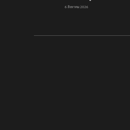
ชายแดน-สารพิษแม่น้ำกก
6 สิงหาคม 2026
ไปก็ไลฟ์บอย เหตุคุมกอง
กำลังว้าไม่ได้