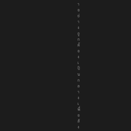
อ
ห
า
อ
ย่
า
ง
ถู
ก
ต้
อ
ง
เ
ป็
น
ก
ล
า
ง
เ
พื่
อ