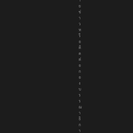
ห
ม
า
ย
ข่
า
ว
ห
รื
อ
ติ
ด
ต่
อ
ก
อ
ง
บ
ร
ร
ณ
า
ธิ