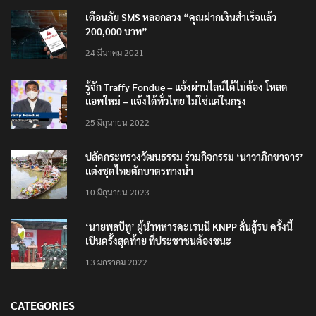
TRENDING NOW
เตือนภัย SMS หลอกลวง “คุณฝากเงินสำเร็จแล้ว
200,000 บาท”
24 มีนาคม 2021
รู้จัก Traffy Fondue – แจ้งผ่านไลน์ได้ไม่ต้อง โหลด
แอพใหม่ – แจ้งได้ทั่วไทย ไม่ใช่แค่ในกรุง
25 มิถุนายน 2022
ปลัดกระทรวงวัฒนธรรม ร่วมกิจกรรม ‘นาวาภิกขาจาร’
แต่งชุดไทยตักบาตรทางน้ำ
10 มิถุนายน 2023
‘นายพลบีทู’ ผู้นำทหารคะเรนนี KNPP ลั่นสู้รบ ครั้งนี้
เป็นครั้งสุดท้าย ที่ประชาชนต้องชนะ
13 มกราคม 2022