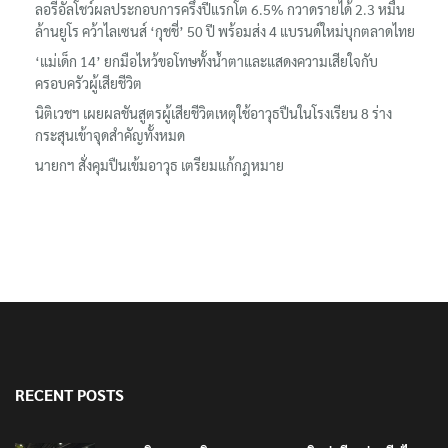
‘อนุทิน’ ควงภริยาชมงาน OTOP ศิลปาชีพ ประทีปไทยวันแรก
ลอรีอัลโชว์ผลประกอบการครึ่งปีแรกโต 6.5% กวาดรายได้ 2.3 หมื่น
ล้านยูโร คว้าไลเซนส์ ‘กุชชี่’ 50 ปี พร้อมส่ง 4 แบรนด์ใหม่บุกตลาดไทย
‘แม่เด็ก 14’ ยกมือไหว้ขอโทษทั้งน้ำตาและแสดงความเสียใจกับ
ครอบครัวผู้เสียชีวิต
นิติเวชฯ เผยผลชันสูตรผู้เสียชีวิตเหตุใช้อาวุธปืนในโรงเรียน 8 ร่าง
กระสุนเข้าจุดสำคัญทั้งหมด
นายกฯ สั่งคุมปืนเข้มอาวุธ เตรียมแก้กฎหมาย
RECENT POSTS