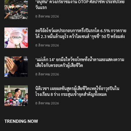
‘อนุทิน’ ควงภริยาชมงาน OTOP ศิลปาชีพ ประทีปไทย
วันแรก
8 สิงหาคม 2026
ลอรีอัลโชว์ผลประกอบการครึ่งปีแรกโต 6.5% กวาดราย
ได้ 2.3 หมื่นล้านยูโร คว้าไลเซนส์ ‘กุชชี่’ 50 ปี พร้อมส่ง
4 แบรนด์ใหม่บุกตลาดไทย
8 สิงหาคม 2026
‘แม่เด็ก 14’ ยกมือไหว้ขอโทษทั้งน้ำตาและแสดงความ
เสียใจกับครอบครัวผู้เสียชีวิต
8 สิงหาคม 2026
นิติเวชฯ เผยผลชันสูตรผู้เสียชีวิตเหตุใช้อาวุธปืนใน
โรงเรียน 8 ร่าง กระสุนเข้าจุดสำคัญทั้งหมด
8 สิงหาคม 2026