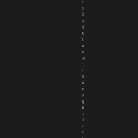
s
.
c
o
ติ
ด
ต่
อ
โ
ฆ
ษ
ณ
า
/
ส
นั
บ
ส
นุ
น
a
d