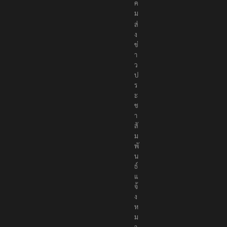
สั
ง
ค
ม
ส่
ง
ข่
า
ว
ป
ร
ะ
ช
า
สั
ม
พั
น
ธ์
แ
จ้
ง