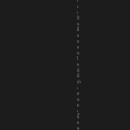
t
e
r
s
เ
ป็
น
สื่
อ
อ
อ
น
ไ
ล
น์
ที่
นำ
เ
ส
น
อ
เ
นื้