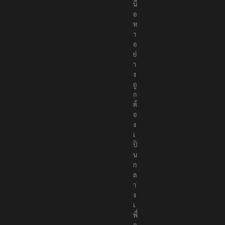
เ
นื้
อ
ห
า
อ
ย่
า
ง
ถู
ก
ต้
อ
ง
เ
ป็
น
ก
ล
า
ง
เ
พื่