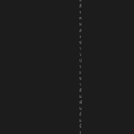
อ
สั
ง
ค
ม
ส่
ง
ข่
า
ว
ป
ร
ะ
ช
า
สั
ม
พั
น
ธ์
แ
จ้