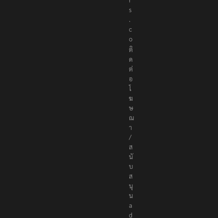
r
s
.
c
o
ติ
ด
ต่
อ
โ
ฆ
ษ
ณ
า
/
ส
นั
บ
ส
นุ
น
a