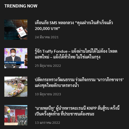
TRENDING NOW
เตือนภัย SMS หลอกลวง “คุณฝากเงินสำเร็จแล้ว
200,000 บาท”
24 มีนาคม 2021
รู้จัก Traffy Fondue – แจ้งผ่านไลน์ได้ไม่ต้อง โหลด
แอพใหม่ – แจ้งได้ทั่วไทย ไม่ใช่แค่ในกรุง
25 มิถุนายน 2022
ปลัดกระทรวงวัฒนธรรม ร่วมกิจกรรม ‘นาวาภิกขาจาร’
แต่งชุดไทยตักบาตรทางน้ำ
10 มิถุนายน 2023
‘นายพลบีทู’ ผู้นำทหารคะเรนนี KNPP ลั่นสู้รบ ครั้งนี้
เป็นครั้งสุดท้าย ที่ประชาชนต้องชนะ
13 มกราคม 2022