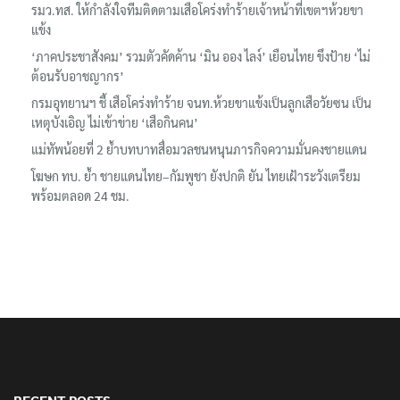
รมว.ทส. ให้กำลังใจทีมติดตามเสือโคร่งทำร้ายเจ้าหน้าที่เขตฯห้วยขา
แข้ง
‘ภาคประชาสังคม’ รวมตัวคัดค้าน ‘มิน ออง ไลง์’ เยือนไทย ขึงป้าย ‘ไม่
ต้อนรับอาชญากร’
กรมอุทยานฯ ชี้ เสือโคร่งทำร้าย จนท.ห้วยขาแข้งเป็นลูกเสือวัยซน เป็น
เหตุบังเอิญ ไม่เข้าข่าย ‘เสือกินคน’
แม่ทัพน้อยที่ 2 ย้ำบทบาทสื่อมวลชนหนุนภารกิจความมั่นคงชายแดน
โฆษก ทบ. ย้ำ ชายแดนไทย–กัมพูชา ยังปกติ ยัน ไทยเฝ้าระวังเตรียม
พร้อมตลอด 24 ชม.