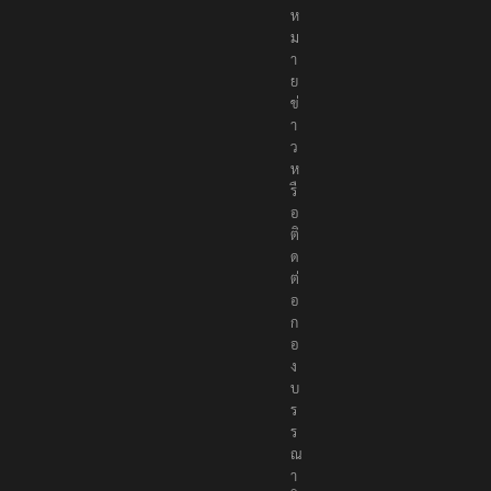
ง
ห
ม
า
ย
ข่
า
ว
ห
รื
อ
ติ
ด
ต่
อ
ก
อ
ง
บ
ร
ร
ณ