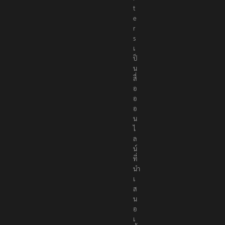
r
t
e
r
s
เ
ป็
น
สื่
อ
อ
อ
น
ไ
ล
น์
ที่
นำ
เ
ส
น
อ