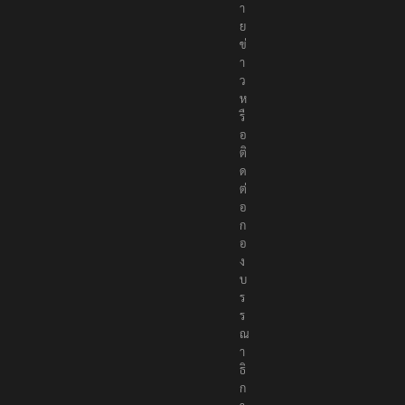
ห
ม
า
ย
ข่
า
ว
ห
รื
อ
ติ
ด
ต่
อ
ก
อ
ง
บ
ร
ร
ณ
า