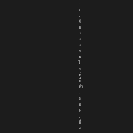
t
e
r
s
เ
ป็
น
สื่
อ
อ
อ
น
ไ
ล
น์
ที่
นำ
เ
ส
น
อ
เ