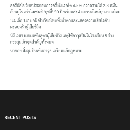
‘อนุทิน’ ควงภริยาชมงาน OTOP ศิลปาชีพ ประทีปไทยวันแรก
ลอรีอัลโชว์ผลประกอบการครึ่งปีแรกโต 6.5% กวาดรายได้ 2.3 หมื่น
ล้านยูโร คว้าไลเซนส์ ‘กุชชี่’ 50 ปี พร้อมส่ง 4 แบรนด์ใหม่บุกตลาดไทย
‘แม่เด็ก 14’ ยกมือไหว้ขอโทษทั้งน้ำตาและแสดงความเสียใจกับ
ครอบครัวผู้เสียชีวิต
นิติเวชฯ เผยผลชันสูตรผู้เสียชีวิตเหตุใช้อาวุธปืนในโรงเรียน 8 ร่าง
กระสุนเข้าจุดสำคัญทั้งหมด
นายกฯ สั่งคุมปืนเข้มอาวุธ เตรียมแก้กฎหมาย
RECENT POSTS