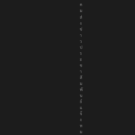
สั
ง
ค
ม
ส่
ง
ข่
า
ว
ป
ร
ะ
ช
า
สั
ม
พั
น
ธ์
แ
จ้
ง