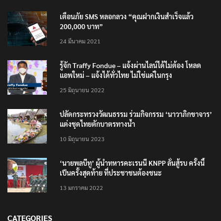
TRENDING NOW
เตือนภัย SMS หลอกลวง “คุณฝากเงินสำเร็จแล้ว
200,000 บาท”
24 มีนาคม 2021
รู้จัก Traffy Fondue – แจ้งผ่านไลน์ได้ไม่ต้อง โหลด
แอพใหม่ – แจ้งได้ทั่วไทย ไม่ใช่แค่ในกรุง
25 มิถุนายน 2022
ปลัดกระทรวงวัฒนธรรม ร่วมกิจกรรม ‘นาวาภิกขาจาร’
แต่งชุดไทยตักบาตรทางน้ำ
10 มิถุนายน 2023
‘นายพลบีทู’ ผู้นำทหารคะเรนนี KNPP ลั่นสู้รบ ครั้งนี้
เป็นครั้งสุดท้าย ที่ประชาชนต้องชนะ
13 มกราคม 2022