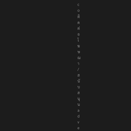
s
.
c
o
ติ
ด
ต่
อ
โ
ฆ
ษ
ณ
า
/
ส
นั
บ
ส
นุ
น
a
d