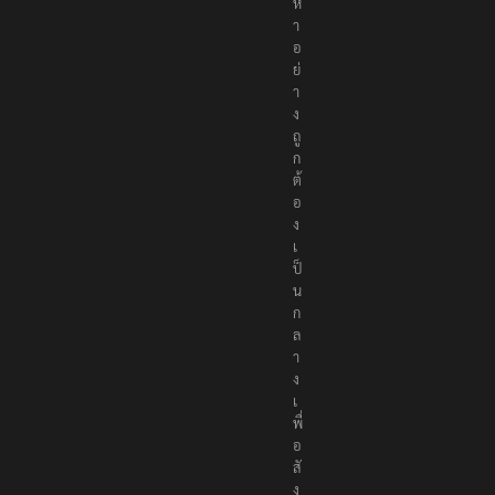
นื้
อ
ห
า
อ
ย่
า
ง
ถู
ก
ต้
อ
ง
เ
ป็
น
ก
ล
า
ง
เ
พื่
อ