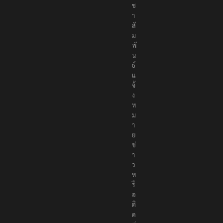
ช
า
สั
ม
พั
น
ธ์
แ
จ้
ง
ห
ม
า
ย
ข่
า
ว
ห
รื
อ
ติ
ด