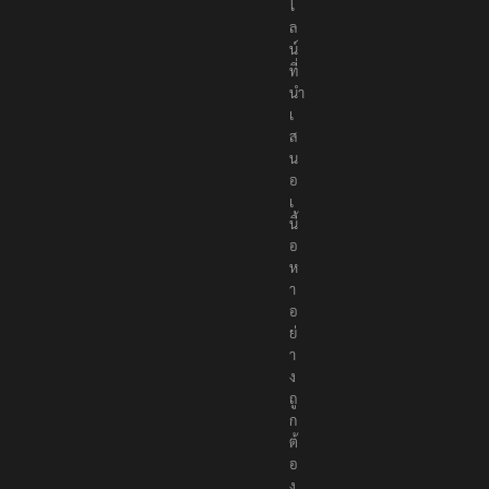
ไ
ล
น์
ที่
นำ
เ
ส
น
อ
เ
นื้
อ
ห
า
อ
ย่
า
ง
ถู
ก
ต้
อ
ง