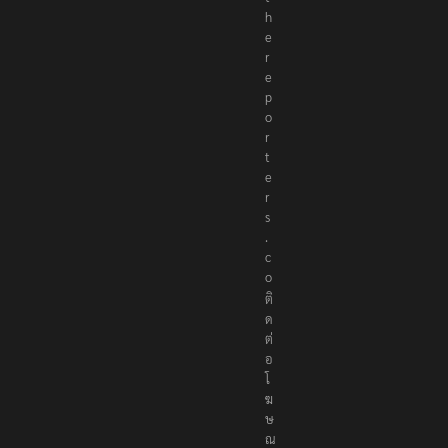
h
e
r
e
p
o
r
t
e
r
s
.
c
o
ติ
ด
ต่
อ
โ
ฆ
ษ
ณ