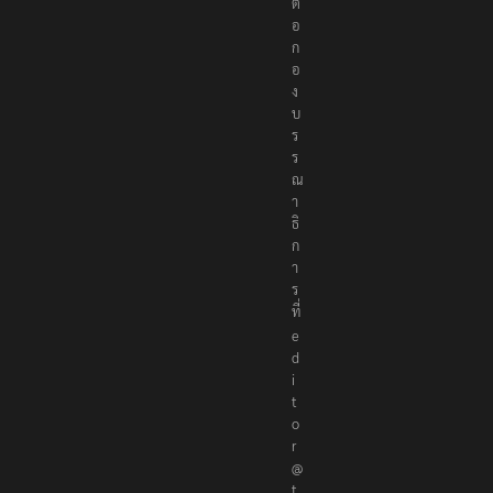
ต่
อ
ก
อ
ง
บ
ร
ร
ณ
า
ธิ
ก
า
ร
ที่
e
d
i
t
o
r
@
t