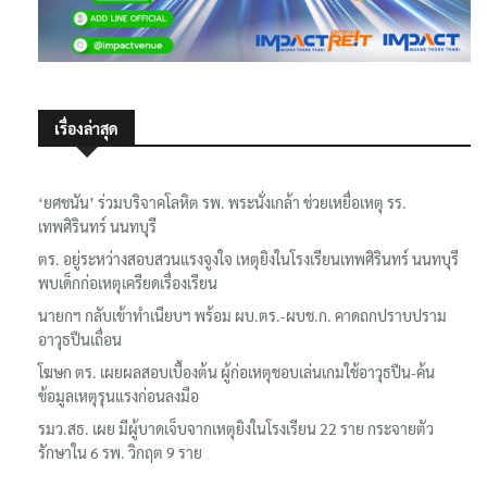
เรื่องล่าสุด
‘ยศชนัน’ ร่วมบริจาคโลหิต รพ. พระนั่งเกล้า ช่วยเหยื่อเหตุ รร.
เทพศิรินทร์ นนทบุรี
ตร. อยู่ระหว่างสอบสวนแรงจูงใจ เหตุยิงในโรงเรียนเทพศิรินทร์ นนทบุรี
พบเด็กก่อเหตุเครียดเรื่องเรียน
นายกฯ กลับเข้าทำเนียบฯ พร้อม ผบ.ตร.-ผบช.ก. คาดถกปราบปราม
อาวุธปืนเถื่อน
โฆษก ตร. เผยผลสอบเบื้องต้น ผู้ก่อเหตุชอบเล่นเกมใช้อาวุธปืน-ค้น
ข้อมูลเหตุรุนแรงก่อนลงมือ
รมว.สธ. เผย มีผู้บาดเจ็บจากเหตุยิงในโรงเรียน 22 ราย กระจายตัว
รักษาใน 6 รพ. วิกฤต 9 ราย