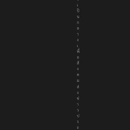
เ
ป็
น
ก
ล
า
ง
เ
พื่
อ
สั
ง
ค
ม
ส่
ง
ข่
า
ว
ป
ร
ะ