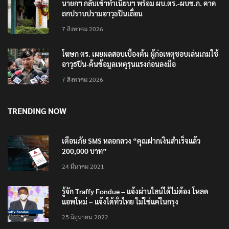
นายกฯ กลับเข้าทำเนียบฯ พร้อม ผบ.ตร.-ผบช.ก. คาด
ถกปราบปรามอาวุธปืนเถื่อน
7 สิงหาคม 2026
โฆษก ตร. เผยผลสอบเบื้องต้น ผู้ก่อเหตุชอบเล่นเกมใช้
อาวุธปืน-ค้นข้อมูลเหตุรุนแรงก่อนลงมือ
7 สิงหาคม 2026
TRENDING NOW
เตือนภัย SMS หลอกลวง “คุณฝากเงินสำเร็จแล้ว
200,000 บาท”
24 มีนาคม 2021
รู้จัก Traffy Fondue – แจ้งผ่านไลน์ได้ไม่ต้อง โหลด
แอพใหม่ – แจ้งได้ทั่วไทย ไม่ใช่แค่ในกรุง
25 มิถุนายน 2022