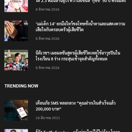
ได้ 2.3 หมื่นล้านยูโร คว้าไลเซนส์ ‘กุชชี่’ 50 ปี พร้อมส่ง
4 แบรนด์ใหม่บุกตลาดไทย
8 สิงหาคม 2026
‘แม่เด็ก 14’ ยกมือไหว้ขอโทษทั้งน้ำตาและแสดงความ
เสียใจกับครอบครัวผู้เสียชีวิต
8 สิงหาคม 2026
นิติเวชฯ เผยผลชันสูตรผู้เสียชีวิตเหตุใช้อาวุธปืนใน
โรงเรียน 8 ร่าง กระสุนเข้าจุดสำคัญทั้งหมด
8 สิงหาคม 2026
TRENDING NOW
เตือนภัย SMS หลอกลวง “คุณฝากเงินสำเร็จแล้ว
200,000 บาท”
24 มีนาคม 2021
รู้จัก Traffy Fondue – แจ้งผ่านไลน์ได้ไม่ต้อง โหลด