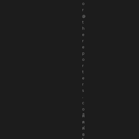
o
r
@
t
h
e
r
e
p
o
r
t
e
r
s
.
c
o
ติ
ด
ต่
อ