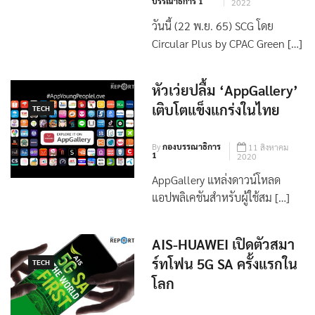
บรรณาธิการ 1
2022
วันนี้ (22 พ.ย. 65) SCG โดย
Circular Plus by CPAC Green […]
หัวเว่ยปลื้ม ‘AppGallery’
เติบโตแข็งแกร่งในไทย
TECH
By
กองบรรณาธิการ
11 สิงหาคม
1
2020
AppGallery แหล่งดาวน์โหลด
แอปพลิเคชันสำหรับผู้ใช้สม […]
AIS-HUAWEI เปิดตัวสมา
ร์ทโฟน 5G SA ครั้งแรกใน
TECH
โลก