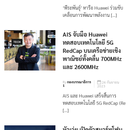
‘พีระพันธุ์’ หารือ Huawei ร่วมขับ
เคลื่อนการพัฒนาพลังงาน […]
AIS จับมือ Huawei
ทดสอบเทคโนโลยี 5G
TECH
RedCap บนเครือข่ายเชิง
พาณิชย์ทั้งคลื่น 700MHz
และ 2600MHz
By
กองบรรณาธิการ
26 กันยายน
1
2023
AIS และ Huawei เสร็จสิ้นการ
ทดสอบเทคโนโลยี 5G RedCap (Re
[…]
หัวเว่ย เปิดตัวสมาร์ทโฟน