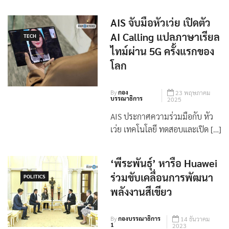
AIS จับมือหัวเว่ย เปิดตัว
AI Calling แปลภาษาเรียล
TECH
ไทม์ผ่าน 5G ครั้งแรกของ
โลก
By
กอง
23 พฤษภาคม
บรรณาธิการ
2025
AIS ประกาศความร่วมมือกับ หัว
เว่ย เทคโนโลยี ทดสอบและเปิด […]
‘พีระพันธุ์’ หารือ Huawei
ร่วมขับเคลื่อนการพัฒนา
POLITICS
พลังงานสีเขียว
By
กองบรรณาธิการ
14 ธันวาคม
1
2023