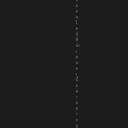
อ
อ
น
ไ
ล
น์
ที่
นำ
เ
ส
น
อ
เ
นื้
อ
ห
า
อ
ย่
า
ง
ถู