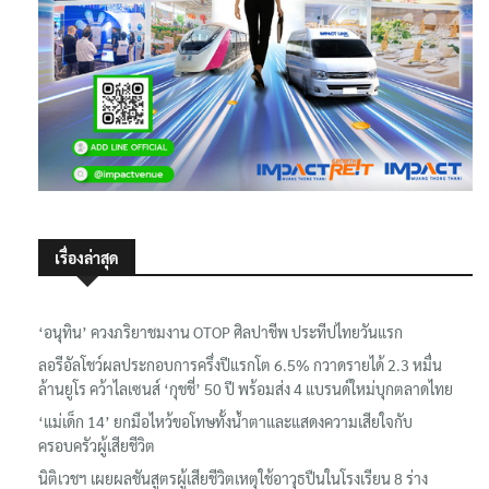
เรื่องล่าสุด
‘อนุทิน’ ควงภริยาชมงาน OTOP ศิลปาชีพ ประทีปไทยวันแรก
ลอรีอัลโชว์ผลประกอบการครึ่งปีแรกโต 6.5% กวาดรายได้ 2.3 หมื่น
ล้านยูโร คว้าไลเซนส์ ‘กุชชี่’ 50 ปี พร้อมส่ง 4 แบรนด์ใหม่บุกตลาดไทย
‘แม่เด็ก 14’ ยกมือไหว้ขอโทษทั้งน้ำตาและแสดงความเสียใจกับ
ครอบครัวผู้เสียชีวิต
นิติเวชฯ เผยผลชันสูตรผู้เสียชีวิตเหตุใช้อาวุธปืนในโรงเรียน 8 ร่าง