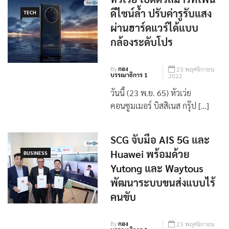
ดีไซน์ล้ำ ปรับค่ารูรับแสง
TECH
ผ่านฮาร์ดแวร์ได้แบบ
กล้องระดับโปร
By
กอง
23 พฤศจิกายน
บรรณาธิการ 1
2022
วันนี้ (23 พ.ย. 65) หัวเว่ย
คอนซูมเมอร์ บิสสิเนส กรุ๊ป […]
SCG จับมือ AIS 5G และ
Huawei พร้อมด้วย
BUSINESS
Yutong และ Waytous
พัฒนาระบบขนส่งแบบไร้
คนขับ
By
กอง
23 พฤศจิกายน