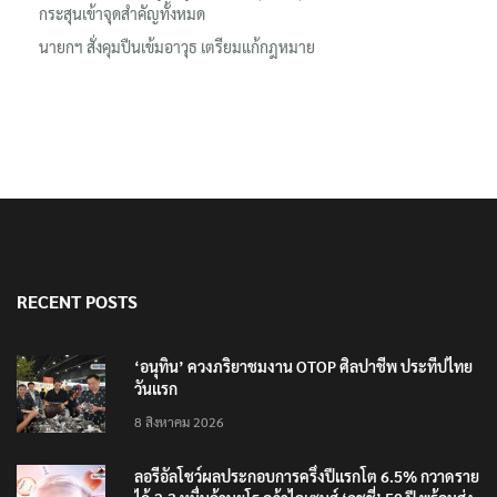
กระสุนเข้าจุดสำคัญทั้งหมด
นายกฯ สั่งคุมปืนเข้มอาวุธ เตรียมแก้กฎหมาย
RECENT POSTS
‘อนุทิน’ ควงภริยาชมงาน OTOP ศิลปาชีพ ประทีปไทย
วันแรก
8 สิงหาคม 2026
ลอรีอัลโชว์ผลประกอบการครึ่งปีแรกโต 6.5% กวาดราย