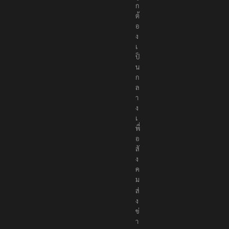
ก
ต้
อ
ง
เ
ป็
น
ก
ล
า
ง
เ
พื่
อ
สั
ง
ค
ม
ส่
ง
ข่
า