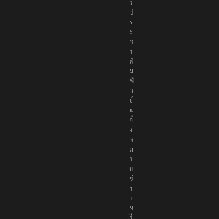
ว
ป
ร
ะ
ช
า
สั
ม
พั
น
ธ์
แ
จ้
ง
ห
ม
า
ย
ข่
า
ว
ห
รื