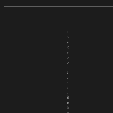
T
h
e
R
e
p
o
r
t
e
r
s
เ
ป็
น
สื่
อ