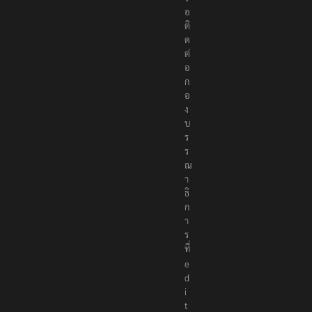
อ
ติ
ด
ต่
อ
ก
อ
ง
บ
ร
ร
ณ
า
ธิ
ก
า
ร
ที่
e
d
i
t