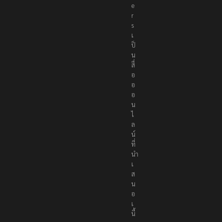
t
e
r
s
เ
ป็
น
สื่
อ
อ
อ
น
ไ
ล
น์
ที่
นำ
เ
ส
น
อ
เ