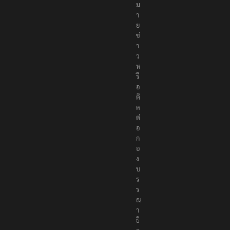
ห
ม
า
ย
ข่
า
ว
ห
รื
อ
ติ
ด
ต่
อ
ก
อ
ง
บ
ร
ร
ณ
า