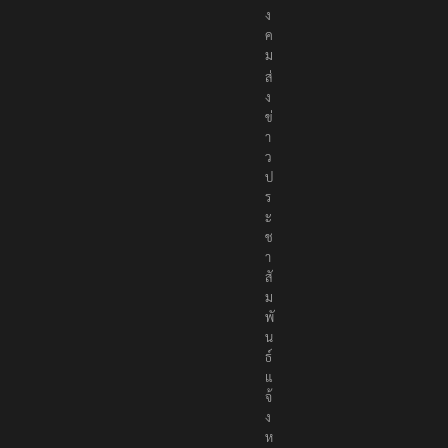
สั
ง
ค
ม
ส่
ง
ข่
า
ว
ป
ร
ะ
ช
า
สั
ม
พั
น
ธ์
แ
จ้
ง