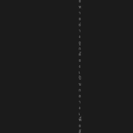
นื้
อ
ห
า
อ
ย่
า
ง
ถู
ก
ต้
อ
ง
เ
ป็
น
ก
ล
า
ง
เ
พื่
อ