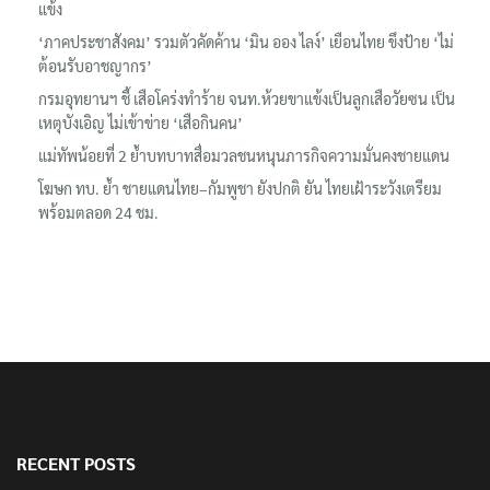
รมว.ทส. ให้กำลังใจทีมติดตามเสือโคร่งทำร้ายเจ้าหน้าที่เขตฯห้วยขา
แข้ง
‘ภาคประชาสังคม’ รวมตัวคัดค้าน ‘มิน ออง ไลง์’ เยือนไทย ขึงป้าย ‘ไม่
ต้อนรับอาชญากร’
กรมอุทยานฯ ชี้ เสือโคร่งทำร้าย จนท.ห้วยขาแข้งเป็นลูกเสือวัยซน เป็น
เหตุบังเอิญ ไม่เข้าข่าย ‘เสือกินคน’
แม่ทัพน้อยที่ 2 ย้ำบทบาทสื่อมวลชนหนุนภารกิจความมั่นคงชายแดน
โฆษก ทบ. ย้ำ ชายแดนไทย–กัมพูชา ยังปกติ ยัน ไทยเฝ้าระวังเตรียม
พร้อมตลอด 24 ชม.
RECENT POSTS