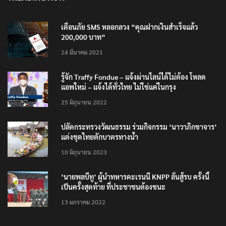
TRENDING NOW
เตือนภัย SMS หลอกลวง “คุณฝากเงินสำเร็จแล้ว
200,000 บาท”
24 มีนาคม 2021
รู้จัก Traffy Fondue – แจ้งผ่านไลน์ได้ไม่ต้อง โหลด
แอพใหม่ – แจ้งได้ทั่วไทย ไม่ใช่แค่ในกรุง
25 มิถุนายน 2022
ปลัดกระทรวงวัฒนธรรม ร่วมกิจกรรม ‘นาวาภิกขาจาร’
แต่งชุดไทยตักบาตรทางน้ำ
10 มิถุนายน 2023
‘นายพลบีทู’ ผู้นำทหารคะเรนนี KNPP ลั่นสู้รบ ครั้งนี้
เป็นครั้งสุดท้าย ที่ประชาชนต้องชนะ
13 มกราคม 2022