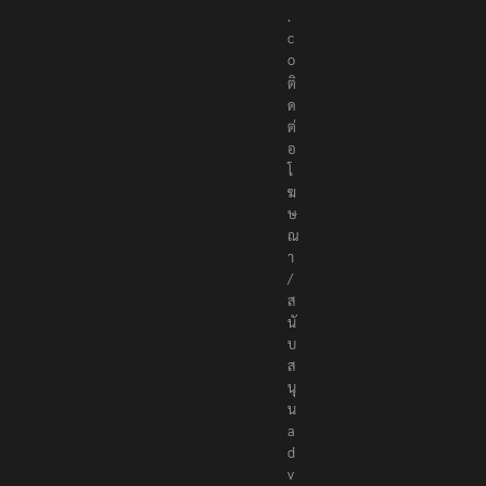
s
.
c
o
ติ
ด
ต่
อ
โ
ฆ
ษ
ณ
า
/
ส
นั
บ
ส
นุ
น
a
d