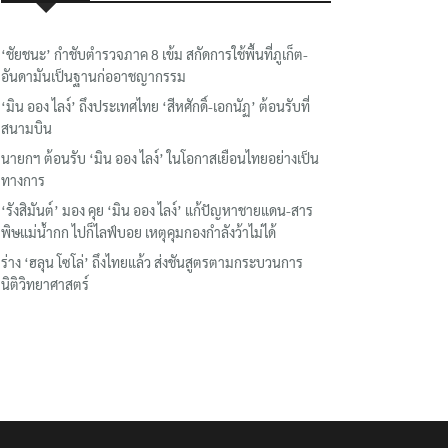
‘ชัยชนะ’ กำชับตำรวจภาค 8 เข้ม สกัดการใช้พื้นที่ภูเก็ต-
อันดามันเป็นฐานก่ออาชญากรรม
‘มิน ออง ไลง์’ ถึงประเทศไทย ‘สีหศักดิ์-เอกนัฏ’ ต้อนรับที่
สนามบิน
นายกฯ ต้อนรับ ‘มิน ออง ไลง์’ ในโอกาสเยือนไทยอย่างเป็น
ทางการ
‘รังสิมันต์’ มอง คุย ‘มิน ออง ไลง์’ แก้ปัญหาชายแดน-สาร
พิษแม่น้ำกก ไปก็ไลฟ์บอย เหตุคุมกองกำลังว้าไม่ได้
ร่าง ‘ฮลุน โซโล่’ ถึงไทยแล้ว ส่งชันสูตรตามกระบวนการ
นิติวิทยาศาสตร์