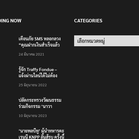
DING NOW
CATEGORIES
เตือนภัย SMS หลอกลวง
Categories
“คุณฝากเงินสำเร็จแล้ว
200,000 บาท”
24 มีนาคม 2021
รู้จัก Traffy Fondue –
แจ้งผ่านไลน์ได้ไม่ต้อง
โหลดแอพใหม่ – แจ้งได้
25 มิถุนายน 2022
ทั่วไทย ไม่ใช่แค่ในกรุง
ปลัดกระทรวงวัฒนธรรม
ร่วมกิจกรรม ‘นาวา
ภิกขาจาร’ แต่งชุดไทย
10 มิถุนายน 2023
ตักบาตรทางน้ำ
‘นายพลบีทู’ ผู้นำทหารคะ
เรนนี KNPP ลั่นสู้รบ ครั้งนี้