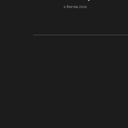
ชายแดน-สารพิษแม่น้ำกก
6 สิงหาคม 2026
ไปก็ไลฟ์บอย เหตุคุมกอง
กำลังว้าไม่ได้