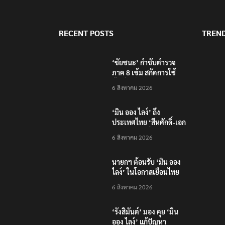
RECENT POSTS
TREN
‘ชัยชนะ’ กำชับตำรวจ
ภาค 8 เข้ม สกัดการใช้
พื้นที่ภูเก็ต-อันดามันเป็น
6 สิงหาคม 2026
ฐานก่ออาชญากรรม
‘มิน ออง ไลง์’ ถึง
ประเทศไทย ‘สีหศักดิ์-เอก
นัฏ’ ต้อนรับที่สนามบิน
6 สิงหาคม 2026
นายกฯ ต้อนรับ ‘มิน ออง
ไลง์’ ในโอกาสเยือนไทย
อย่างเป็นทางการ
6 สิงหาคม 2026
‘รังสิมันต์’ มอง คุย ‘มิน
ออง ไลง์’ แก้ปัญหา