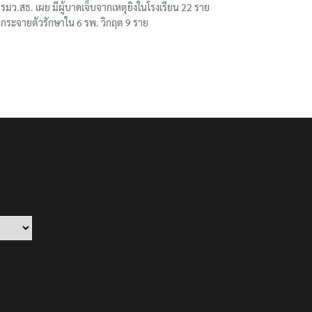
รมว.สธ. เผย มีผู้บาดเจ็บจากเหตุยิงในโรงเรียน 22 ราย
กระจายตัวรักษาใน 6 รพ. วิกฤต 9 ราย