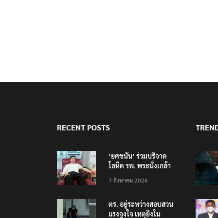
RECENT POSTS
TREN
‘ยศชนัน’ ร่วมบริจาค
โลหิต รพ. พระนั่งเกล้า
ช่วยเหยื่อเหตุ รร.
7 สิงหาคม 2026
เทพศิรินทร์ นนทบุรี
ตร. อยู่ระหว่างสอบสวน
แรงจูงใจ เหตุยิงใน