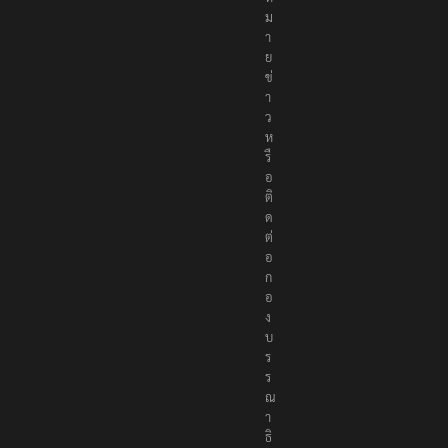
ง
ห
ม
า
ย
ข่
า
ว
ห
รื
อ
ติ
ด
ต่
อ
ก
อ
ง
บ
ร
ร
ณ