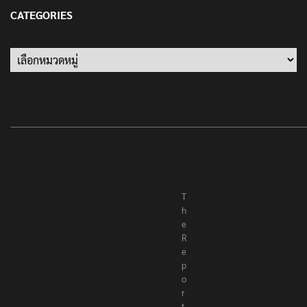
13 มกราคม 2022
CATEGORIES
Categories
T
h
e
R
e
p