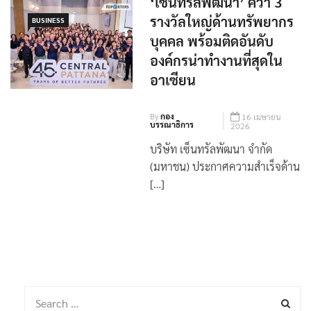
‘เซ็นทรัลพัฒนา’ คว้า 3
รางวัลใหญ่ด้านทรัพยากร
BUSINESS
บุคคล พร้อมติดอันดับ
องค์กรน่าทำงานที่สุดใน
อาเซียน
By
กอง
16 เมษายน
บรรณาธิการ
2026
บริษัท เซ็นทรัลพัฒนา จำกัด
(มหาชน) ประกาศความสำเร็จด้าน
[…]