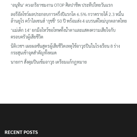
‘อนุทิน’ ควงภริยาชมงาน OTOP ศิลปาชีพ ประทีปไทยวันแรก
ลอรีอัลโชว์ผลประกอบการครึ่งปีแรกโต 6.5% กวาดรายได้ 2.3 หมื่น
ล้านยูโร คว้าไลเซนส์ ‘กุชชี่’ 50 ปี พร้อมส่ง 4 แบรนด์ใหม่บุกตลาดไทย
‘แม่เด็ก 14’ ยกมือไหว้ขอโทษทั้งน้ำตาและแสดงความเสียใจกับ
ครอบครัวผู้เสียชีวิต
นิติเวชฯ เผยผลชันสูตรผู้เสียชีวิตเหตุใช้อาวุธปืนในโรงเรียน 8 ร่าง
กระสุนเข้าจุดสำคัญทั้งหมด
นายกฯ สั่งคุมปืนเข้มอาวุธ เตรียมแก้กฎหมาย