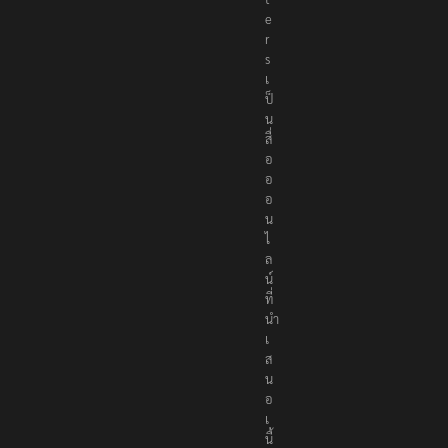
o
r
t
e
r
s
เ
ป็
น
สื่
อ
อ
อ
น
ไ
ล
น์
ที่
นำ
เ
ส
น
อ