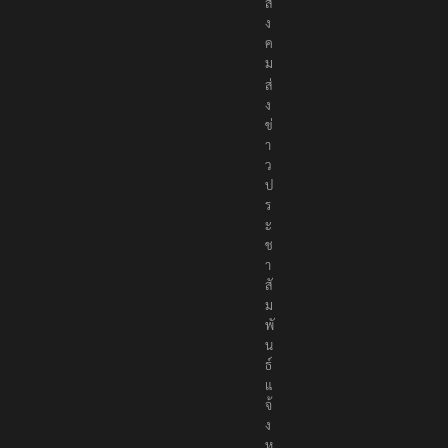
พื่
อ
สั
ง
ค
ม
ส่
ง
ข่
า
ว
ป
ร
ะ
ช
า
สั
ม
พั
น
ธ์
แ
จ้