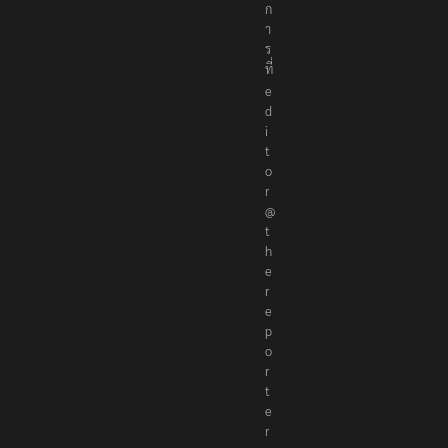
า
ธิ
ก
า
ร
ที่
e
d
i
t
o
r
@
t
h
e
r
e
p
o
r
t