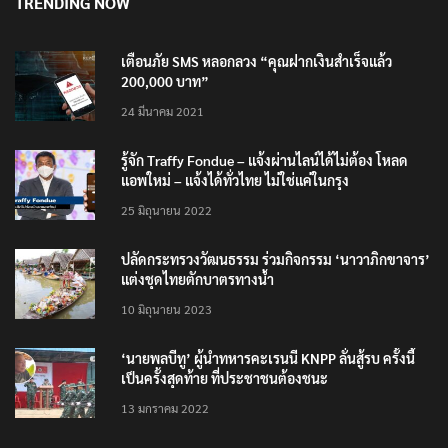
TRENDING NOW
เตือนภัย SMS หลอกลวง “คุณฝากเงินสำเร็จแล้ว
200,000 บาท”
24 มีนาคม 2021
รู้จัก Traffy Fondue – แจ้งผ่านไลน์ได้ไม่ต้อง โหลด
แอพใหม่ – แจ้งได้ทั่วไทย ไม่ใช่แค่ในกรุง
25 มิถุนายน 2022
ปลัดกระทรวงวัฒนธรรม ร่วมกิจกรรม ‘นาวาภิกขาจาร’
แต่งชุดไทยตักบาตรทางน้ำ
10 มิถุนายน 2023
‘นายพลบีทู’ ผู้นำทหารคะเรนนี KNPP ลั่นสู้รบ ครั้งนี้
เป็นครั้งสุดท้าย ที่ประชาชนต้องชนะ