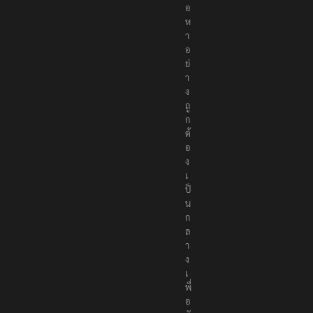
เ
นื้
อ
ห
า
อ
ย่
า
ง
ถู
ก
ต้
อ
ง
เ
ป็
น
ก
ล
า
ง
เ