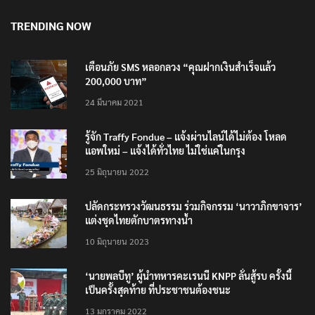
TRENDING NOW
เตือนภัย SMS หลอกลวง “คุณฝากเงินสำเร็จแล้ว
200,000 บาท”
24 มีนาคม 2021
รู้จัก Traffy Fondue – แจ้งผ่านไลน์ได้ไม่ต้อง โหลด
แอพใหม่ – แจ้งได้ทั่วไทย ไม่ใช่แค่ในกรุง
25 มิถุนายน 2022
ปลัดกระทรวงวัฒนธรรม ร่วมกิจกรรม ‘นาวาภิกขาจาร’
แต่งชุดไทยตักบาตรทางน้ำ
10 มิถุนายน 2023
‘นายพลบีทู’ ผู้นำทหารคะเรนนี KNPP ลั่นสู้รบ ครั้งนี้
เป็นครั้งสุดท้าย ที่ประชาชนต้องชนะ
13 มกราคม 2022