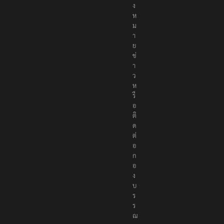
ง
ห
ม
า
ย
ข่
า
ว
ห
รื
อ
ติ
ด
ต่
อ
ก
อ
ง
บ
ร
ร
ณ