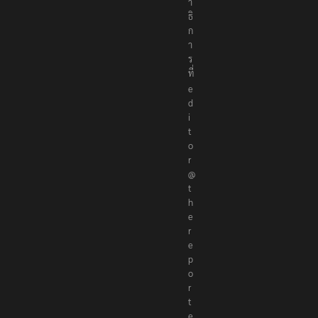
า
ธิ
ก
า
ร
ที่
e
d
i
t
o
r
@
t
h
e
r
e
p
o
r
t
e