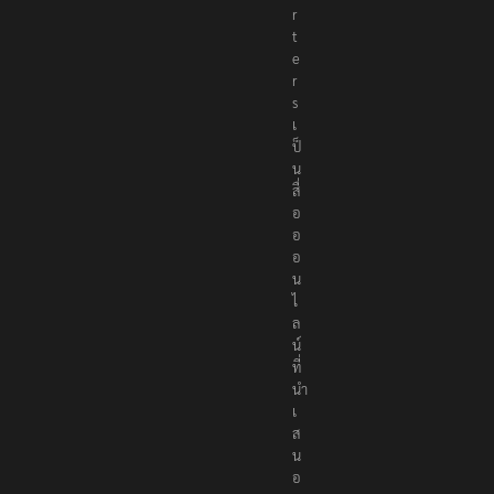
r
t
e
r
s
เ
ป็
น
สื่
อ
อ
อ
น
ไ
ล
น์
ที่
นำ
เ
ส
น
อ