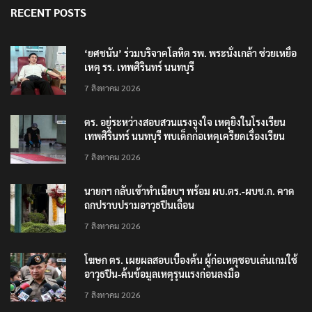
RECENT POSTS
‘ยศชนัน’ ร่วมบริจาคโลหิต รพ. พระนั่งเกล้า ช่วยเหยื่อ
เหตุ รร. เทพศิรินทร์ นนทบุรี
7 สิงหาคม 2026
ตร. อยู่ระหว่างสอบสวนแรงจูงใจ เหตุยิงในโรงเรียน
เทพศิรินทร์ นนทบุรี พบเด็กก่อเหตุเครียดเรื่องเรียน
7 สิงหาคม 2026
นายกฯ กลับเข้าทำเนียบฯ พร้อม ผบ.ตร.-ผบช.ก. คาด
ถกปราบปรามอาวุธปืนเถื่อน
7 สิงหาคม 2026
โฆษก ตร. เผยผลสอบเบื้องต้น ผู้ก่อเหตุชอบเล่นเกมใช้
อาวุธปืน-ค้นข้อมูลเหตุรุนแรงก่อนลงมือ
7 สิงหาคม 2026