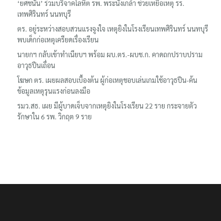
‘ยศชนัน’ ร่วมบริจาคโลหิต รพ. พระนั่งเกล้า ช่วยเหยื่อเหตุ รร.
เทพศิรินทร์ นนทบุรี
ตร. อยู่ระหว่างสอบสวนแรงจูงใจ เหตุยิงในโรงเรียนเทพศิรินทร์ นนทบุรี
พบเด็กก่อเหตุเครียดเรื่องเรียน
นายกฯ กลับเข้าทำเนียบฯ พร้อม ผบ.ตร.-ผบช.ก. คาดถกปราบปราม
อาวุธปืนเถื่อน
โฆษก ตร. เผยผลสอบเบื้องต้น ผู้ก่อเหตุชอบเล่นเกมใช้อาวุธปืน-ค้น
ข้อมูลเหตุรุนแรงก่อนลงมือ
รมว.สธ. เผย มีผู้บาดเจ็บจากเหตุยิงในโรงเรียน 22 ราย กระจายตัว
รักษาใน 6 รพ. วิกฤต 9 ราย