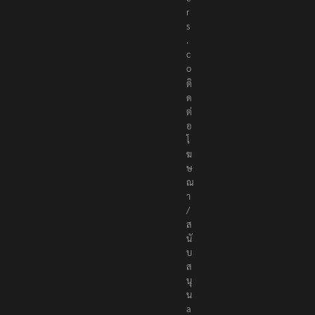
r
s
.
c
o
ติ
ด
ต่
อ
โ
ฆ
ษ
ณ
า
/
ส
นั
บ
ส
นุ
น
a