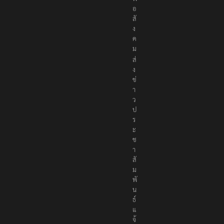
อ
สั
ง
ค
ม
ส่
ง
ข่
า
ว
ป
ร
ะ
ช
า
สั
ม
พั
น
ธ์
แ
จ้