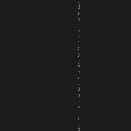
เ
นื้
อ
ห
า
อ
ย่
า
ง
ถู
ก
ต้
อ
ง
เ
ป็
น
ก
ล
า
ง
เ
พื่