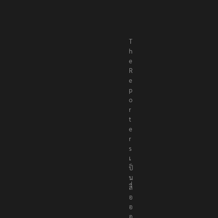
T
h
e
R
e
p
o
r
t
e
r
s
เ
ป็
น
สื่
อ
อ