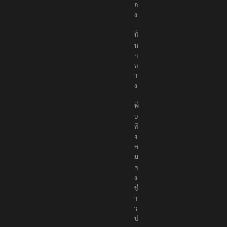
ต้
อ
ง
เ
ป็
น
ก
ล
า
ง
เ
พื่
อ
สั
ง
ค
ม
ส่
ง
ข่
า
ว