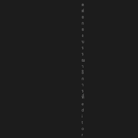
ติ
ด
ต่
อ
ก
อ
ง
บ
ร
ร
ณ
า
ธิ
ก
า
ร
ที่
e
d
i
t
o