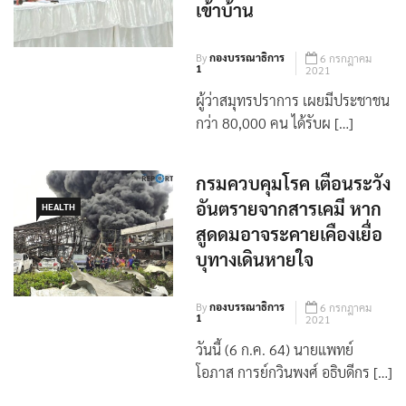
อาศัยอยู่ในรัศมี 5 กม.กลับ
เข้าบ้าน
By
กองบรรณาธิการ
6 กรกฎาคม
1
2021
ผู้ว่าสมุทรปราการ​ เผยมีประชาชน​
กว่า 80,000 คน​ ได้รับผ […]
กรมควบคุมโรค เตือนระวัง
อันตรายจากสารเคมี หาก
HEALTH
สูดดมอาจระคายเคืองเยื่อ
บุทางเดินหายใจ
By
กองบรรณาธิการ
6 กรกฎาคม
1
2021
วันนี้ (6 ก.ค. 64) นายแพทย์
โอภาส การย์กวินพงศ์ อธิบดีกร […]