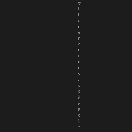
r
@
t
h
e
r
e
p
o
r
t
e
r
s
.
c
o
ติ
ด
ต่
อ
โ