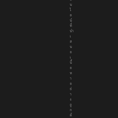
อ
น
ไ
ล
น์
ที่
นำ
เ
ส
น
อ
เ
นื้
อ
ห
า
อ
ย่
า
ง
ถู
ก