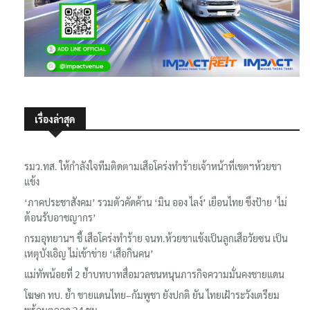
เรื่องล่าสุด
รมว.ทส. ให้กำลังใจทีมติดตามเสือโคร่งทำร้ายเจ้าหน้าที่เขตฯห้วยขา
แข้ง
‘ภาคประชาสังคม’ รวมตัวคัดค้าน ‘มิน ออง ไลง์’ เยือนไทย ขึงป้าย ‘ไม่
ต้อนรับอาชญากร’
กรมอุทยานฯ ชี้ เสือโคร่งทำร้าย จนท.ห้วยขาแข้งเป็นลูกเสือวัยซน เป็น
เหตุบังเอิญ ไม่เข้าข่าย ‘เสือกินคน’
แม่ทัพน้อยที่ 2 ย้ำบทบาทสื่อมวลชนหนุนภารกิจความมั่นคงชายแดน
โฆษก ทบ. ย้ำ ชายแดนไทย–กัมพูชา ยังปกติ ยัน ไทยเฝ้าระวังเตรียม