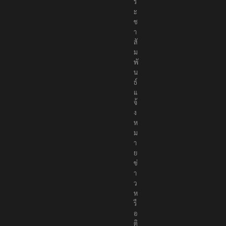
ป
ร
ะ
ช
า
สั
ม
พั
น
ธ์
แ
จ้
ง
ห
ม
า
ย
ข่
า
ว
ห
รื
อ