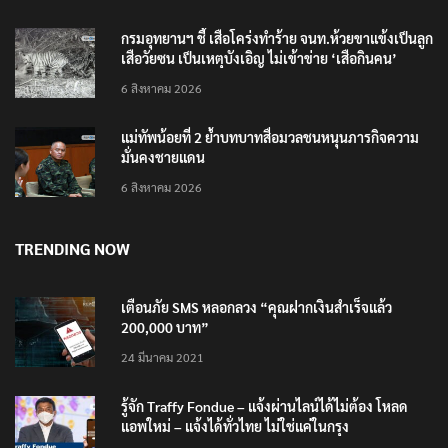
6 สิงหาคม 2026
กรมอุทยานฯ ชี้ เสือโคร่งทำร้าย จนท.ห้วยขาแข้งเป็นลูก
เสือวัยซน เป็นเหตุบังเอิญ ไม่เข้าข่าย ‘เสือกินคน’
6 สิงหาคม 2026
แม่ทัพน้อยที่ 2 ย้ำบทบาทสื่อมวลชนหนุนภารกิจความ
มั่นคงชายแดน
6 สิงหาคม 2026
TRENDING NOW
เตือนภัย SMS หลอกลวง “คุณฝากเงินสำเร็จแล้ว
200,000 บาท”
24 มีนาคม 2021
รู้จัก Traffy Fondue – แจ้งผ่านไลน์ได้ไม่ต้อง โหลด
แอพใหม่ – แจ้งได้ทั่วไทย ไม่ใช่แค่ในกรุง