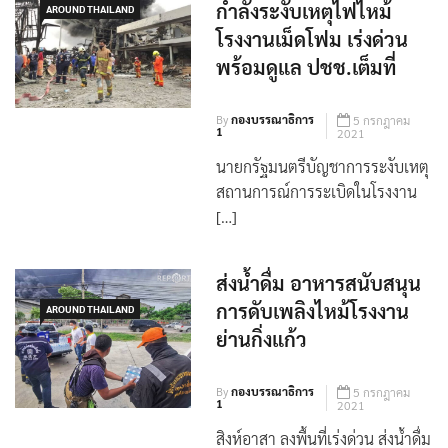
นายกฯ สั่งระดมสรรพ
กำลังระงับเหตุไฟไหม้
AROUND THAILAND
โรงงานเม็ดโฟม เร่งด่วน
พร้อมดูแล ปชช.เต็มที่
By
กองบรรณาธิการ
5 กรกฎาคม
1
2021
นายกรัฐมนตรีบัญชาการระงับเหตุ
สถานการณ์การระเบิดในโรงงาน
[…]
ส่งน้ำดื่ม อาหารสนับสนุน
การดับเพลิงไหม้โรงงาน
AROUND THAILAND
ย่านกิ่งแก้ว
By
กองบรรณาธิการ
5 กรกฎาคม
1
2021