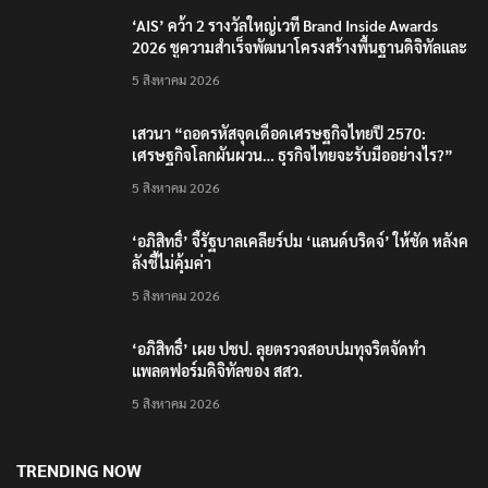
‘AIS’ คว้า 2 รางวัลใหญ่เวที Brand Inside Awards
2026 ชูความสำเร็จพัฒนาโครงสร้างพื้นฐานดิจิทัลและ
บุคลากรยุค AI
5 สิงหาคม 2026
เสวนา “ถอดรหัสจุดเดือดเศรษฐกิจไทยปี 2570:
เศรษฐกิจโลกผันผวน… ธุรกิจไทยจะรับมืออย่างไร?”
5 สิงหาคม 2026
‘อภิสิทธิ์’ จี้รัฐบาลเคลียร์ปม ‘แลนด์บริดจ์’ ให้ชัด หลังค
ลังชี้ไม่คุ้มค่า
5 สิงหาคม 2026
‘อภิสิทธิ์’ เผย ปชป. ลุยตรวจสอบปมทุจริตจัดทำ
แพลตฟอร์มดิจิทัลของ สสว.
5 สิงหาคม 2026
TRENDING NOW