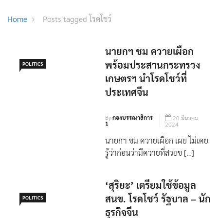
Home
Posts tagged โรดโชว์
นายกฯ ชม ควายเผือก
พร้อมประสานกระทรวง
POLITICS
เกษตรฯ นำโรดโชว์ที่
ประเทศจีน
By
กองบรรณาธิการ
20 มีนาคม
1
2024
นายกฯ ชม ควายเผือก เผย ไม่เคย
รู้ว่าก่อนว่ามีควายที่สวยข […]
‘สุริยะ’ เตรียมใช้ข้อมูล
สนข. โรดโชว์ รัฐบาล – นัก
POLITICS
ธุรกิจจีน