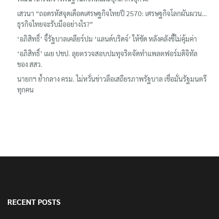
เสวนา “ถอดรหัสจุดเดือดเศรษฐกิจไทยปี 2570: เศรษฐกิจโลกผันผวน…
ธุรกิจไทยจะรับมืออย่างไร?”
‘อภิสิทธิ์’ จี้รัฐบาลเคลียร์ปม ‘แลนด์บริดจ์’ ให้ชัด หลังคลังชี้ไม่คุ้มค่า
‘อภิสิทธิ์’ เผย ปชป. ลุยตรวจสอบปมทุจริตจัดทำแพลตฟอร์มดิจิทัล
ของ สสว.
นายกฯ ย้ำกลาง ครม. ไม่หวั่นข่าวลือเสถียรภาพรัฐบาล เชื่อมั่นรัฐมนตรี
ทุกคน
RECENT POSTS