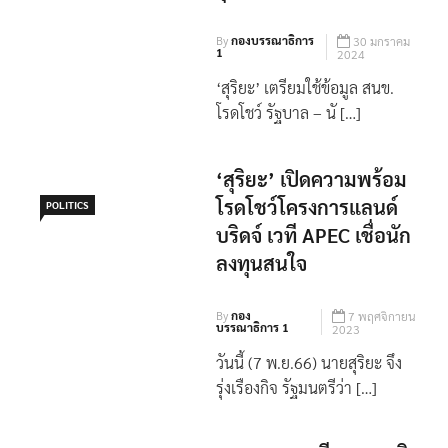
By
กองบรรณาธิการ
30 มกราคม
1
2024
‘สุริยะ’ เตรียมใช้ข้อมูล สนข.
โรดโชว์ รัฐบาล – นั […]
‘สุริยะ’ เปิดความพร้อม
โรดโชว์โครงการแลนด์
POLITICS
บริดจ์ เวที APEC เชื่อนัก
ลงทุนสนใจ
By
กอง
7 พฤศจิกายน
บรรณาธิการ 1
2023
วันนี้ (7 พ.ย.66) นายสุริยะ จึง
รุ่งเรืองกิจ รัฐมนตรีว่า […]