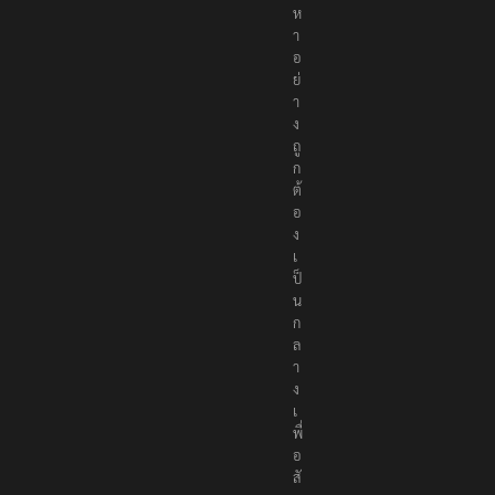
ห
า
อ
ย่
า
ง
ถู
ก
ต้
อ
ง
เ
ป็
น
ก
ล
า
ง
เ
พื่
อ
สั