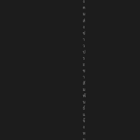
ง
ค
ม
ส่
ง
ข่
า
ว
ป
ร
ะ
ช
า
สั
ม
พั
น
ธ์
แ
จ้
ง
ห
ม