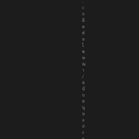
.
c
o
ติ
ด
ต่
อ
โ
ฆ
ษ
ณ
า
/
ส
นั
บ
ส
นุ
น
a
d
v
e