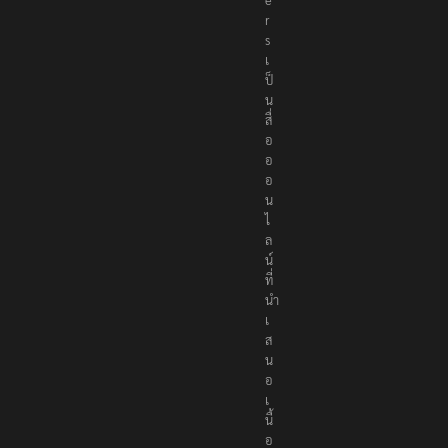
r
s
เ
ป็
น
สื่
อ
อ
อ
น
ไ
ล
น์
ที่
นำ
เ
ส
น
อ
เ
นื้
อ