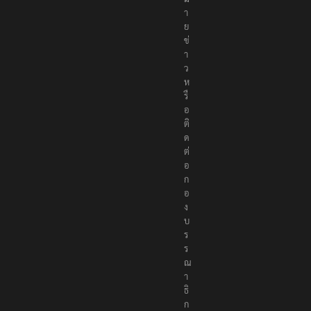
า
ย
ข่
า
ว
ห
รื
อ
ติ
ด
ต่
อ
ก
อ
ง
บ
ร
ร
ณ
า
ธิ
ก