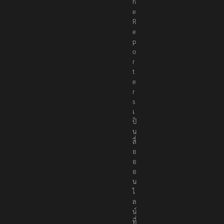
T
h
e
R
e
p
o
r
t
e
r
s
เ
ป็
น
สื่
อ
อ
อ
น
ไ
ล
น์