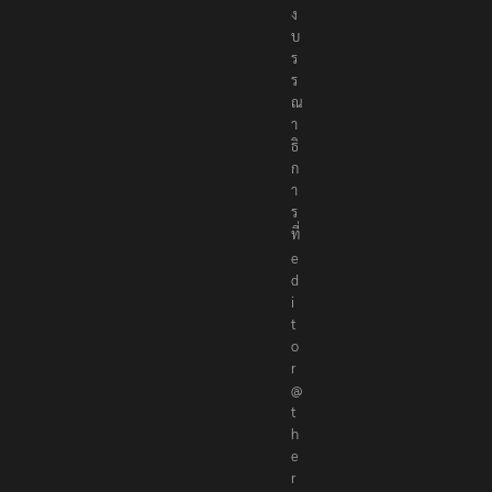
อ
ง
บ
ร
ร
ณ
า
ธิ
ก
า
ร
ที่
e
d
i
t
o
r
@
t
h
e