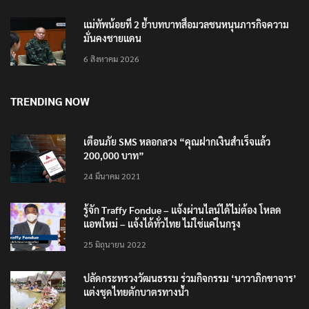
6 สิงหาคม 2026
แม่ทัพน้อยที่ 2 ย้ำบทบาทสื่อมวลชนหนุนภารกิจความ
มั่นคงชายแดน
6 สิงหาคม 2026
TRENDING NOW
เตือนภัย SMS หลอกลวง “คุณฝากเงินสำเร็จแล้ว
200,000 บาท”
24 มีนาคม 2021
รู้จัก Traffy Fondue – แจ้งผ่านไลน์ได้ไม่ต้อง โหลด
แอพใหม่ – แจ้งได้ทั่วไทย ไม่ใช่แค่ในกรุง
25 มิถุนายน 2022
ปลัดกระทรวงวัฒนธรรม ร่วมกิจกรรม ‘นาวาภิกขาจาร’
แต่งชุดไทยตักบาตรทางน้ำ