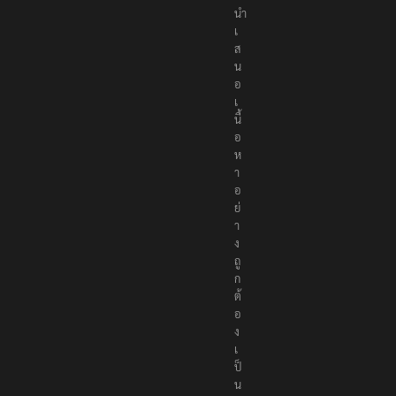
ที่
นำ
เ
ส
น
อ
เ
นื้
อ
ห
า
อ
ย่
า
ง
ถู
ก
ต้
อ
ง
เ
ป็