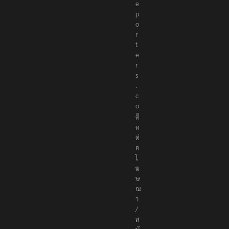
r
e
p
o
r
t
e
r
s
.
c
o
ติ
ด
ต่
อ
โ
ฆ
ษ
ณ
า
/