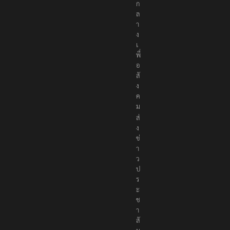
น
ก
ล
า
ง
เ
พื่
อ
สั
ง
ค
ม
ส่
ง
ข่
า
ว
ป
ร
ะ
ช
า