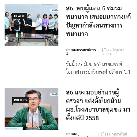
สธ. พบผู้แทน 5 ชมรม
พยาบาล เสนอแนวทางแก้
HEALTH
ปัญหากำลังคนทางการ
พยาบาล
By
กองบรรณาธิการ
27 มิถุนายน
1
2023
วันนี้ (27 มิ.ย. 66) นายแพทย์
โอภาส การย์กวินพงศ์ ปลัดกร […]
สธ.แจง มอบอำนาจผู้
ตรวจฯ แต่งตั้งโยกย้าย
POLITICS
ผอ.โรงพยาบาลชุมชน มา
ตั้งแต่ปี 2558