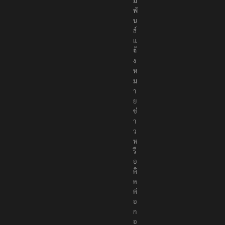
สั
ม
พั
น
ธ์
แ
จ้
ง
ห
ม
า
ย
ข่
า
ว
ห
รื
อ
ติ
ด
ต่
อ
ก