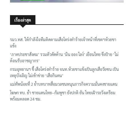
เรื่องล่าสุด
รมว.ทส. ให้กำลังใจทีมติดตามเสือโคร่งทำร้ายเจ้าหน้าที่เขตฯห้วยขา
แข้ง
‘ภาคประชาสังคม’ รวมตัวคัดค้าน ‘มิน ออง ไลง์’ เยือนไทย ขึงป้าย ‘ไม่
ต้อนรับอาชญากร’
กรมอุทยานฯ ชี้ เสือโคร่งทำร้าย จนท.ห้วยขาแข้งเป็นลูกเสือวัยซน เป็น
เหตุบังเอิญ ไม่เข้าข่าย ‘เสือกินคน’
แม่ทัพน้อยที่ 2 ย้ำบทบาทสื่อมวลชนหนุนภารกิจความมั่นคงชายแดน
โฆษก ทบ. ย้ำ ชายแดนไทย–กัมพูชา ยังปกติ ยัน ไทยเฝ้าระวังเตรียม
พร้อมตลอด 24 ชม.