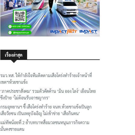
เรื่องล่าสุด
รมว.ทส. ให้กำลังใจทีมติดตามเสือโคร่งทำร้ายเจ้าหน้าที่
เขตฯห้วยขาแข้ง
‘ภาคประชาสังคม’ รวมตัวคัดค้าน ‘มิน ออง ไลง์’ เยือนไทย
ขึงป้าย ‘ไม่ต้อนรับอาชญากร’
กรมอุทยานฯ ชี้ เสือโคร่งทำร้าย จนท.ห้วยขาแข้งเป็นลูก
เสือวัยซน เป็นเหตุบังเอิญ ไม่เข้าข่าย ‘เสือกินคน’
แม่ทัพน้อยที่ 2 ย้ำบทบาทสื่อมวลชนหนุนภารกิจความ
มั่นคงชายแดน