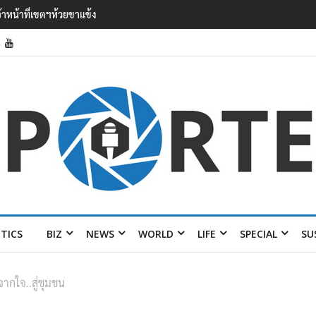
 ออง ไลง์’ เยือนไทย ขึงป้าย ‘ไม่
ITICS
BIZ
NEWS
WORLD
LIFE
SPECIAL
SU
กใจ..สู่ชุมชน