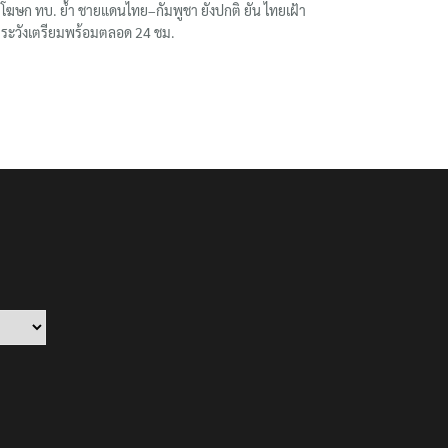
โฆษก ทบ. ย้ำ ชายแดนไทย–กัมพูชา ยังปกติ ยัน ไทยเฝ้า
ระวังเตรียมพร้อมตลอด 24 ชม.