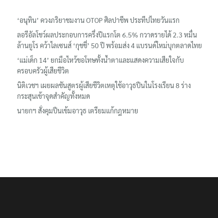
เรื่องล่าสุด
‘อนุทิน’ ควงภริยาชมงาน OTOP ศิลปาชีพ ประทีปไทยวันแรก
ลอรีอัลโชว์ผลประกอบการครึ่งปีแรกโต 6.5% กวาดรายได้ 2.3 หมื่น
ล้านยูโร คว้าไลเซนส์ ‘กุชชี่’ 50 ปี พร้อมส่ง 4 แบรนด์ใหม่บุกตลาดไทย
‘แม่เด็ก 14’ ยกมือไหว้ขอโทษทั้งน้ำตาและแสดงความเสียใจกับ
ครอบครัวผู้เสียชีวิต
นิติเวชฯ เผยผลชันสูตรผู้เสียชีวิตเหตุใช้อาวุธปืนในโรงเรียน 8 ร่าง
กระสุนเข้าจุดสำคัญทั้งหมด
นายกฯ สั่งคุมปืนเข้มอาวุธ เตรียมแก้กฎหมาย