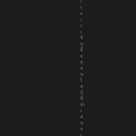
p
o
r
t
e
r
s
เ
ป็
น
สื่
อ
อ
อ
น
ไ
ล
น์
ที่
นำ
เ
ส
น