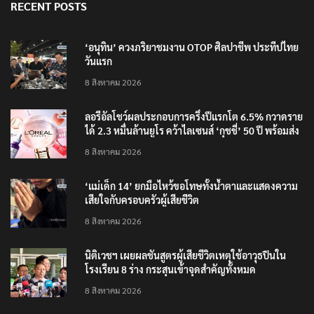
RECENT POSTS
‘อนุทิน’ ควงภริยาชมงาน OTOP ศิลปาชีพ ประทีปไทย
วันแรก
8 สิงหาคม 2026
ลอรีอัลโชว์ผลประกอบการครึ่งปีแรกโต 6.5% กวาดราย
ได้ 2.3 หมื่นล้านยูโร คว้าไลเซนส์ ‘กุชชี่’ 50 ปี พร้อมส่ง
4 แบรนด์ใหม่บุกตลาดไทย
8 สิงหาคม 2026
‘แม่เด็ก 14’ ยกมือไหว้ขอโทษทั้งน้ำตาและแสดงความ
เสียใจกับครอบครัวผู้เสียชีวิต
8 สิงหาคม 2026
นิติเวชฯ เผยผลชันสูตรผู้เสียชีวิตเหตุใช้อาวุธปืนใน
โรงเรียน 8 ร่าง กระสุนเข้าจุดสำคัญทั้งหมด