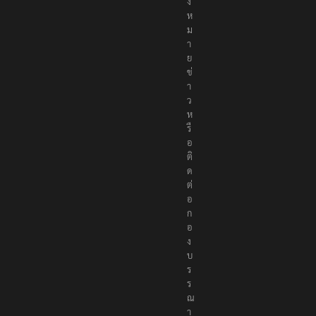
แ
จ้
ง
ห
ม
า
ย
ข่
า
ว
ห
รื
อ
ติ
ด
ต่
อ
ก
อ
ง
บ
ร
ร