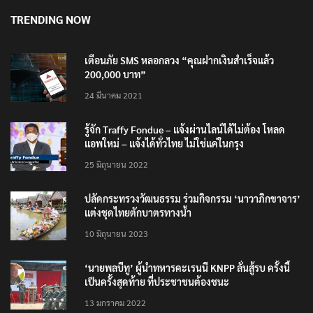
8 สิงหาคม 2026
TRENDING NOW
เตือนภัย SMS หลอกลวง “คุณฝากเงินสำเร็จแล้ว
200,000 บาท”
24 มีนาคม 2021
รู้จัก Traffy Fondue – แจ้งผ่านไลน์ได้ไม่ต้อง โหลด
แอพใหม่ – แจ้งได้ทั่วไทย ไม่ใช่แค่ในกรุง
25 มิถุนายน 2022
ปลัดกระทรวงวัฒนธรรม ร่วมกิจกรรม ‘นาวาภิกขาจาร’
แต่งชุดไทยตักบาตรทางน้ำ
10 มิถุนายน 2023
‘นายพลบีทู’ ผู้นำทหารคะเรนนี KNPP ลั่นสู้รบ ครั้งนี้
เป็นครั้งสุดท้าย ที่ประชาชนต้องชนะ