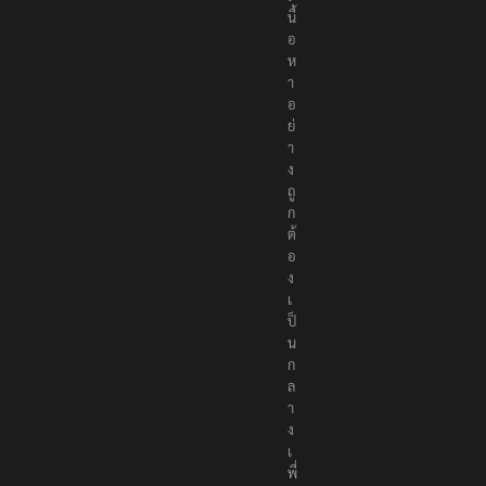
อ
เ
นื้
อ
ห
า
อ
ย่
า
ง
ถู
ก
ต้
อ
ง
เ
ป็
น
ก
ล
า
ง