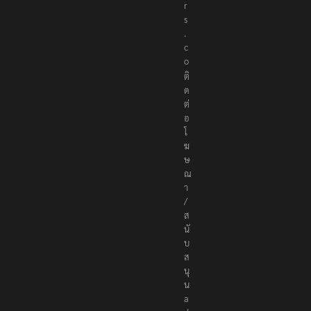
t
e
r
s
.
c
o
ติ
ด
ต่
อ
โ
ฆ
ษ
ณ
า
/
ส
นั
บ
ส
นุ