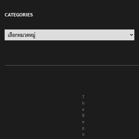
13 มกราคม 2022
CATEGORIES
Categories
T
h
e
R
e