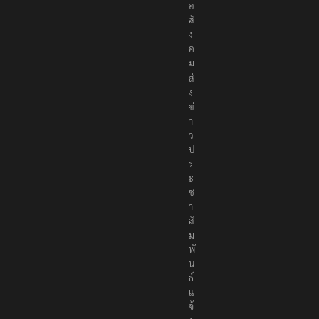
เ
พื่
อ
สั
ง
ค
ม
ส่
ง
ข่
า
ว
ป
ร
ะ
ช
า
สั
ม
พั
น
ธ์