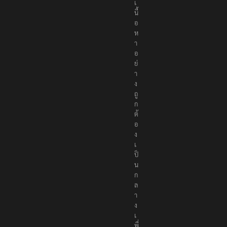
เ
นื้
อ
ห
า
อ
ย่
า
ง
ถู
ก
ต้
อ
ง
เ
ป็
น
ก
ล
า
ง
เ
พื่