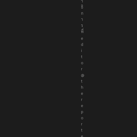
า
ธิ
ก
า
ร
ที่
e
d
i
t
o
r
@
t
h
e
r
e
p
o
r
t
e