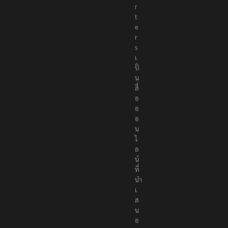
r
t
e
r
s
เ
ป็
น
สื่
อ
อ
อ
น
ไ
ล
น์
ที่
นำ
เ
ส
น
อ