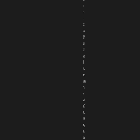
r
s
.
c
o
ติ
ด
ต่
อ
โ
ฆ
ษ
ณ
า
/
ส
นั
บ
ส
นุ
น
a