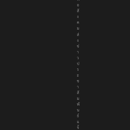
อ
สั
ง
ค
ม
ส่
ง
ข่
า
ว
ป
ร
ะ
ช
า
สั
ม
พั
น
ธ์
แ
จ้