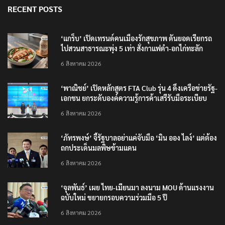
RECENT POSTS
‘แกร็บ’ เปิดเทรนด์คนเมืองรักสุขภาพ ดันยอดเรียกรถ
ไปสวนสาธารณะพุ่ง 5 เท่า สั่งกาแฟดำ-อกไก่ทะลัก
6 สิงหาคม 2026
‘พาณิชย์’ เปิดหลักสูตร FTA Club รุ่น 4 ดึงเครือข่ายรัฐ-
เอกชน ยกระดับองค์ความรู้การค้าเสรีรับมือระเบียบ
โลกใหม่
6 สิงหาคม 2026
‘ภัทรพงษ์’ จี้รัฐบาลอย่าแค่จับมือ ‘มิน ออง ไลง์’ แต่ต้อง
ถกประเด็นมลพิษข้ามแดน
6 สิงหาคม 2026
‘จุลพันธ์’ เผย ไทย-เมียนมา ลงนาม MOU ด้านแรงงาน
ฉบับใหม่ ขยายกรอบความร่วมมือ 5 ปี
6 สิงหาคม 2026