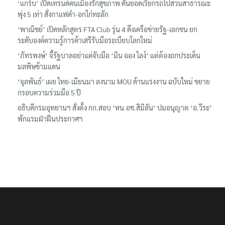
‘แกร็บ’ เปิดเทรนด์คนเมืองรักสุขภาพ ดันยอดเรียกรถไปสวนสาธารณะ
พุ่ง 5 เท่า สั่งกาแฟดำ-อกไก่ทะลัก
‘พาณิชย์’ เปิดหลักสูตร FTA Club รุ่น 4 ดึงเครือข่ายรัฐ-เอกชน ยก
ระดับองค์ความรู้การค้าเสรีรับมือระเบียบโลกใหม่
‘ภัทรพงษ์’ จี้รัฐบาลอย่าแค่จับมือ ‘มิน ออง ไลง์’ แต่ต้องถกประเด็น
มลพิษข้ามแดน
‘จุลพันธ์’ เผย ไทย-เมียนมา ลงนาม MOU ด้านแรงงาน ฉบับใหม่ ขยาย
กรอบความร่วมมือ 5 ปี
อธิบดีกรมอุทยานฯ​ สั่งตั้ง กก.สอบ ‘หน.อช.สิมิลัน’ ปมอนุญาต ‘อ.วีระ’
พักแรมฝ่าฝืนประกาศฯ