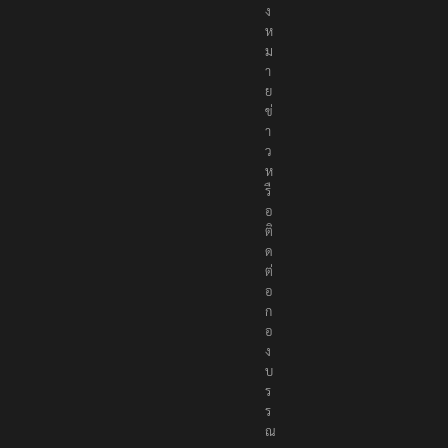
ง
ห
ม
า
ย
ข่
า
ว
ห
รื
อ
ติ
ด
ต่
อ
ก
อ
ง
บ
ร
ร
ณ