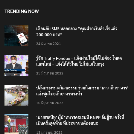
TRENDING NOW
เตือนภัย SMS หลอกลวง “คุณฝากเงินสำเร็จแล้ว
200,000 บาท”
24 มีนาคม 2021
รู้จัก Traffy Fondue – แจ้งผ่านไลน์ได้ไม่ต้อง โหลด
แอพใหม่ – แจ้งได้ทั่วไทย ไม่ใช่แค่ในกรุง
25 มิถุนายน 2022
ปลัดกระทรวงวัฒนธรรม ร่วมกิจกรรม ‘นาวาภิกขาจาร’
แต่งชุดไทยตักบาตรทางน้ำ
10 มิถุนายน 2023
‘นายพลบีทู’ ผู้นำทหารคะเรนนี KNPP ลั่นสู้รบ ครั้งนี้
เป็นครั้งสุดท้าย ที่ประชาชนต้องชนะ
13 มกราคม 2022