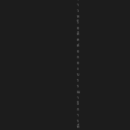
ย
ข่
า
ว
ห
รื
อ
ติ
ด
ต่
อ
ก
อ
ง
บ
ร
ร
ณ
า
ธิ
ก
า