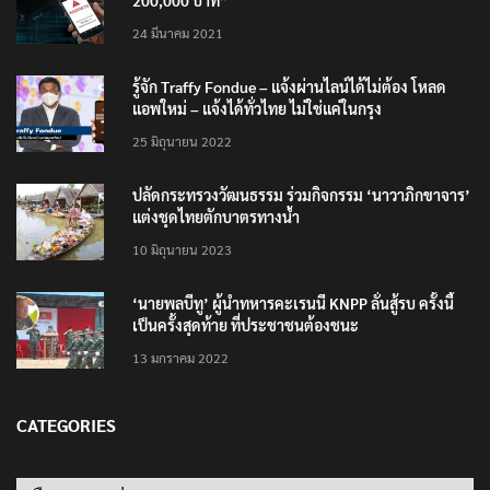
เตือนภัย SMS หลอกลวง “คุณฝากเงินสำเร็จแล้ว
200,000 บาท”
24 มีนาคม 2021
รู้จัก Traffy Fondue – แจ้งผ่านไลน์ได้ไม่ต้อง โหลด
แอพใหม่ – แจ้งได้ทั่วไทย ไม่ใช่แค่ในกรุง
25 มิถุนายน 2022
ปลัดกระทรวงวัฒนธรรม ร่วมกิจกรรม ‘นาวาภิกขาจาร’
แต่งชุดไทยตักบาตรทางน้ำ
10 มิถุนายน 2023
‘นายพลบีทู’ ผู้นำทหารคะเรนนี KNPP ลั่นสู้รบ ครั้งนี้
เป็นครั้งสุดท้าย ที่ประชาชนต้องชนะ
13 มกราคม 2022
CATEGORIES