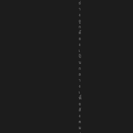
า
อ
ย่
า
ง
ถู
ก
ต้
อ
ง
เ
ป็
น
ก
ล
า
ง
เ
พื่
อ
สั
ง