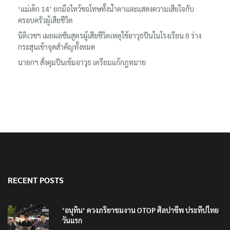
ลอรีอัลโชว์ผลประกอบการครึ่งปีแรกโต 6.5% กวาดรายได้ 2.3 หมื่น
ล้านยูโร คว้าไลเซนส์ ‘กุชชี่’ 50 ปี พร้อมส่ง 4 แบรนด์ใหม่บุกตลาดไทย
‘แม่เด็ก 14’ ยกมือไหว้ขอโทษทั้งน้ำตาและแสดงความเสียใจกับ
ครอบครัวผู้เสียชีวิต
นิติเวชฯ เผยผลชันสูตรผู้เสียชีวิตเหตุใช้อาวุธปืนในโรงเรียน 8 ร่าง
กระสุนเข้าจุดสำคัญทั้งหมด
นายกฯ สั่งคุมปืนเข้มอาวุธ เตรียมแก้กฎหมาย
RECENT POSTS