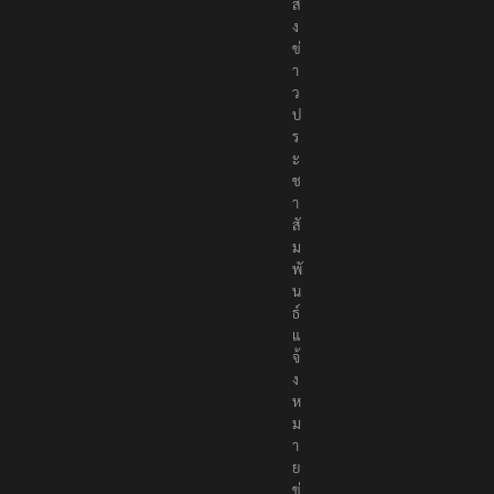
ค
ม
ส่
ง
ข่
า
ว
ป
ร
ะ
ช
า
สั
ม
พั
น
ธ์
แ
จ้
ง
ห
ม
า