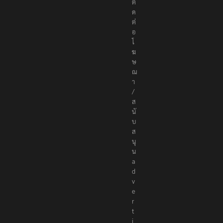
c
o
ติ
ด
ต่
อ
โ
ฆ
ษ
ณ
า
/
ส
นั
บ
ส
นุ
น
a
d
v
e
r