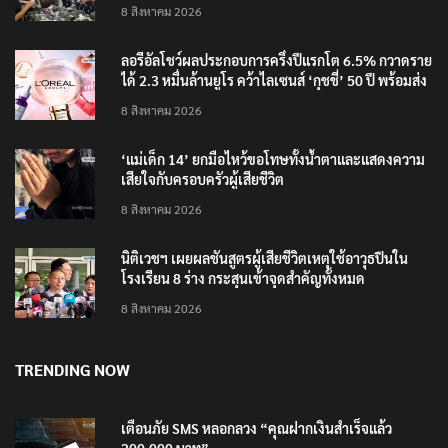
‘อนุทิน’ ควงภริยาชมงาน OTOP ศิลปาชีพ ประทีปไทย
วันแรก
8 สิงหาคม 2026
ลอรีอัลโชว์ผลประกอบการครึ่งปีแรกโต 6.5% กวาดราย
ได้ 2.3 หมื่นล้านยูโร คว้าไลเซนส์ ‘กุชชี่’ 50 ปี พร้อมส่ง
4 แบรนด์ใหม่บุกตลาดไทย
8 สิงหาคม 2026
‘แม่เด็ก 14’ ยกมือไหว้ขอโทษทั้งน้ำตาและแสดงความ
เสียใจกับครอบครัวผู้เสียชีวิต
8 สิงหาคม 2026
นิติเวชฯ เผยผลชันสูตรผู้เสียชีวิตเหตุใช้อาวุธปืนใน
โรงเรียน 8 ร่าง กระสุนเข้าจุดสำคัญทั้งหมด
8 สิงหาคม 2026
TRENDING NOW