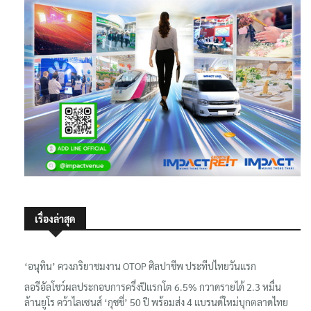
เรื่องล่าสุด
‘อนุทิน’ ควงภริยาชมงาน OTOP ศิลปาชีพ ประทีปไทยวันแรก