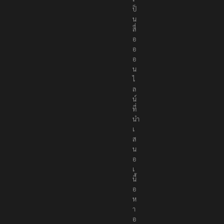
r
s
เ
ป็
น
สื่
อ
อ
อ
น
ไ
ล
น์
ที่
นำ
เ
ส
น
อ
เ
นื้
อ
ห