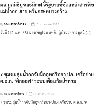
ผอ.มูลนิธิบูรณะนิเวศ จี้รัฐบาลชี้ชัดแหล่งสารพิษ
แม่น้ำกก-สาย หวั่นกระทบวงกว้าง
By
กองบรรณาธิการ 2
12 พฤษภาคม 2025
วันนี้ (12 พ.ค. 68) นางเพ็ญโฉม แซ่ตั้ง ผู้อำนวยการมูลนิ […]
7 ชุมชมลุ่มน้ำกกจับมืออุทกวิทยา ปภ. เครือข่าย
ค.อ.ก. ’คิกออฟ‘ ระบบเตือนภัยน้ำท่วม
By
กองบรรณาธิการ
22 เมษายน 2025
7 ชุมชมลุ่มน้ำกกจับมืออุทกวิทยา-ปภ.-เครือข่าย ค.อ.ก. ’ค […]