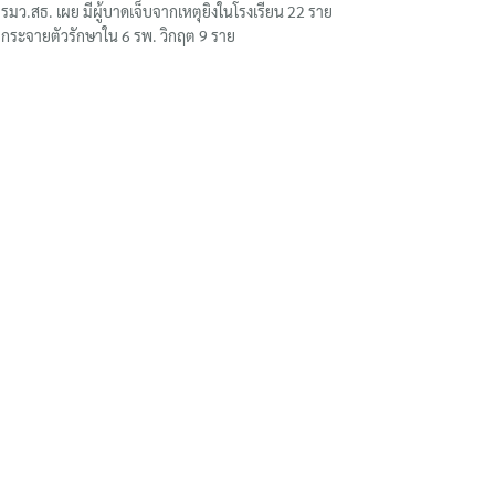
รมว.สธ. เผย มีผู้บาดเจ็บจากเหตุยิงในโรงเรียน 22 ราย
กระจายตัวรักษาใน 6 รพ. วิกฤต 9 ราย