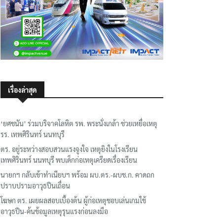
เรื่องล่าสุด
‘ยศชนัน’ ร่วมบริจาคโลหิต รพ. พระนั่งเกล้า ช่วยเหยื่อเหตุ
รร. เทพศิรินทร์ นนทบุรี
ตร. อยู่ระหว่างสอบสวนแรงจูงใจ เหตุยิงในโรงเรียน
เทพศิรินทร์ นนทบุรี พบเด็กก่อเหตุเครียดเรื่องเรียน
นายกฯ กลับเข้าทำเนียบฯ พร้อม ผบ.ตร.-ผบช.ก. คาดถก
ปราบปรามอาวุธปืนเถื่อน
โฆษก ตร. เผยผลสอบเบื้องต้น ผู้ก่อเหตุชอบเล่นเกมใช้
อาวุธปืน-ค้นข้อมูลเหตุรุนแรงก่อนลงมือ